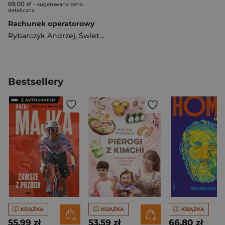
69,00 zł
- sugerowana cena
detaliczna
Rachunek operatorowy
Rybarczyk Andrzej
,
Świetlicka Aleksandra
Bestsellery
KSIĄŻKA
KSIĄŻKA
KSIĄŻKA
55,99 zł
53,59 zł
66,80 zł