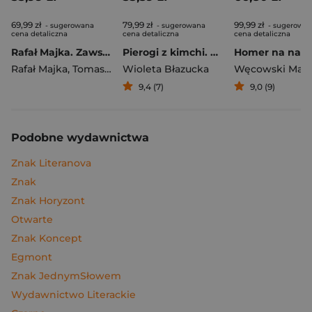
69,99 zł
79,99 zł
99,99 zł
- sugerowana
- sugerowana
- sugerowa
cena detaliczna
cena detaliczna
cena detaliczna
Rafał Majka. Zawsze z przodu. Rozmawia Tomasz Kalemba - książka z autografem
Pierogi z kimchi. Moje ulubione azjatyckie przepisy
Rafał Majka
,
Tomasz Kalemba
Wioleta Błazucka
Węcowski Mar
9,4 (7)
9,0 (9)
Podobne wydawnictwa
Znak Literanova
Znak
Znak Horyzont
Otwarte
Znak Koncept
Egmont
Znak JednymSłowem
Wydawnictwo Literackie