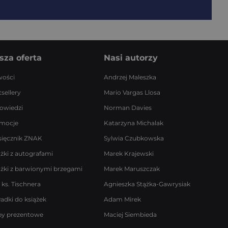
sza oferta
Nasi autorzy
ości
Andrzej Maleszka
sellery
Mario Vargas Llosa
owiedzi
Norman Davies
mocje
Katarzyna Michalak
sięcznik ZNAK
Sylwia Czubkowska
ążki z autografami
Marek Krajewski
ążki z barwionymi brzegami
Marek Maruszczak
 ks. Tischnera
Agnieszka Stążka-Gawrysiak
ładki do książek
Adam Mirek
by prezentowe
Maciej Siembieda