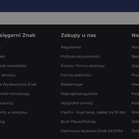
sięgarni Znak
Zakupy u nas
Na
s
Regulamin
Now
akt
Polityka prywatności
Best
acki newsletter
Koszty i formy dostawy
Zap
 serwisu
Formy płatności
Pro
a Wydawnicza Znak
Reklamacje
Mie
ackie Horoskopy
Najczęstsze pytania
Ksi
autorzy
Wygodne zwroty
Ksi
enty w koszyku
PayPo - Kup teraz, zapłać za 30 dni
Rok
log
BLIK Płacę Później
Zak
Darmowa dostawa Znak EKSTRA
Tor