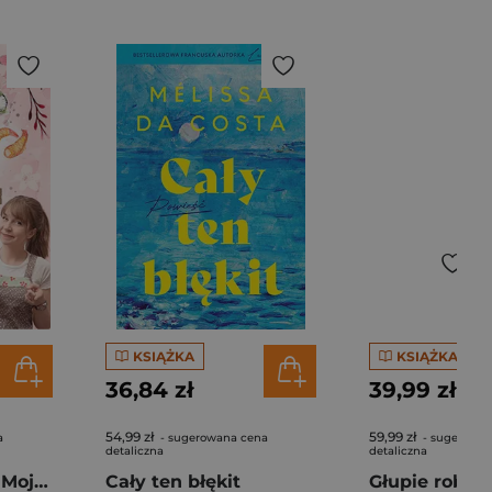
KSIĄŻKA
KSIĄŻKA
36,84 zł
39,99 zł
54,99 zł
59,99 zł
a
- sugerowana cena
- sugerowan
detaliczna
detaliczna
Pierogi z kimchi. Moje ulubione azjatyckie przepisy - książka z autografem
Cały ten błękit