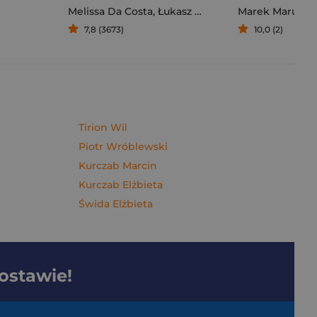
Melissa Da Costa
,
Łukasz Müller
Marek Maruszc
7,8 (3673)
10,0 (2)
Tirion Wil
Piotr Wróblewski
Kurczab Marcin
Kurczab Elżbieta
Świda Elżbieta
dostawie!