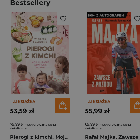
Bestsellery
KSIĄŻKA
KSIĄŻKA
53,59 zł
55,99 zł
79,99 zł
69,99 zł
- sugerowana cena
- sugerowana cena
detaliczna
detaliczna
Pierogi z kimchi. Moje ulubione azjatyckie przepisy