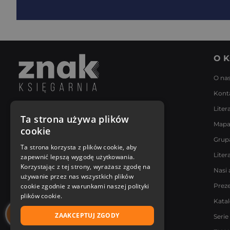
O K
O na
Kont
Liter
Napisz do nas
Ta strona używa plików
Mapa
Poniedziałek - Piątek
cookie
8:00 - 18:00
Grup
[email protected]
Ta strona korzysta z plików cookie, aby
Liter
zapewnić lepszą wygodę użytkowania.
Bądź z nami na bieżąco
Korzystając z tej strony, wyrażasz zgodę na
Nasi 
używanie przez nas wszystkich plików
cookie zgodnie z warunkami naszej polityki
Prez
plików cookie.
Kata
ZAAKCEPTUJ ZGODY
Serie