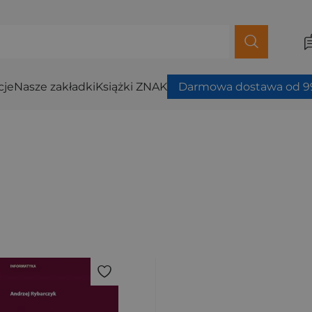
cje
Nasze zakładki
Książki ZNAK
Darmowa dostawa od 99