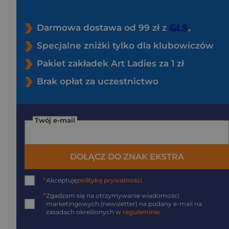
Darmowa dostawa od 99 zł z
Specjalne zniżki tylko dla klubowiczów
Pakiet zakładek Art Ladies za 1 zł
Brak opłat za uczestnictwo
Twój e-mail
DOŁĄCZ DO ZNAK EKSTRA
*
Akceptuję
politykę prywatności
*
Zgadzam się na otrzymywanie wiadomości
marketingowych (newsletter) na podany
e-mail
na
zasadach określonych w
regulaminie
.