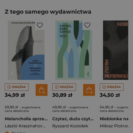
Z tego samego wydawnictwa
KSIĄŻKA
KSIĄŻKA
KSIĄŻKA
34,99 zł
30,89 zł
34,50 zł
59,90 zł
49,90 zł
54,90 zł
- sugerowana
- sugerowana
- sugerowa
cena detaliczna
cena detaliczna
cena detaliczna
Melancholia sprzeciwu
Czytać, dużo czytać wyd. 2
Niebionka na p
László Krasznahorkai
Ryszard Koziołek
Miłosz Piotrows