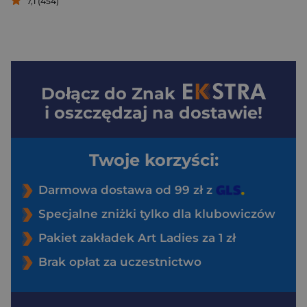
7,1 (454)
Dołącz do
Znak
i oszczędzaj na dostawie!
Twoje korzyści:
Darmowa dostawa od 99 zł z
Specjalne zniżki tylko dla klubowiczów
Pakiet zakładek Art Ladies za 1 zł
Brak opłat za uczestnictwo