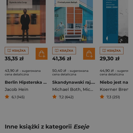
KSIĄŻKA
KSIĄŻKA
KSIĄŻKA
35,35 zł
41,36 zł
29,30 zł
43,90 zł
50,40 zł
44,90 zł
- sugerowana
- sugerowana
- sugerowa
cena detaliczna
cena detaliczna
cena detaliczna
Berlin Hipsterska stolica Europy
Skandynawski raj. O ludziach prawie idealnych
Jacob Hein
Michael Both
,
Michael Booth
Koerner Brenda
6,1 (145)
7,2 (642)
7,3 (251)
Inne książki z kategorii
Eseje