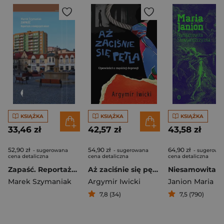
KSIĄŻKA
KSIĄŻKA
KSIĄŻKA
33,46 zł
42,57 zł
43,58 zł
52,90 zł
54,90 zł
64,90 zł
- sugerowana
- sugerowana
- sugerowa
cena detaliczna
cena detaliczna
cena detaliczna
Zapaść. Reportaże z mniejszych miast wyd. 2
Aż zaciśnie się pętla. Opowieści o męskiej depresji
Marek Szymaniak
Argymir Iwicki
Janion Maria
7,8 (34)
7,5 (790)