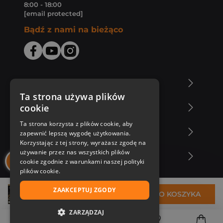
8:00 - 18:00
[email protected]
Bądź z nami na bieżąco
O Księgarni Znak
Ta strona używa plików
cookie
Zakupy u nas
Ta strona korzysta z plików cookie, aby
Nasza oferta
zapewnić lepszą wygodę użytkowania.
Korzystając z tej strony, wyrażasz zgodę na
używanie przez nas wszystkich plików
Nasi autorzy
cookie zgodnie z warunkami naszej polityki
plików cookie.
ZAAKCEPTUJ ZGODY
29,30 zł
DO KOSZYKA
ZARZĄDZAJ