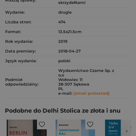
Rodzaj oprawy:
skrzydełkami
Wydanie:
drugie
Liczba stron:
474
Format:
13.5x21.5cm
Rok wydania:
2019
Data premiery:
2018-04-27
Język wydania:
polski
Wydawnictwo Czarne Sp. z
o.o
Podmiot
Wołowiec 11
odpowiedzialny:
38-307 Sękowa
PL
e-mail:
[email protected]
Podobne do Delhi Stolica ze złota i snu