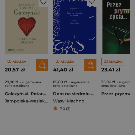
KSIĄŻKA
KSIĄŻKA
KSIĄŻKA
20,57 zł
41,40 zł
23,41 zł
29,90 zł
69,00 zł
35,00 zł
- sugerowana
- sugerowana
- sugerowa
cena detaliczna
cena detaliczna
cena detaliczna
Gałczyński. Potargane Miłości
Dom na siedmiu wiatrach
Jampolska-Wasiak Barbara
Wasyl Machno
7,0 (3)