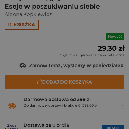
Eseje w poszukiwaniu siebie
Aldona Kopkiewicz
KSIĄŻKA
Nowość
29,30 zł
44,90 zł
- sugerowana cena detaliczna
Zamów teraz, wyślemy w poniedziałek.
DODAJ DO KOSZYKA
Darmowa dostawa od 399 zł
Do darmowej dostawy brakuje Ci 399,00 zł
Dostawa za 0 zł
dla
DOŁĄCZ