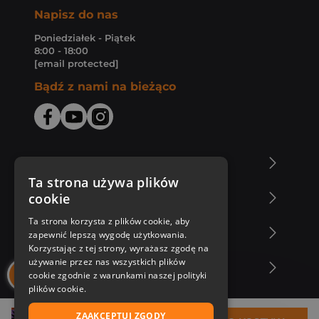
Napisz do nas
Poniedziałek - Piątek
8:00 - 18:00
[email protected]
Bądź z nami na bieżąco
O Księgarni Znak
Ta strona używa plików
cookie
Zakupy u nas
Ta strona korzysta z plików cookie, aby
Nasza oferta
zapewnić lepszą wygodę użytkowania.
Korzystając z tej strony, wyrażasz zgodę na
używanie przez nas wszystkich plików
Nasi autorzy
cookie zgodnie z warunkami naszej polityki
plików cookie.
ZAAKCEPTUJ ZGODY