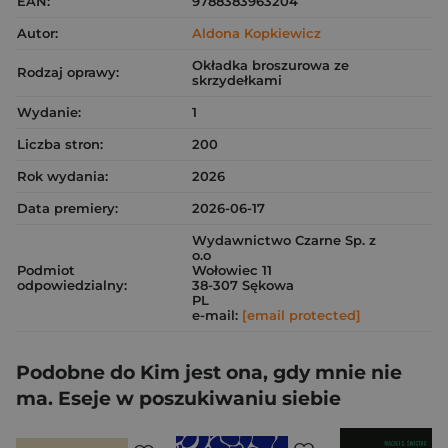
EAN:
9788383963204
Autor:
Aldona Kopkiewicz
Okładka broszurowa ze
Rodzaj oprawy:
skrzydełkami
Wydanie:
1
Liczba stron:
200
Rok wydania:
2026
Data premiery:
2026-06-17
Wydawnictwo Czarne Sp. z
o.o
Podmiot
Wołowiec 11
odpowiedzialny:
38-307 Sękowa
PL
e-mail:
[email protected]
Podobne do Kim jest ona, gdy mnie nie
ma. Eseje w poszukiwaniu siebie