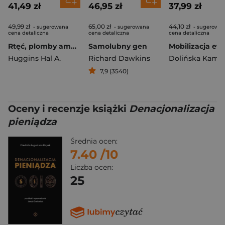
41,49 zł
46,95 zł
37,99 zł
49,99 zł
65,00 zł
44,10 zł
- sugerowana
- sugerowana
- sugerowa
cena detaliczna
cena detaliczna
cena detaliczna
Rtęć, plomby amalgamatowe i choroby. Wszystko jest w Twojej głowie
Samolubny gen
Huggins Hal A.
Richard Dawkins
Dolińska Kamil
7,9 (3540)
Oceny i recenzje książki
Denacjonalizacja
pieniądza
Średnia ocen:
7.40
/10
Liczba ocen:
25