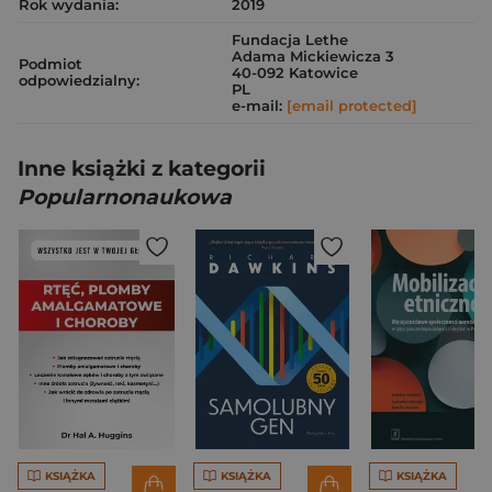
Rok wydania:
2019
Fundacja Lethe
Adama Mickiewicza 3
Podmiot
40-092 Katowice
odpowiedzialny:
PL
e-mail:
[email protected]
Inne książki z kategorii
Popularnonaukowa
KSIĄŻKA
KSIĄŻKA
KSIĄŻKA