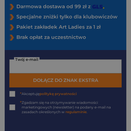
Darmowa dostawa od 99 zł z
Specjalne zniżki tylko dla klubowiczów
Pakiet zakładek Art Ladies za 1 zł
Brak opłat za uczestnictwo
Twój e-mail
DOŁĄCZ DO ZNAK EKSTRA
*
Akceptuję
politykę prywatności
*
Zgadzam się na otrzymywanie wiadomości
marketingowych (newsletter) na podany
e-mail
na
zasadach określonych w
regulaminie
.