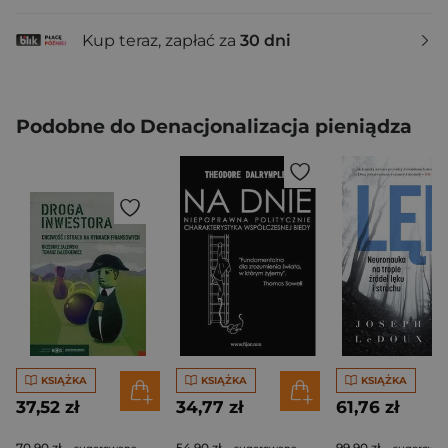
Kup teraz, zapłać za
30 dni
Podobne do Denacjonalizacja pieniądza
KSIĄŻKA
KSIĄŻKA
KSIĄŻKA
37,52 zł
34,77 zł
61,76 zł
70,90 zł
54,90 zł
99,90 zł