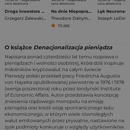
- sugerowana
- sugerowana
- sugerowa
cena detaliczna
cena detaliczna
cena detaliczna
Droga inwestora Chciwość i strach na rynkach finansowych
Na dnie Niepoprawna politycznie charakterystyka współczesnej biedy
Grzegorz Zalewski
,
Zaleśkiewicz Tomasz
Theodore Dalrymple
Joseph LeDoux
7,5 (66)
O książce
Denacjonalizacja pieniądza
Napisana ponad czterdzieści lat temu rozprawa o
pieniądzach i wolności osobistej, która dziś inspiruje
miłośników kryptowalut na całym świecie
Pierwszy polski przekład pracy Friedricha Augusta
von Hayeka opublikowanej pierwotnie w 1976 i 1978
(wersja poszerzona) roku przez londyński Institute
of Economic Affairs. Autor przedstawia koncepcję
zniesienia rządowego monopolu na emisję
pieniądza oraz kreśli wizję spontanicznego ładu
ekonomicznego, w którym wiele równoległych
walut emitowanych przez prywatne, nastawione na
zysk podmioty konkuruje o względy użytkowników.