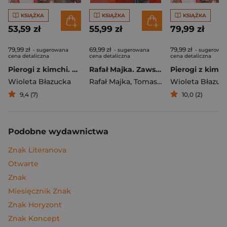
KSIĄŻKA
KSIĄŻKA
KSIĄŻKA
53,59 zł
55,99 zł
79,99 zł
79,99 zł
69,99 zł
79,99 zł
- sugerowana
- sugerowana
- sugerowa
cena detaliczna
cena detaliczna
cena detaliczna
Pierogi z kimchi. Moje ulubione azjatyckie przepisy
Rafał Majka. Zawsze z przodu. Rozmawia Tomasz Kalemba - książka z autografem
Wioleta Błazucka
Rafał Majka
,
Tomasz Kalemba
Wioleta Błazuc
9,4 (7)
10,0 (2)
Podobne wydawnictwa
Znak Literanova
Otwarte
Znak
Miesięcznik Znak
Znak Horyzont
Znak Koncept