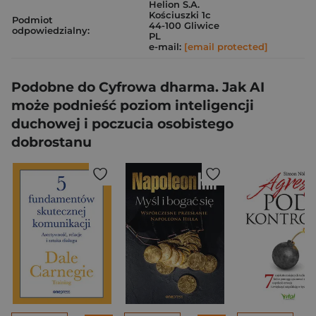
Helion S.A.
Kościuszki 1c
Podmiot
44-100 Gliwice
odpowiedzialny:
PL
e-mail:
[email protected]
Podobne do Cyfrowa dharma. Jak AI
może podnieść poziom inteligencji
duchowej i poczucia osobistego
dobrostanu