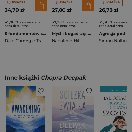
KSIĄŻKA
KSIĄŻKA
KSIĄŻKA
34,79 zł
27,80 zł
26,73 zł
49,90 zł
39,00 zł
39,30 zł
- sugerowana
- sugerowana
- sugerowa
cena detaliczna
cena detaliczna
cena detaliczna
5 fundamentów skutecznej komunikacji. Asertywność, relacje i sztuka dialogu
Myśl i bogać się: Współczesne przesłanie Napoleona Hilla
Dale Carnegie Training
Napoleon Hill
Simon Nölting
Inne książki
Chopra Deepak