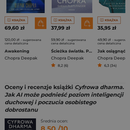
KSIĄŻKA
KSIĄŻKA
KSIĄŻKA
69,60 zł
37,99 zł
35,95 zł
120,00 zł
59,90 zł
49,90 zł
- sugerowana
- sugerowana
- sugerowa
cena detaliczna
cena detaliczna
cena detaliczna
Awakening
Ścieżka światła. Praktyki jogi królewskiej od podstaw
Chopra Deepak
Chopra Deepak
Chopra Deepa
8,2 (6)
6,3 (34)
Oceny i recenzje książki
Cyfrowa dharma.
Jak AI może podnieść poziom inteligencji
duchowej i poczucia osobistego
dobrostanu
Średnia ocen:
8.50
/10