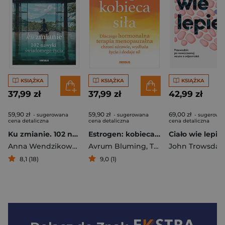
KSIĄŻKA
KSIĄŻKA
KSIĄŻKA
37,99 zł
37,99 zł
42,99 zł
59,90 zł
59,90 zł
69,00 zł
- sugerowana
- sugerowana
- sugerowa
cena detaliczna
cena detaliczna
cena detaliczna
Ku zmianie. 102 nawyki świadomego życia
Estrogen: kobieca siła. Dlaczego hormonalna terapia menopauzalna chroni zdrowie, wydłuża życie i dodaje sił
Anna Wendzikowska
Avrum Bluming
,
Tavris Carol
John Trowsdal
8,1 (18)
9,0 (1)