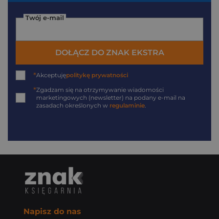
Twój e-mail
DOŁĄCZ DO ZNAK EKSTRA
*
Akceptuję
politykę prywatności
*
Zgadzam się na otrzymywanie wiadomości
marketingowych (newsletter) na podany
e-mail
na
zasadach określonych w
regulaminie
.
Napisz do nas