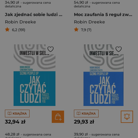
34,90 zł
54,90 zł
- sugerowana cena
- sugerowana cena
detaliczna
detaliczna
Jak zjednać sobie ludzi Metody agenta FBI
Moc zaufania 5 reguł zwycięstwa według agenta FBI
Robin Dreeke
Robin Dreeke
6,2 (191)
7,9 (7)
KSIĄŻKA
KSIĄŻKA
32,94 zł
29,93 zł
48,28 zł
39,90 zł
- sugerowana cena
- sugerowana cena