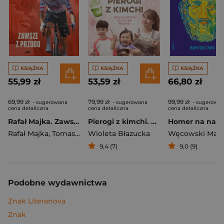
KSIĄŻKA
KSIĄŻKA
KSIĄŻKA
55,99 zł
53,59 zł
66,80 zł
69,99 zł
79,99 zł
99,99 zł
- sugerowana
- sugerowana
- sugerowa
cena detaliczna
cena detaliczna
cena detaliczna
Rafał Majka. Zawsze z przodu. Rozmawia Tomasz Kalemba - książka z autografem
Pierogi z kimchi. Moje ulubione azjatyckie przepisy
Rafał Majka
,
Tomasz Kalemba
Wioleta Błazucka
Węcowski Mar
9,4 (7)
9,0 (9)
Podobne wydawnictwa
Znak Literanova
Znak