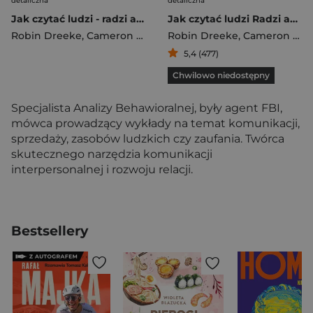
detaliczna
detaliczna
Jak czytać ludzi - radzi agent FBI
Jak czytać ludzi Radzi agent FBI
Robin Dreeke
,
Cameron Stauth
Robin Dreeke
,
Cameron Stauth
5,4 (477)
Chwilowo niedostępny
Specjalista Analizy Behawioralnej, były agent FBI,
mówca prowadzący wykłady na temat komunikacji,
sprzedaży, zasobów ludzkich czy zaufania. Twórca
skutecznego narzędzia komunikacji
interpersonalnej i rozwoju relacji.
Bestsellery