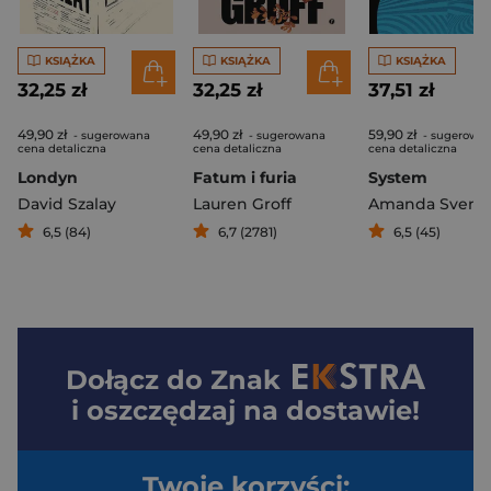
KSIĄŻKA
KSIĄŻKA
KSIĄŻKA
32,25 zł
32,25 zł
37,51 zł
49,90 zł
49,90 zł
59,90 zł
- sugerowana
- sugerowana
- sugerowa
cena detaliczna
cena detaliczna
cena detaliczna
Londyn
Fatum i furia
System
David Szalay
Lauren Groff
Amanda Svens
6,5 (84)
6,7 (2781)
6,5 (45)
Dołącz do
Znak
i oszczędzaj na dostawie!
Twoje korzyści: