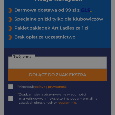
Darmowa dostawa od 99 zł z
Specjalne zniżki tylko dla klubowiczów
Pakiet zakładek Art Ladies za 1 zł
Brak opłat za uczestnictwo
Twój e-mail
DOŁĄCZ DO ZNAK EKSTRA
*
Akceptuję
politykę prywatności
*
Zgadzam się na otrzymywanie wiadomości
marketingowych (newsletter) na podany
e-mail
na
zasadach określonych w
regulaminie
.