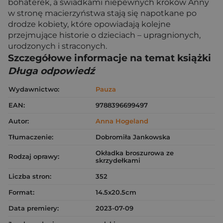
bohaterek, a świadkami niepewnych kroków Anny
w stronę macierzyństwa stają się napotkane po
drodze kobiety, które opowiadają kolejne
przejmujące historie o dzieciach – upragnionych,
urodzonych i straconych.
Szczegółowe informacje na temat książki
Długa odpowiedź
Wydawnictwo:
Pauza
EAN:
9788396699497
Autor:
Anna Hogeland
Tłumaczenie:
Dobromiła Jankowska
Okładka broszurowa ze
Rodzaj oprawy:
skrzydełkami
Liczba stron:
352
Format:
14.5x20.5cm
Data premiery:
2023-07-09