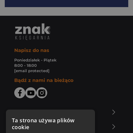
Napisz do nas
Poniedziałek - Piątek
8:00 - 18:00
[email protected]
Bądź z nami na bieżąco
O Księgarni Znak
Ta strona używa plików
cookie
Zakupy u nas