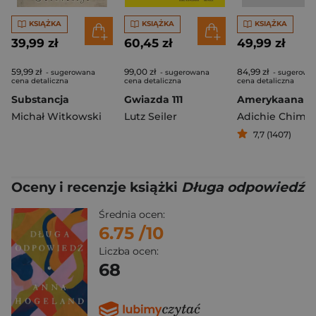
KSIĄŻKA
KSIĄŻKA
KSIĄŻKA
39,99 zł
60,45 zł
49,99 zł
59,99 zł
99,00 zł
84,99 zł
- sugerowana
- sugerowana
- sugerowa
cena detaliczna
cena detaliczna
cena detaliczna
Substancja
Gwiazda 111
Amerykaana
Michał Witkowski
Lutz Seiler
7,7 (1407)
Oceny i recenzje książki
Długa odpowiedź
Średnia ocen:
6.75
/10
Liczba ocen:
68