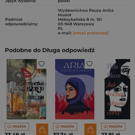
Język wydania:
polski
Wydawnictwo Pauza Anita
Musioł
Podmiot
Meksykańska 8 m. 151
odpowiedzialny:
03-948 Warszawa
PL
e-mail:
[email protected]
Podobne do Długa odpowiedź
KSIĄŻKA
KSIĄŻKA
KSIĄŻKA
33,49 zł
37,74 zł
23,91 zł