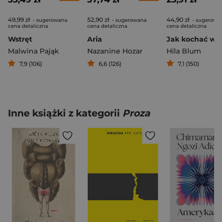
49,99 zł
52,90 zł
44,90 zł
- sugerowana
- sugerowana
- sugerowa
cena detaliczna
cena detaliczna
cena detaliczna
Wstręt
Aria
Malwina Pająk
Nazanine Hozar
Hila Blum
7,9 (106)
6,6 (126)
7,1 (150)
Inne książki z kategorii
Proza