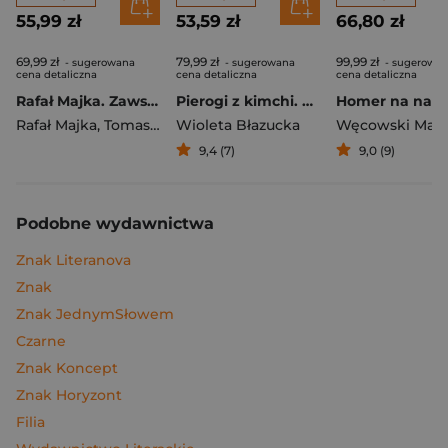
55,99 zł
53,59 zł
66,80 zł
69,99 zł
79,99 zł
99,99 zł
- sugerowana
- sugerowana
- sugerowa
cena detaliczna
cena detaliczna
cena detaliczna
Rafał Majka. Zawsze z przodu. Rozmawia Tomasz Kalemba - książka z autografem
Pierogi z kimchi. Moje ulubione azjatyckie przepisy
Rafał Majka
,
Tomasz Kalemba
Wioleta Błazucka
Węcowski Mar
9,4 (7)
9,0 (9)
Podobne wydawnictwa
Znak Literanova
Znak
Znak JednymSłowem
Czarne
Znak Koncept
Znak Horyzont
Filia