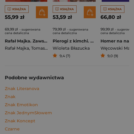
KSIĄŻKA
KSIĄŻKA
KSIĄŻKA
55,99 zł
53,59 zł
66,80 zł
69,99 zł
79,99 zł
99,99 zł
- sugerowana
- sugerowana
- sugerowa
cena detaliczna
cena detaliczna
cena detaliczna
Rafał Majka. Zawsze z przodu. Rozmawia Tomasz Kalemba - książka z autografem
Pierogi z kimchi. Moje ulubione azjatyckie przepisy
Rafał Majka
,
Tomasz Kalemba
Wioleta Błazucka
Węcowski Mar
9,4 (7)
9,0 (9)
Podobne wydawnictwa
Znak Literanova
Znak
Znak Emotikon
Znak JednymSłowem
Znak Koncept
Czarne