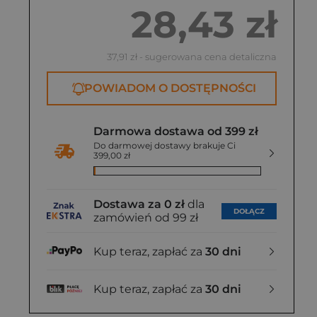
28,43 zł
37,91 zł
- sugerowana cena detaliczna
POWIADOM O DOSTĘPNOŚCI
Darmowa dostawa od 399 zł
Do darmowej dostawy brakuje Ci
399,00 zł
Dostawa za 0 zł
dla
DOŁĄCZ
zamówień od 99 zł
Kup teraz, zapłać za
30 dni
Kup teraz, zapłać za
30 dni