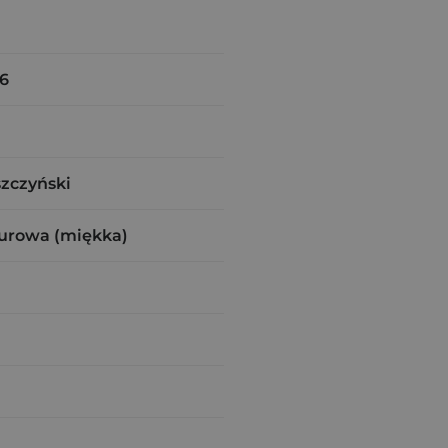
6
szczyński
urowa (miękka)