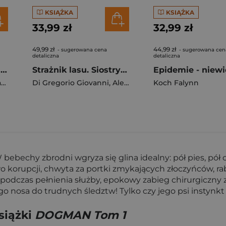
KSIĄŻKA
KSIĄŻKA
33,99 zł
32,99 zł
49,99 zł
44,99 zł
- sugerowana cena
- sugerowana cen
detaliczna
detaliczna
Pod egidą Artemidy. Mali bogowie. Tom 15
Strażnik lasu. Siostry Niezapominajki. Tom 8
pe
Di Gregorio Giovanni
,
Alessandro Barbucci
Koch Falynn
 bebechy zbrodni wgryza się glina idealny: pół pies, pó
o korupcji, chwyta za portki zmykających złoczyńców, r
i podczas pełnienia służby, epokowy zabieg chirurgiczny 
 nosa do trudnych śledztw! Tylko czy jego psi instynkt
siążki
DOGMAN Tom 1