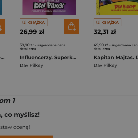
KSIĄŻKA
KSIĄŻKA
26,99 zł
32,31 zł
39,90 zł
49,90 zł
- sugerowana cena
- sugerowana cen
detaliczna
detaliczna
Dogman Tom 14 Józek wierzy
Influencerzy. Superkot. Klub komiksowy. Tom 5
Dav Pilkey
Dav Pilkey
om 1
 co myślisz!
ostaw ocenę!