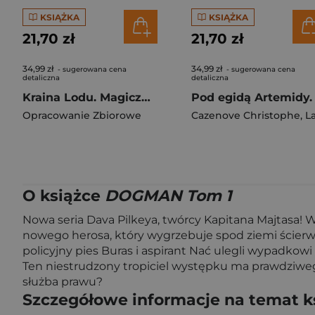
KSIĄŻKA
KSIĄŻKA
21,70 zł
21,70 zł
34,99 zł
34,99 zł
- sugerowana cena
- sugerowana cena
detaliczna
detaliczna
Kraina Lodu. Magiczny świat Disneya w komiksie
Opracowanie Zbiorowe
Cazenove Christophe
,
Larbier Philip
O książce
DOGMAN Tom 1
Nowa seria Dava Pilkeya, twórcy Kapitana Majtasa! W
nowego herosa, który wygrzebuje spod ziemi ścierw
policyjny pies Buras i aspirant Nać ulegli wypadkow
Ten niestrudzony tropiciel występku ma prawdziwego
służba prawu?
Szczegółowe informacje na temat k