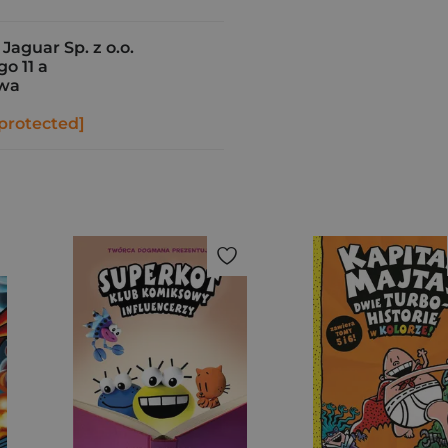
aguar Sp. z o.o.
o 11 a
awa
protected]