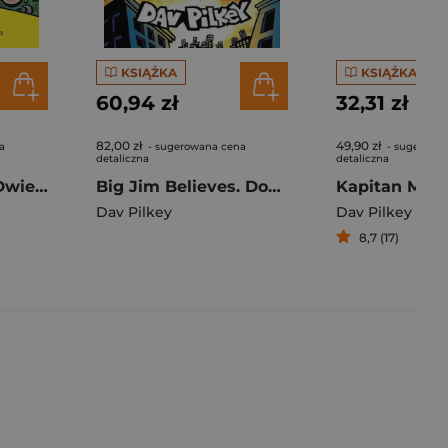
KSIĄŻKA
KSIĄŻKA
60,94 zł
32,31 zł
82,00 zł
49,90 zł
a
- sugerowana cena
- sugerowa
detaliczna
detaliczna
Kapitan Majtas. Dwie turbohistorie w kolorze (Tomy 5 i 6)
Big Jim Believes. Dog Man
Dav Pilkey
Dav Pilkey
8,7 (17)