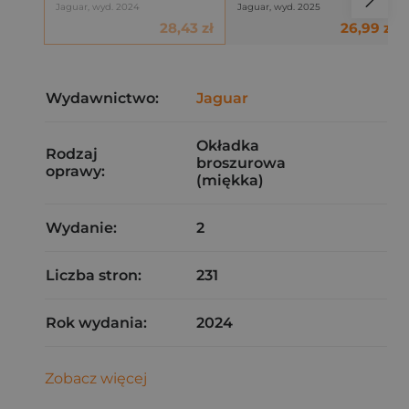
Jaguar, wyd. 2024
Jaguar, wyd. 2025
28,43 zł
26,99 zł
Wydawnictwo:
Jaguar
Okładka
Rodzaj
broszurowa
oprawy:
(miękka)
Wydanie:
2
Liczba stron:
231
Rok wydania:
2024
Zobacz więcej