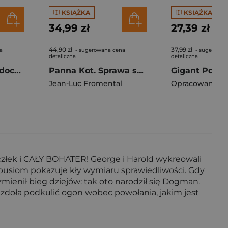
KSIĄŻKA
KSIĄŻKA
34,99 zł
27,39 zł
44,90 zł
37,99 zł
a
- sugerowana cena
- sugerowan
detaliczna
detaliczna
Epidemie - niewidoczne zagrożenie
Panna Kot. Sprawa skrzata bez czapki
Jean-Luc Fromental
Opracowanie Z
ł człek i CAŁY BOHATER! George i Harold wykreowali
abusiom pokazuje kły wymiaru sprawiedliwości. Gdy
zmienił bieg dziejów: tak oto narodził się Dogman.
 zdoła podkulić ogon wobec powołania, jakim jest