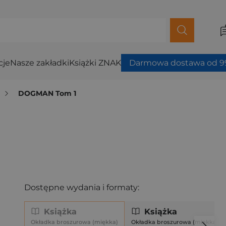
cje
Nasze zakładki
Książki ZNAK
Darmowa dostawa od 99
DOGMAN Tom 1
Dostępne wydania i formaty:
Książka
Książka
Okładka broszurowa (miękka)
Okładka broszurowa (miękka)