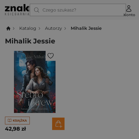
Czego szukasz?
Konto
Katalog
Autorzy
Mihalik Jessie
Mihalik Jessie
KSIĄŻKA
42,98 zł