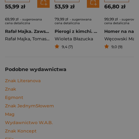
55,99 zł
53,59 zł
66,80 zł
69,99 zł
79,99 zł
99,99 zł
- sugerowana
- sugerowana
- sugerowa
cena detaliczna
cena detaliczna
cena detaliczna
Rafał Majka. Zawsze z przodu. Rozmawia Tomasz Kalemba - książka z autografem
Pierogi z kimchi. Moje ulubione azjatyckie przepisy
Rafał Majka
,
Tomasz Kalemba
Wioleta Błazucka
Węcowski Mar
9,4 (7)
9,0 (9)
Podobne wydawnictwa
Znak Literanova
Znak
Egmont
Znak JednymSłowem
Mag
Wydawnictwo W.A.B.
Znak Koncept