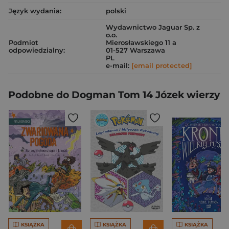
Język wydania:
polski
Wydawnictwo Jaguar Sp. z
o.o.
Podmiot
Mierosławskiego 11 a
odpowiedzialny:
01-527 Warszawa
PL
e-mail:
[email protected]
Podobne do Dogman Tom 14 Józek wierzy
KSIĄŻKA
KSIĄŻKA
KSIĄŻKA