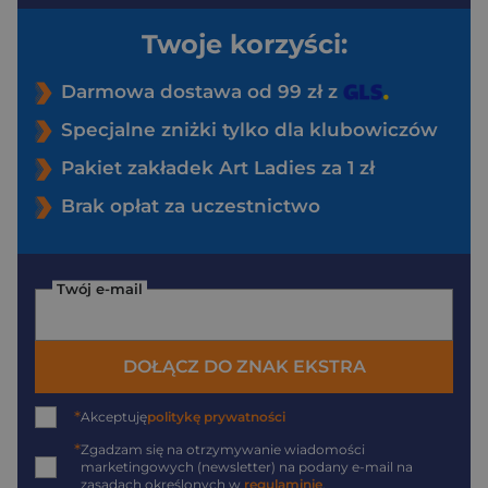
Twoje korzyści:
Darmowa dostawa od 99 zł z
Specjalne zniżki tylko dla klubowiczów
Pakiet zakładek Art Ladies za 1 zł
Brak opłat za uczestnictwo
Twój e-mail
DOŁĄCZ DO ZNAK EKSTRA
*
Akceptuję
politykę prywatności
*
Zgadzam się na otrzymywanie wiadomości
marketingowych (newsletter) na podany
e-mail
na
zasadach określonych w
regulaminie
.