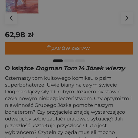
62,98 zł
ZAMÓW ZESTAW
O książce
Dogman Tom 14 Józek wierzy
Czternasty tom kultowego komiksu o psim
superbohaterze! Uwielbiany na całym świecie
Dogman łączy siły z Grubym Józkiem by stawić
czoła nowym niebezpieczeństwom. Czy optymizm i
niewinność Grubego Józka pomoże naszym
bohaterom? Czy przyjaciele znajdą wystarczająco
odwagi, by sobie zaufać i uratować sytuację? Jak
przeszłość kształtuje przyszłość? I kto jest
wybrańcem? Czytelnicy będą musieli mocno