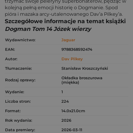
trzymać swoje peleryny superbohaterów, pędząc w
kolejną pełną emocji historię o Dogmanie. Spod
pióra i mazaka arcy-utalenowanego Dav’a Pilkey’a.
Szczegółowe informacje na temat książki
Dogman Tom 14 Józek wierzy
Wydawnictwo:
Jaguar
EAN:
9788368592474
Autor:
Dav Pilkey
Tłumaczenie:
Stanisław Kroszczyński
Okładka broszurowa
Rodzaj oprawy:
(miękka)
Wydanie:
1
Liczba stron:
224
Format:
14.0x21.0cm
Rok wydania:
2026
Data premiery:
2026-03-11