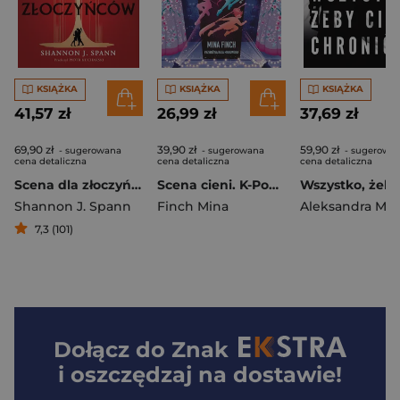
KSIĄŻKA
KSIĄŻKA
KSIĄŻKA
41,57 zł
26,99 zł
37,69 zł
69,90 zł
39,90 zł
59,90 zł
- sugerowana
- sugerowana
- sugerowa
cena detaliczna
cena detaliczna
cena detaliczna
Scena dla złoczyńców
Scena cieni. K-Pop Academy. Tom 1
Shannon J. Spann
Finch Mina
7,3 (101)
Dołącz do
Znak
i oszczędzaj na dostawie!