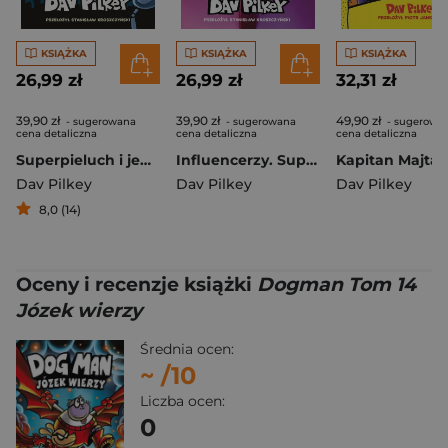
KSIĄŻKA
KSIĄŻKA
KSIĄŻKA
26,99 zł
26,99 zł
32,31 zł
39,90 zł
39,90 zł
49,90 zł
- sugerowana
- sugerowana
- sugerowa
cena detaliczna
cena detaliczna
cena detaliczna
Superpieluch i jego przygody
Influencerzy. Superkot. Klub komiksowy. Tom 5
Dav Pilkey
Dav Pilkey
Dav Pilkey
8,0 (14)
Oceny i recenzje książki
Dogman Tom 14
Józek wierzy
Średnia ocen:
~
/10
Liczba ocen:
0