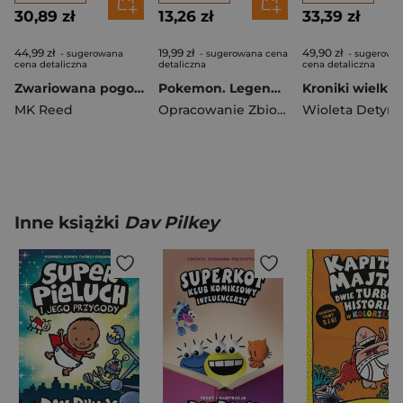
30,89 zł
13,26 zł
33,39 zł
44,99 zł
19,99 zł
49,90 zł
- sugerowana
- sugerowana cena
- sugerowa
cena detaliczna
detaliczna
cena detaliczna
Zwariowana pogoda - burze, meteorologia i klimat
Pokemon. Legendarne i Mityczne Pokemony. Kolorowe przygody
MK Reed
Opracowanie Zbiorowe
Inne książki
Dav Pilkey