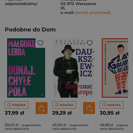
odpowiedzialny:
02-972 Warszawa
PL
e-mail:
[email protected]
Podobne do Dom
KSIĄŻKA
KSIĄŻKA
KSIĄŻKA
37,99 zł
29,29 zł
30,95 zł
59,00 zł
45,00 zł
49,99 zł
- sugerowana
- sugerowana
- sugerowa
cena detaliczna
cena detaliczna
cena detaliczna