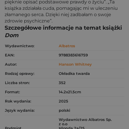
pięknie opisać podstawowe prawdy o życiu”. „Ta
książka zdziałała cuda, pomagając mi w uleczeniu
złamanego serca. Dzięki niej zadbałam o swoje
zdrowie psychiczne”.
Szczegółowe informacje na temat książki
Dom
Wydawnictwo:
Albatros
EAN:
9788383616759
Autor:
Hanson Whitney
Rodzaj oprawy:
Okładka twarda
Liczba stron:
352
Format:
14.2x21.5cm
Rok wydania:
2025
Język wydania:
polski
Wydawnictwo Albatros Sp.
z o.o
Podmiot
Hlonda 2a/25