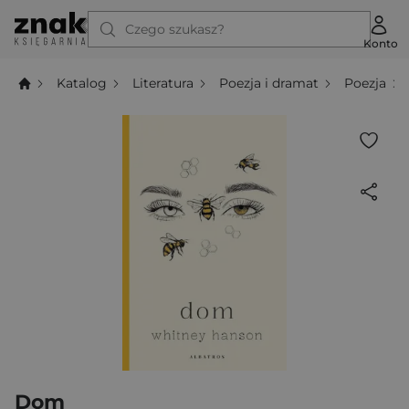
Czego szukasz?
Konto
Katalog
Literatura
Poezja i dramat
Poezja
Dom