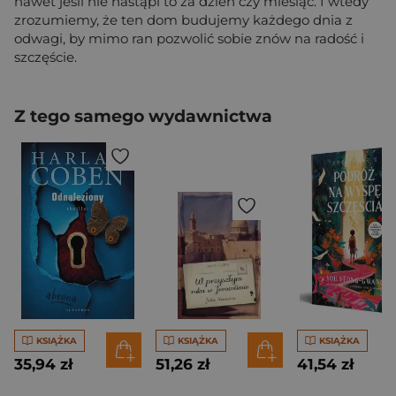
nawet jeśli nie nastąpi to za dzień czy miesiąc. I wtedy
zrozumiemy, że ten dom budujemy każdego dnia z
odwagi, by mimo ran pozwolić sobie znów na radość i
szczęście.
Z tego samego wydawnictwa
KSIĄŻKA
KSIĄŻKA
KSIĄŻKA
35,94 zł
51,26 zł
41,54 zł