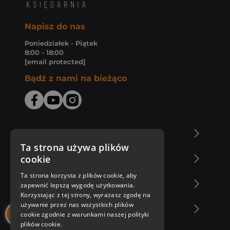
Napisz do nas
Poniedziałek - Piątek
8:00 - 18:00
[email protected]
Bądź z nami na bieżąco
O Księgarni Znak
Ta strona używa plików
cookie
Zakupy u nas
Ta strona korzysta z plików cookie, aby
Nasza oferta
zapewnić lepszą wygodę użytkowania.
Korzystając z tej strony, wyrażasz zgodę na
używanie przez nas wszystkich plików
Nasi autorzy
cookie zgodnie z warunkami naszej polityki
plików cookie.