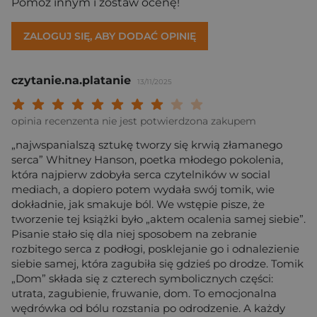
Pomóż innym i zostaw ocenę!
ZALOGUJ SIĘ, ABY DODAĆ OPINIĘ
czytanie.na.platanie
13/11/2025
Twoja ocena: Beznadziejna 1/10"
Twoja ocena: Bardzo słaba 2/10"
Twoja ocena: Słaba 3/10"
Twoja ocena: Może być 4/10"
Twoja ocena: Przeciętna 5/10"
Twoja ocena: Dobra 6/10"
Twoja ocena: Bardzo dobra 7/10"
Twoja ocena: Rewelacyjna 8/10
Twoja ocena: Wybitna 9/10
Twoja ocena: Arcydzieło
opinia recenzenta nie jest potwierdzona zakupem
„najwspanialszą sztukę tworzy się krwią złamanego
serca” Whitney Hanson, poetka młodego pokolenia,
która najpierw zdobyła serca czytelników w social
mediach, a dopiero potem wydała swój tomik, wie
dokładnie, jak smakuje ból. We wstępie pisze, że
tworzenie tej książki było „aktem ocalenia samej siebie”.
Pisanie stało się dla niej sposobem na zebranie
rozbitego serca z podłogi, posklejanie go i odnalezienie
siebie samej, która zagubiła się gdzieś po drodze. Tomik
„Dom” składa się z czterech symbolicznych części:
utrata, zagubienie, fruwanie, dom. To emocjonalna
wędrówka od bólu rozstania po odrodzenie. A każdy