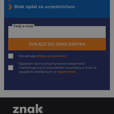
Brak opłat za uczestnictwo
Twój e-mail
DOŁĄCZ DO ZNAK EKSTRA
*
Akceptuję
politykę prywatności
*
Zgadzam się na otrzymywanie wiadomości
marketingowych (newsletter) na podany
e-mail
na
zasadach określonych w
regulaminie
.