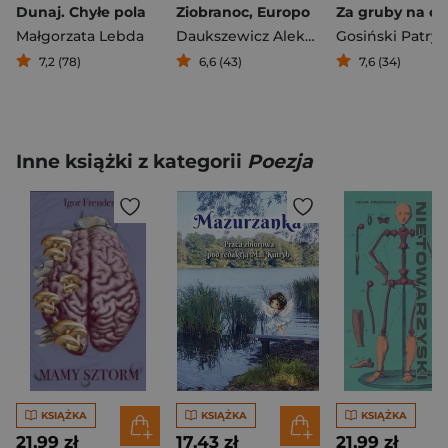
Dunaj. Chyłe pola
Ziobranoc, Europo
Małgorzata Lebda
Daukszewicz Aleksander
Gosiński Patryk
,
Krzysztof D
7,2 (78)
6,6 (43)
7,6 (34)
Inne książki z kategorii
Poezja
KSIĄŻKA
KSIĄŻKA
KSIĄŻKA
21,99 zł
17,43 zł
21,99 zł