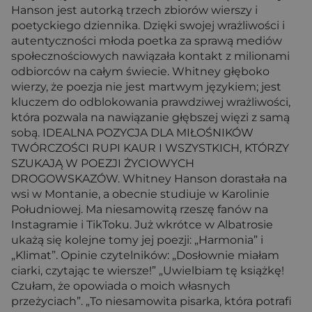
Hanson jest autorką trzech zbiorów wierszy i
poetyckiego dziennika. Dzięki swojej wrażliwości i
autentyczności młoda poetka za sprawą mediów
społecznościowych nawiązała kontakt z milionami
odbiorców na całym świecie. Whitney głęboko
wierzy, że poezja nie jest martwym językiem; jest
kluczem do odblokowania prawdziwej wrażliwości,
która pozwala na nawiązanie głębszej więzi z samą
sobą. IDEALNA POZYCJA DLA MIŁOŚNIKÓW
TWÓRCZOŚCI RUPI KAUR I WSZYSTKICH, KTÓRZY
SZUKAJĄ W POEZJI ŻYCIOWYCH
DROGOWSKAZÓW. Whitney Hanson dorastała na
wsi w Montanie, a obecnie studiuje w Karolinie
Południowej. Ma niesamowitą rzeszę fanów na
Instagramie i TikToku. Już wkrótce w Albatrosie
ukażą się kolejne tomy jej poezji: „Harmonia” i
„Klimat”. Opinie czytelników: „Dosłownie miałam
ciarki, czytając te wiersze!” „Uwielbiam tę książkę!
Czułam, że opowiada o moich własnych
przeżyciach”. „To niesamowita pisarka, która potrafi