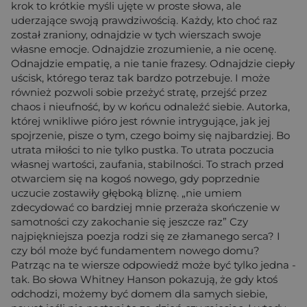
krok to krótkie myśli ujęte w proste słowa, ale
uderzające swoją prawdziwością. Każdy, kto choć raz
został zraniony, odnajdzie w tych wierszach swoje
własne emocje. Odnajdzie zrozumienie, a nie ocenę.
Odnajdzie empatię, a nie tanie frazesy. Odnajdzie ciepły
uścisk, którego teraz tak bardzo potrzebuje. I może
również pozwoli sobie przeżyć stratę, przejść przez
chaos i nieufność, by w końcu odnaleźć siebie. Autorka,
której wnikliwe pióro jest równie intrygujące, jak jej
spojrzenie, pisze o tym, czego boimy się najbardziej. Bo
utrata miłości to nie tylko pustka. To utrata poczucia
własnej wartości, zaufania, stabilności. To strach przed
otwarciem się na kogoś nowego, gdy poprzednie
uczucie zostawiły głęboką bliznę. „nie umiem
zdecydować co bardziej mnie przeraża skończenie w
samotności czy zakochanie się jeszcze raz” Czy
najpiękniejsza poezja rodzi się ze złamanego serca? I
czy ból może być fundamentem nowego domu?
Patrząc na te wiersze odpowiedź może być tylko jedna -
tak. Bo słowa Whitney Hanson pokazują, że gdy ktoś
odchodzi, możemy być domem dla samych siebie,