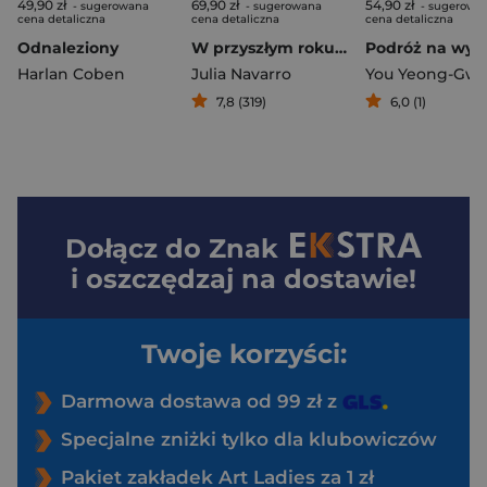
49,90 zł
69,90 zł
54,90 zł
- sugerowana
- sugerowana
- sugerowa
cena detaliczna
cena detaliczna
cena detaliczna
Odnaleziony
W przyszłym roku w Jerozolimie
Harlan Coben
Julia Navarro
You Yeong-Gw
7,8 (319)
6,0 (1)
Dołącz do
Znak
i oszczędzaj na dostawie!
Twoje korzyści:
Darmowa dostawa od 99 zł z
Specjalne zniżki tylko dla klubowiczów
Pakiet zakładek Art Ladies za 1 zł