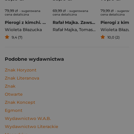
79,99 zł
69,99 zł
79,99 zł
- sugerowana
- sugerowana
- sugerowa
cena detaliczna
cena detaliczna
cena detaliczna
Pierogi z kimchi. Moje ulubione azjatyckie przepisy
Rafał Majka. Zawsze z przodu. Rozmawia Tomasz Kalemba - książka z autografem
Wioleta Błazucka
Rafał Majka
,
Tomasz Kalemba
Wioleta Błazuc
9,4 (7)
10,0 (2)
Podobne wydawnictwa
Znak Horyzont
Znak Literanova
Znak
Otwarte
Znak Koncept
Egmont
Wydawnictwo W.A.B.
Wydawnictwo Literackie