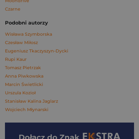
Moondrive
Czarne
Podobni autorzy
Wisława Szymborska
Czesław Miłosz
Eugeniusz Tkaczyszyn-Dycki
Rupi Kaur
Tomasz Pietrzak
Anna Piwkowska
Marcin Świetlicki
Urszula Kozioł
Stanisław Kalina Jaglarz
Wojciech Młynarski
Dołącz do
Znak