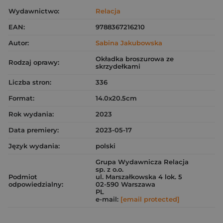
Wydawnictwo:
Relacja
EAN:
9788367216210
Autor:
Sabina Jakubowska
Okładka broszurowa ze
Rodzaj oprawy:
skrzydełkami
Liczba stron:
336
Format:
14.0x20.5cm
Rok wydania:
2023
Data premiery:
2023-05-17
Język wydania:
polski
Grupa Wydawnicza Relacja
sp. z o.o.
Podmiot
ul. Marszałkowska 4 lok. 5
odpowiedzialny:
02-590 Warszawa
PL
e-mail:
[email protected]