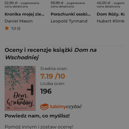
52,90 zł
59,99 zł
45,00 zł
- sugerowana
- sugerowana
- sugerowa
cena detaliczna
cena detaliczna
cena detaliczna
Kronika mojej ziemskiej wędrówki
Porachunki osobiste
Daniel Mason
Leopold Tyrmand
7,0 (1)
Oceny i recenzje książki
Dom na
Wschodniej
Średnia ocen:
7.19
/10
Liczba ocen:
196
Powiedz nam, co myślisz!
Pomóż innym i zostaw ocenę!