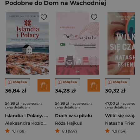
Podobne do Dom na Wschodniej
KSIĄŻKA
KSIĄŻKA
KSIĄŻKA
36,84 zł
34,28 zł
30,32 zł
54,99 zł
54,99 zł
47,00 zł
- sugerowana
- sugerowana
- sugerowa
cena detaliczna
cena detaliczna
cena detaliczna
Islandia i Polacy. Historie tych, którzy nie bali się zaryzykować
Duch w szpitalu
Wilki się czają
Aleksandra Kozłowska
,
Róża Hajkuś
Mirella Wąsiewicz
Natasha Friend
7,1 (138)
8,1 (597)
7,9 (154)