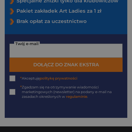
Specjalne zniżki tylko dla klubowiczów
Pakiet zakładek Art Ladies za 1 zł
Brak opłat za uczestnictwo
Twój e-mail
DOŁĄCZ DO ZNAK EKSTRA
*
Akceptuję
politykę prywatności
*
Zgadzam się na otrzymywanie wiadomości
marketingowych (newsletter) na podany
e-mail
na
zasadach określonych w
regulaminie
.