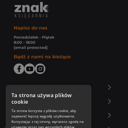
Napisz do nas
Poniedziałek - Piątek
8:00 - 18:00
[email protected]
Bądź z nami na bieżąco
O Księgarni Znak
Ta strona używa plików
cookie
Zakupy u nas
Ta strona korzysta z plików cookie, aby
Nasza oferta
zapewnić lepszą wygodę użytkowania.
Korzystając z tej strony, wyrażasz zgodę na
używanie przez nas wszystkich plików