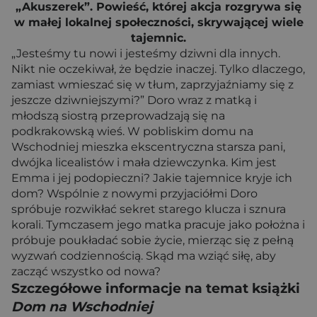
„Akuszerek”. Powieść, której akcja rozgrywa się
w małej lokalnej społeczności, skrywającej wiele
tajemnic.
„Jesteśmy tu nowi i jesteśmy dziwni dla innych.
Nikt nie oczekiwał, że będzie inaczej. Tylko dlaczego,
zamiast wmieszać się w tłum, zaprzyjaźniamy się z
jeszcze dziwniejszymi?” Doro wraz z matką i
młodszą siostrą przeprowadzają się na
podkrakowską wieś. W pobliskim domu na
Wschodniej mieszka ekscentryczna starsza pani,
dwójka licealistów i mała dziewczynka. Kim jest
Emma i jej podopieczni? Jakie tajemnice kryje ich
dom? Wspólnie z nowymi przyjaciółmi Doro
spróbuje rozwikłać sekret starego klucza i sznura
korali. Tymczasem jego matka pracuje jako położna i
próbuje poukładać sobie życie, mierząc się z pełną
wyzwań codziennością. Skąd ma wziąć siłę, aby
zacząć wszystko od nowa?
Szczegółowe informacje na temat książki
Dom na Wschodniej