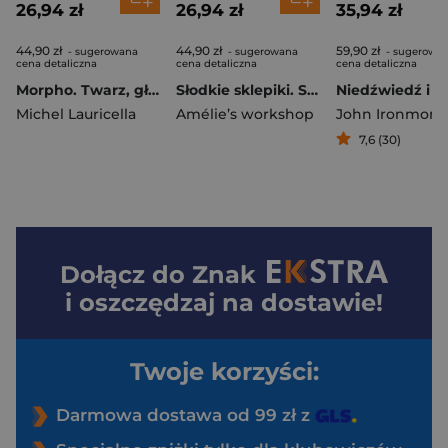
26,94 zł
26,94 zł
35,94 zł
44,90 zł
44,90 zł
59,90 zł
- sugerowana
- sugerowana
- sugerowa
cena detaliczna
cena detaliczna
cena detaliczna
Morpho. Twarz, głowa i szyja
Słodkie sklepiki. Sweet & cozy coloring
Michel Lauricella
Amélie’s workshop
John Ironmong
7,6 (30)
Dołącz do
Znak
i oszczędzaj na dostawie!
Twoje korzyści:
Darmowa dostawa od 99 zł z