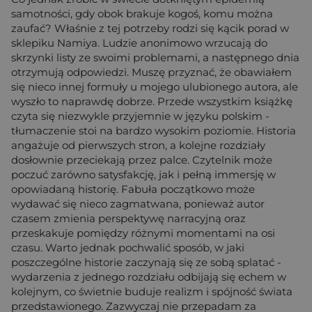
samotności, gdy obok brakuje kogoś, komu można
zaufać? Właśnie z tej potrzeby rodzi się kącik porad w
sklepiku Namiya. Ludzie anonimowo wrzucają do
skrzynki listy ze swoimi problemami, a następnego dnia
otrzymują odpowiedzi. Muszę przyznać, że obawiałem
się nieco innej formuły u mojego ulubionego autora, ale
wyszło to naprawdę dobrze. Przede wszystkim książkę
czyta się niezwykle przyjemnie w języku polskim -
tłumaczenie stoi na bardzo wysokim poziomie. Historia
angażuje od pierwszych stron, a kolejne rozdziały
dosłownie przeciekają przez palce. Czytelnik może
poczuć zarówno satysfakcję, jak i pełną immersję w
opowiadaną historię. Fabuła początkowo może
wydawać się nieco zagmatwana, ponieważ autor
czasem zmienia perspektywę narracyjną oraz
przeskakuje pomiędzy różnymi momentami na osi
czasu. Warto jednak pochwalić sposób, w jaki
poszczególne historie zaczynają się ze sobą splatać -
wydarzenia z jednego rozdziału odbijają się echem w
kolejnym, co świetnie buduje realizm i spójność świata
przedstawionego. Zazwyczaj nie przepadam za