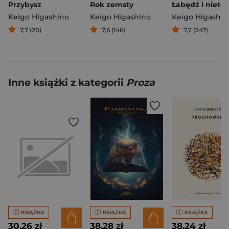
Przybysz
Rok zemsty
Łabędź i nieto
Keigo Higashino
Keigo Higashino
Keigo Higashin
7,7 (20)
7,6 (146)
7,2 (247)
Inne książki z kategorii
Proza
KSIĄŻKA
KSIĄŻKA
KSIĄŻKA
30,26 zł
38,28 zł
38,24 zł