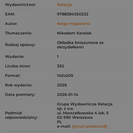
Wydawnictwo:
Relacja
EAN:
9788384350232
Autor:
Keigo Higashino
Tłumaczenie:
Nikodem Karolak
Okładka broszurowa ze
Rodzaj oprawy:
skrzydełkami
Wydanie:
1
Liczba stron:
352
Format:
140x205
Rok wydania:
2026
Data premiery:
2026-01-14
Grupa Wydawnicza Relacja
sp. z o.o.
Podmiot
ul. Marszałkowska 4 lok. 5
odpowiedzialny:
02-590 Warszawa
PL
e-mail:
[email protected]