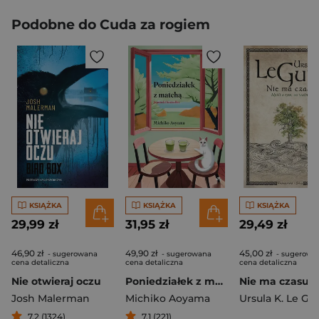
Podobne do Cuda za rogiem
KSIĄŻKA
KSIĄŻKA
KSIĄŻKA
29,99 zł
31,95 zł
29,49 zł
46,90 zł
49,90 zł
45,00 zł
- sugerowana
- sugerowana
- sugerowa
cena detaliczna
cena detaliczna
cena detaliczna
Nie otwieraj oczu
Poniedziałek z matchą
Josh Malerman
Michiko Aoyama
Ursula K. Le Gu
7,2 (1324)
7,1 (221)