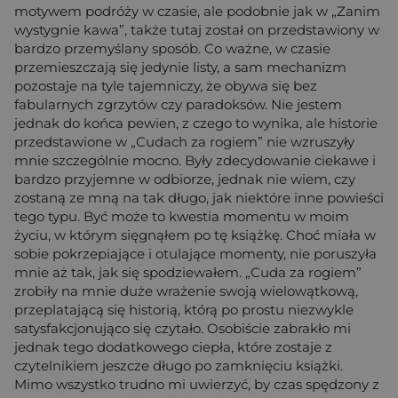
motywem podróży w czasie, ale podobnie jak w „Zanim
wystygnie kawa”, także tutaj został on przedstawiony w
bardzo przemyślany sposób. Co ważne, w czasie
przemieszczają się jedynie listy, a sam mechanizm
pozostaje na tyle tajemniczy, że obywa się bez
fabularnych zgrzytów czy paradoksów. Nie jestem
jednak do końca pewien, z czego to wynika, ale historie
przedstawione w „Cudach za rogiem” nie wzruszyły
mnie szczególnie mocno. Były zdecydowanie ciekawe i
bardzo przyjemne w odbiorze, jednak nie wiem, czy
zostaną ze mną na tak długo, jak niektóre inne powieści
tego typu. Być może to kwestia momentu w moim
życiu, w którym sięgnąłem po tę książkę. Choć miała w
sobie pokrzepiające i otulające momenty, nie poruszyła
mnie aż tak, jak się spodziewałem. „Cuda za rogiem”
zrobiły na mnie duże wrażenie swoją wielowątkową,
przeplatającą się historią, którą po prostu niezwykle
satysfakcjonująco się czytało. Osobiście zabrakło mi
jednak tego dodatkowego ciepła, które zostaje z
czytelnikiem jeszcze długo po zamknięciu książki.
Mimo wszystko trudno mi uwierzyć, by czas spędzony z