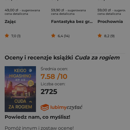
49,00 zł
59,90 zł
59,00 zł
- sugerowana
- sugerowana
- sugerowa
cena detaliczna
cena detaliczna
cena detaliczna
Zając
Fantastyka bez granic. Tom 2
Prochownia
7,0 (1)
6,4 (14)
8,2 (9)
Oceny i recenzje książki
Cuda za rogiem
Średnia ocen:
7.58
/10
Liczba ocen:
2725
Powiedz nam, co myślisz!
Pomóż innym i zostaw ocenę!