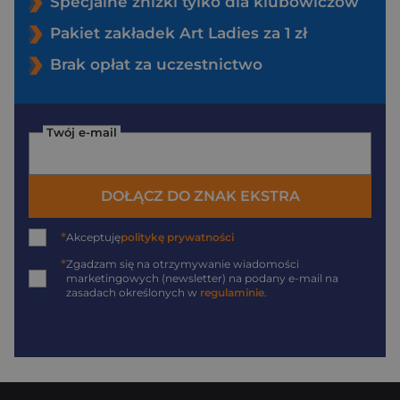
Specjalne zniżki tylko dla klubowiczów
Pakiet zakładek Art Ladies za 1 zł
Brak opłat za uczestnictwo
Twój e-mail
DOŁĄCZ DO ZNAK EKSTRA
*
Akceptuję
politykę prywatności
*
Zgadzam się na otrzymywanie wiadomości
marketingowych (newsletter) na podany
e-mail
na
zasadach określonych w
regulaminie
.