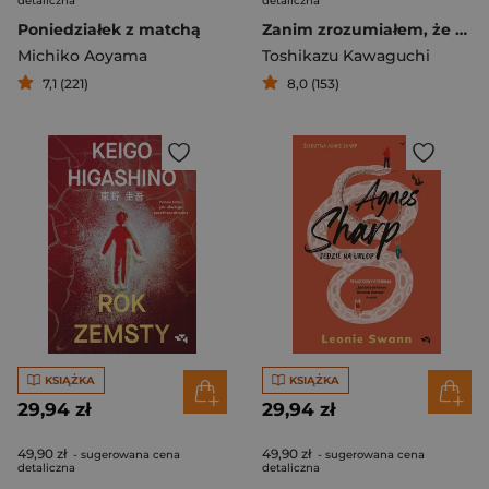
detaliczna
detaliczna
Poniedziałek z matchą
Zanim zrozumiałem, że cię kocham
Michiko Aoyama
Toshikazu Kawaguchi
7,1 (221)
8,0 (153)
KSIĄŻKA
KSIĄŻKA
29,94 zł
29,94 zł
49,90 zł
49,90 zł
- sugerowana cena
- sugerowana cena
detaliczna
detaliczna