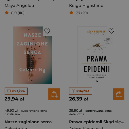
Maya Angelou
Keigo Higashino
8,0 (110)
7,7 (20)
KSIĄŻKA
KSIĄŻKA
29,94 zł
26,39 zł
49,90 zł
39,90 zł
- sugerowana cena
- sugerowana cena
detaliczna
detaliczna
Nasze zaginione serca
Prawa epidemii Skąd się epidemie biorą i czemu wygasają? Co wspólnego mają wirusy, idee i fake newsy
Celeste Ng
Adam Kucharski