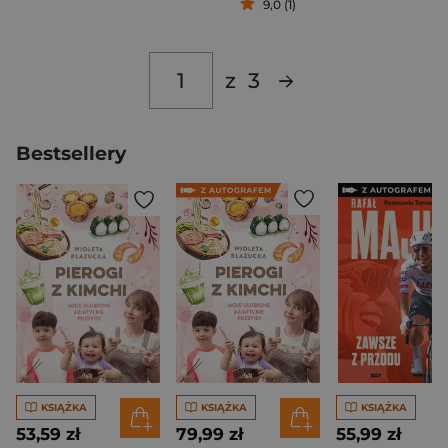
9,0 (1)
z
3
Bestsellery
KSIĄŻKA
KSIĄŻKA
KSIĄŻKA
53,59 zł
79,99 zł
55,99 zł