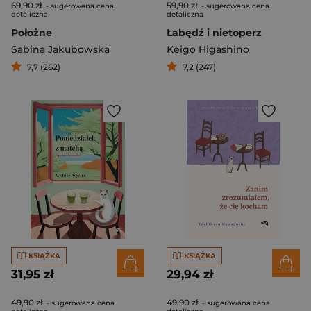
69,90 zł
59,90 zł
- sugerowana cena
- sugerowana cena
detaliczna
detaliczna
Położne
Łabędź i nietoperz
Sabina Jakubowska
Keigo Higashino
7,7 (262)
7,2 (247)
KSIĄŻKA
KSIĄŻKA
31,95 zł
29,94 zł
49,90 zł
49,90 zł
- sugerowana cena
- sugerowana cena