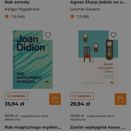
Rok zemsty
Agnes Sharp jedzie na urlop
Keigo Higashino
Leonie Swann
7,6 (146)
7,5 (58)
KSIĄŻKA
KSIĄŻKA
35,94 zł
29,94 zł
59,90 zł
49,90 zł
- sugerowana cena
- sugerowana cena
detaliczna
detaliczna
Rok magicznego myślenia
Zanim wystygnie kawa. Opowieści z kawiarni