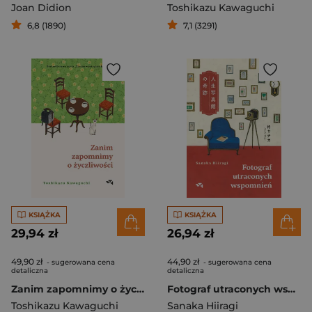
Joan Didion
Toshikazu Kawaguchi
6,8 (1890)
7,1 (3291)
KSIĄŻKA
KSIĄŻKA
29,94 zł
26,94 zł
49,90 zł
44,90 zł
- sugerowana cena
- sugerowana cena
detaliczna
detaliczna
Zanim zapomnimy o życzliwości. Zanim wystygnie kawa. Tom 5
Fotograf utraconych wspomnień
Toshikazu Kawaguchi
Sanaka Hiiragi