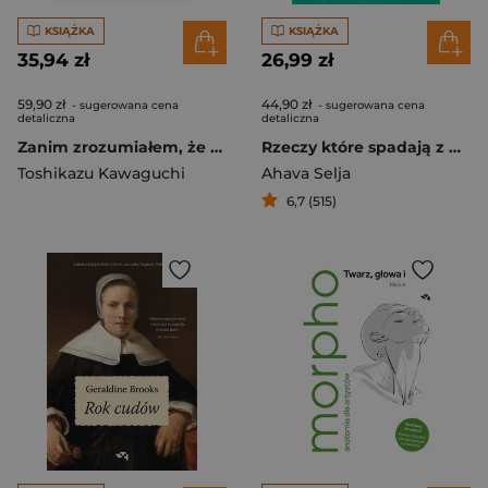
KSIĄŻKA
KSIĄŻKA
35,94 zł
26,99 zł
59,90 zł
44,90 zł
- sugerowana cena
- sugerowana cena
detaliczna
detaliczna
Zanim zrozumiałem, że cię kocham. Zanim wystygnie kawa
Rzeczy które spadają z nieba
Toshikazu Kawaguchi
Ahava Selja
6,7 (515)