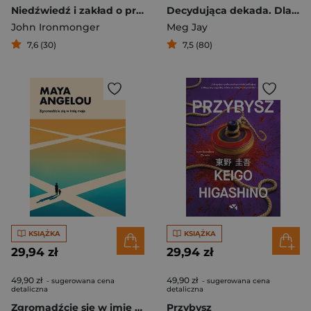
Niedźwiedź i zakład o przyszłość
Decydująca dekada. Dlaczego czas między 20. a 30. rokiem życia jest tak ważny i jak najlepiej go wykorzystać
John Ironmonger
Meg Jay
7,6 (30)
7,5 (80)
KSIĄŻKA
KSIĄŻKA
29,94 zł
29,94 zł
49,90 zł
49,90 zł
- sugerowana cena
- sugerowana cena
detaliczna
detaliczna
Zgromadźcie się w imię moje
Przybysz