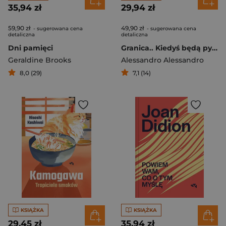
35,94 zł
29,94 zł
59,90 zł
49,90 zł
- sugerowana cena
- sugerowana cena
detaliczna
detaliczna
Dni pamięci
Granica.. Kiedyś będą pytać, jak mogliśmy do tego dopuścić.
Geraldine Brooks
Alessandro Alessandro
8,0 (29)
7,1 (14)
KSIĄŻKA
KSIĄŻKA
29,45 zł
35,94 zł