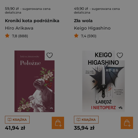
59,90 zł
49,90 zł
- sugerowana cena
- sugerowana cena
detaliczna
detaliczna
Kroniki kota podróżnika
Zła wola
Hiro Arikawa
Keigo Higashino
7,8 (888)
7,4 (590)
KSIĄŻKA
KSIĄŻKA
41,94 zł
35,94 zł