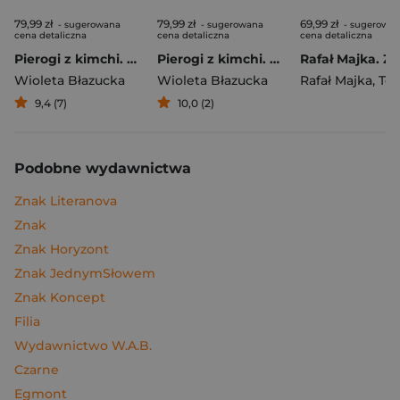
79,99 zł
79,99 zł
69,99 zł
- sugerowana
- sugerowana
- sugerowa
cena detaliczna
cena detaliczna
cena detaliczna
Pierogi z kimchi. Moje ulubione azjatyckie przepisy
Pierogi z kimchi. Moje ulubione azjatyckie przepisy - książka z autografem
Wioleta Błazucka
Wioleta Błazucka
Rafał Majka
,
Tomasz 
9,4 (7)
10,0 (2)
Podobne wydawnictwa
Znak Literanova
Znak
Znak Horyzont
Znak JednymSłowem
Znak Koncept
Filia
Wydawnictwo W.A.B.
Czarne
Egmont