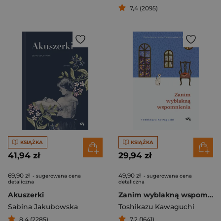
7,4 (2095)
KSIĄŻKA
KSIĄŻKA
41,94 zł
29,94 zł
69,90 zł
49,90 zł
- sugerowana cena
- sugerowana cena
detaliczna
detaliczna
Akuszerki
Zanim wyblakną wspomnienia
Sabina Jakubowska
Toshikazu Kawaguchi
8,4 (2285)
7,2 (1641)