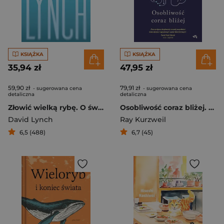
KSIĄŻKA
KSIĄŻKA
35,94 zł
47,95 zł
59,90 zł
79,91 zł
- sugerowana cena
- sugerowana cena
detaliczna
detaliczna
Złowić wielką rybę. O świadomości, kreatywności i medytacji
Osobliwość coraz bliżej. Kiedy połączymy się z AI
David Lynch
Ray Kurzweil
6,5 (488)
6,7 (45)