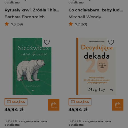
detaliczna
detaliczna
Rytuały krwi. Źródła i historia naszej namiętności do wojny
Co chciałabym, żeby ludzie wiedzieli o demencji
Barbara Ehrenreich
Mitchell Wendy
7,3 (59)
7,7 (60)
KSIĄŻKA
KSIĄŻKA
35,94 zł
35,94 zł
59,90 zł
59,90 zł
- sugerowana cena
- sugerowana cena
detaliczna
detaliczna