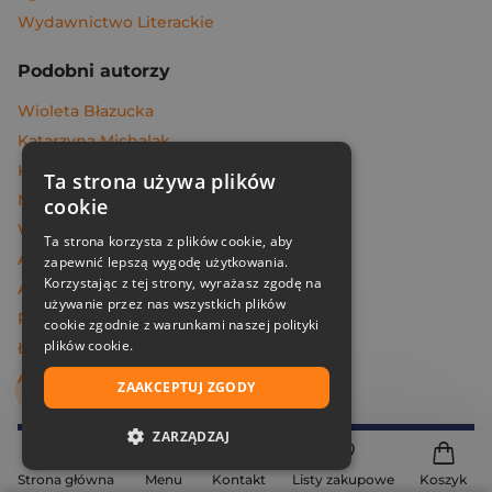
Wydawnictwo Literackie
Podobni autorzy
Wioleta Błazucka
Katarzyna Michalak
Katie Kirby
Ta strona używa plików
Melissa Da Costa
cookie
Węcowski Marek
Ta strona korzysta z plików cookie, aby
Andrzej Maleszka
zapewnić lepszą wygodę użytkowania.
Korzystając z tej strony, wyrażasz zgodę na
Andrzej Dragan
używanie przez nas wszystkich plików
Piotr Oczko
cookie zgodnie z warunkami naszej polityki
plików cookie.
Łukasz Müller
Agata Gładysz
ZAAKCEPTUJ ZGODY
ZARZĄDZAJ
Dołącz do
Znak
NIEZBĘDNE
Strona główna
Menu
Kontakt
Listy zakupowe
Koszyk