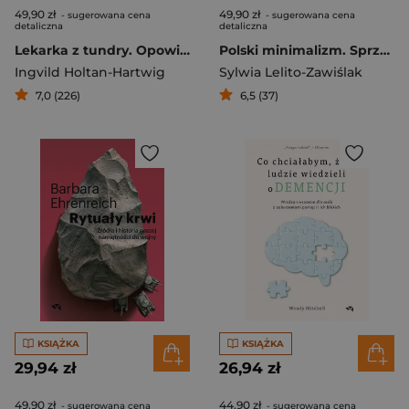
49,90 zł
49,90 zł
- sugerowana cena
- sugerowana cena
detaliczna
detaliczna
Lekarka z tundry. Opowieść z krańców Norwegii
Polski minimalizm. Sprzątamy swoją przestrzeń metodą 22 kategorie przez 12 miesięcy
Ingvild Holtan-Hartwig
Sylwia Lelito-Zawiślak
7,0 (226)
6,5 (37)
KSIĄŻKA
KSIĄŻKA
29,94 zł
26,94 zł
49,90 zł
44,90 zł
- sugerowana cena
- sugerowana cena