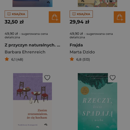
KSIĄŻKA
KSIĄŻKA
32,50 zł
29,94 zł
49,90 zł
49,90 zł
- sugerowana cena
- sugerowana cena
detaliczna
detaliczna
Z przyczyn naturalnych. Ludzka obsesja dobrego samopoczucia i nadludzkie wysiłki, aby żyć dłużej
Frajda
Barbara Ehrenreich
Marta Dzido
6,1 (48)
6,8 (513)