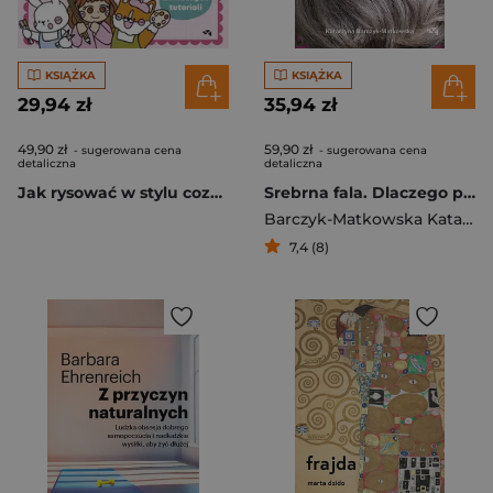
KSIĄŻKA
KSIĄŻKA
29,94 zł
35,94 zł
49,90 zł
59,90 zł
- sugerowana cena
- sugerowana cena
detaliczna
detaliczna
Jak rysować w stylu cozy. Sweet & cozy coloring
Srebrna fala. Dlaczego przestałam się farbować i zaczęłam zadawać pytania
Barczyk-Matkowska Katarzyna
7,4 (8)