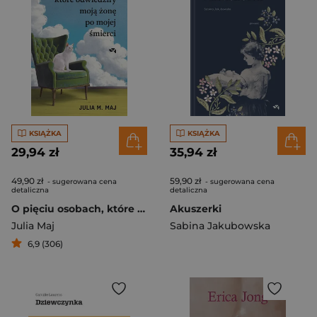
KSIĄŻKA
KSIĄŻKA
29,94 zł
35,94 zł
49,90 zł
59,90 zł
- sugerowana cena
- sugerowana cena
detaliczna
detaliczna
O pięciu osobach, które odwiedziły moją żonę po mojej śmierci
Akuszerki
Julia Maj
Sabina Jakubowska
6,9 (306)