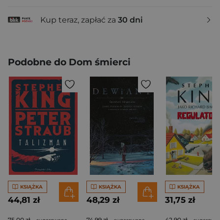
Kup teraz, zapłać za
30 dni
Podobne do Dom śmierci
KSIĄŻKA
KSIĄŻKA
KSIĄŻKA
44,81 zł
48,29 zł
31,75 zł
75,00 zł
74,99 zł
42,90 zł