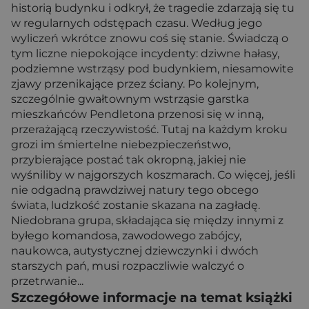
historią budynku i odkrył, że tragedie zdarzają się tu
w regularnych odstępach czasu. Według jego
wyliczeń wkrótce znowu coś się stanie. Świadczą o
tym liczne niepokojące incydenty: dziwne hałasy,
podziemne wstrząsy pod budynkiem, niesamowite
zjawy przenikające przez ściany. Po kolejnym,
szczególnie gwałtownym wstrząsie garstka
mieszkańców Pendletona przenosi się w inną,
przerażającą rzeczywistość. Tutaj na każdym kroku
grozi im śmiertelne niebezpieczeństwo,
przybierające postać tak okropną, jakiej nie
wyśniliby w najgorszych koszmarach. Co więcej, jeśli
nie odgadną prawdziwej natury tego obcego
świata, ludzkość zostanie skazana na zagładę.
Niedobrana grupa, składająca się między innymi z
byłego komandosa, zawodowego zabójcy,
naukowca, autystycznej dziewczynki i dwóch
starszych pań, musi rozpaczliwie walczyć o
przetrwanie...
Szczegółowe informacje na temat książki