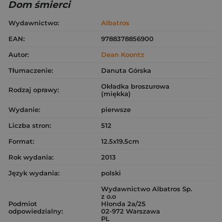
Dom śmierci
Wydawnictwo:
Albatros
EAN:
9788378856900
Autor:
Dean Koontz
Tłumaczenie:
Danuta Górska
Okładka broszurowa
Rodzaj oprawy:
(miękka)
Wydanie:
pierwsze
Liczba stron:
512
Format:
12.5x19.5cm
Rok wydania:
2013
Język wydania:
polski
Wydawnictwo Albatros Sp.
z o.o
Podmiot
Hlonda 2a/25
odpowiedzialny:
02-972 Warszawa
PL