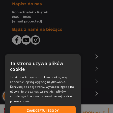
Napisz do nas
Poniedziałek - Piątek
8:00 - 18:00
[email protected]
Bądź z nami na bieżąco
O Księgarni Znak
Ta strona używa plików
cookie
Zakupy u nas
Ta strona korzysta z plików cookie, aby
Nasza oferta
zapewnić lepszą wygodę użytkowania.
Korzystając z tej strony, wyrażasz zgodę na
używanie przez nas wszystkich plików
Nasi autorzy
cookie zgodnie z warunkami naszej polityki
plików cookie.
ZAAKCEPTUJ ZGODY
26,88 zł
POWIADOM MNIE