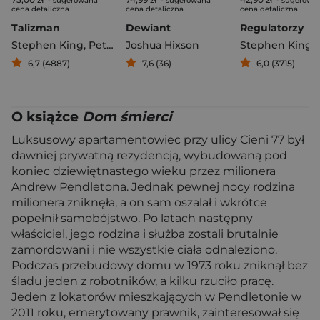
- sugerowana
- sugerowana
- sugerowa
cena detaliczna
cena detaliczna
cena detaliczna
Talizman
Dewiant
Regulatorzy
Stephen King
,
Peter Straub
Joshua Hixson
Stephen King
6,7 (4887)
7,6 (36)
6,0 (3715)
O książce
Dom śmierci
Luksusowy apartamentowiec przy ulicy Cieni 77 był
dawniej prywatną rezydencją, wybudowaną pod
koniec dziewiętnastego wieku przez milionera
Andrew Pendletona. Jednak pewnej nocy rodzina
milionera zniknęła, a on sam oszalał i wkrótce
popełnił samobójstwo. Po latach następny
właściciel, jego rodzina i służba zostali brutalnie
zamordowani i nie wszystkie ciała odnaleziono.
Podczas przebudowy domu w 1973 roku zniknął bez
śladu jeden z robotników, a kilku rzuciło pracę.
Jeden z lokatorów mieszkających w Pendletonie w
2011 roku, emerytowany prawnik, zainteresował się