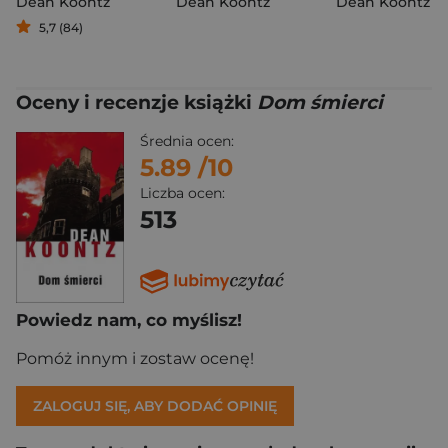
Dean Koontz
Dean Koontz
Dean Koontz
5,7 (84)
Oceny i recenzje książki
Dom śmierci
Średnia ocen:
5.89
/10
Liczba ocen:
513
Powiedz nam, co myślisz!
Pomóż innym i zostaw ocenę!
ZALOGUJ SIĘ, ABY DODAĆ OPINIĘ