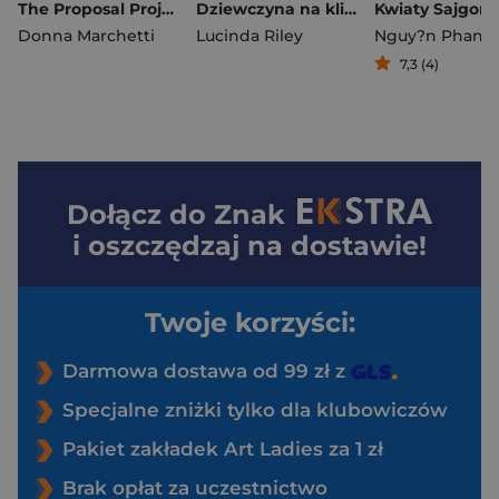
The Proposal Project. Projekt “Oświadczyny"
Dziewczyna na klifie (barwione krawędzie)
Kwiaty Sajgon
Donna Marchetti
Lucinda Riley
7,3 (4)
Dołącz do
Znak
i oszczędzaj na dostawie!
Twoje korzyści:
Darmowa dostawa od 99 zł z
Specjalne zniżki tylko dla klubowiczów
Pakiet zakładek Art Ladies za 1 zł
Brak opłat za uczestnictwo