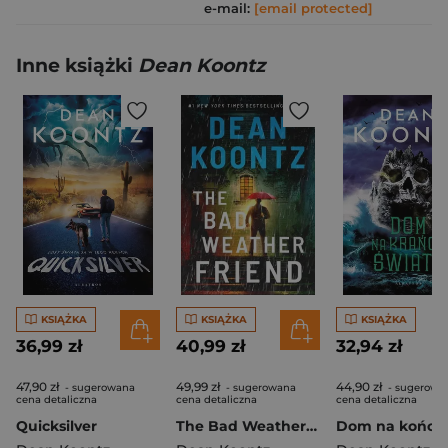
e-mail:
[email protected]
Inne książki
Dean Koontz
KSIĄŻKA
KSIĄŻKA
KSIĄŻKA
36,99 zł
40,99 zł
32,94 zł
47,90 zł
49,99 zł
44,90 zł
- sugerowana
- sugerowana
- sugerowa
cena detaliczna
cena detaliczna
cena detaliczna
Quicksilver
The Bad Weather Friend wer. angielska