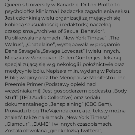
Queen’s University w Kanadzie. Dr Lori Brotto to
psycholożka kliniczna i badaczka zagadnienia seksu.
Jest członkinią wielu organizacji zajmujących się
kobiecą seksualnością i redaktorką naczelną
czasopisma „Archives of Sexual Behavior”.
Publikowała na łamach „New York Timesa”, „The
Walrus”, „Chatelaine”, występowała w programie
Dana Savage’a „Savage Lovecast” i wielu innych.
Mieszka w Vancouver. Dr Jen Gunter jest lekarką
specjalizującą się w ginekologii i położnictwie oraz
medycynie bólu. Napisała m.in. wydaną w Polsce
Biblię waginy oraz The Menopause Manifesto i The
Preemie Primer (Podstawy opieki nad
wcześniakami). Jest gospodarzem podcastu „Body
Stuff” (TED Audio Collective) oraz serialu
dokumentalnego „Jensplaining” (CBC Gem).
Prowadzi blog TheVajenda.com, a jej teksty można
znaleźć także na łamach „New York Timesa”,
„Glamour”, „DAME” i w innych czasopismach.
Została obwołana „ginekolożką Twittera”,