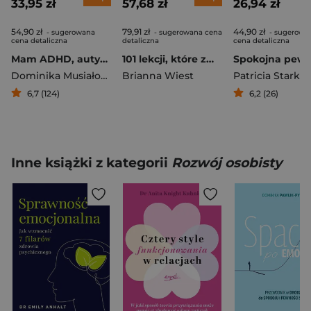
33,95 zł
57,68 zł
26,94 zł
54,90 zł
79,91 zł
44,90 zł
- sugerowana
- sugerowana cena
- sugerowa
cena detaliczna
detaliczna
cena detaliczna
Mam ADHD, autyzm i całe spektrum możliwości. Psychoporadnik dla kobiet neuroatypowych
101 lekcji, które zmienią twój sposób myślenia
Dominika Musiałowska
Brianna Wiest
Patricia Stark
6,7 (124)
6,2 (26)
Inne książki z kategorii
Rozwój osobisty