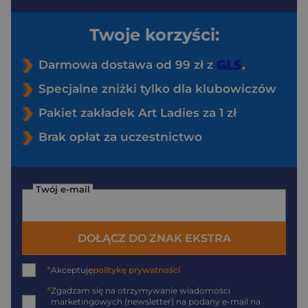
Twoje korzyści:
Darmowa dostawa od 99 zł z
Specjalne zniżki tylko dla klubowiczów
Pakiet zakładek Art Ladies za 1 zł
Brak opłat za uczestnictwo
Twój e-mail
DOŁĄCZ DO ZNAK EKSTRA
*
Akceptuję
politykę prywatności
*
Zgadzam się na otrzymywanie wiadomości
marketingowych (newsletter) na podany
e-mail
na