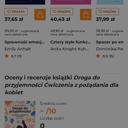
KSIĄŻKA
KSIĄŻKA
KSIĄŻKA
37,65 zł
40,43 zł
37,99 zł
59,00 zł
49,90 zł
59,90 zł
- sugerowana
- sugerowana
- sugerowa
cena detaliczna
cena detaliczna
cena detaliczna
Sprawność emocjonalna. Jak wzmocnić 7 filarów zdrowia psychicznego
Cztery style funkcjonowania w relacjach. W jaki sposób teoria przywiązania może pomóc ci zbudować udany związek
Emily Anhalt
Anita Knight Kuhnley
8,7 (11)
8,9 (15)
Oceny i recenzje książki
Droga do
przyjemności Ćwiczenia z pożądania dla
kobiet
Średnia ocen:
~
/10
Liczba ocen:
0