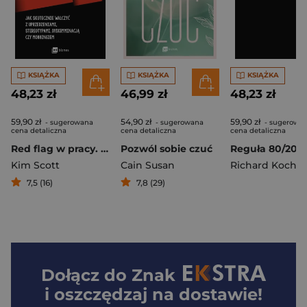
KSIĄŻKA
KSIĄŻKA
KSIĄŻKA
48,23 zł
46,99 zł
48,23 zł
59,90 zł
54,90 zł
59,90 zł
- sugerowana
- sugerowana
- sugerowa
cena detaliczna
cena detaliczna
cena detaliczna
Red flag w pracy. Jak skutecznie walczyć z uprzedzeniami, stereotypami, dyskryminacją czy mobbingiem
Pozwól sobie czuć
Kim Scott
Cain Susan
Richard Koch
7,5 (16)
7,8 (29)
Dołącz do
Znak
i oszczędzaj na dostawie!