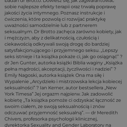
badań dr Brotto. Dowiesz się, jak zagwarantować
sobie najlepsze efekty terapii oraz trwałą poprawę
jakości życia intymnego. Poznasz instrukcje i
ćwiczenia, które pozwolą ci rozwijać praktykę
uważności samodzielnie lub z partnerem
seksualnym. Dr Brotto zachęca zarówno kobiety, jak
i mężczyzn, aby z delikatnością, czułością i
ciekawością odkrywali swoją drogę do bardziej
satysfakcjonującego i przyjemnego seksu. „Lepszy
seks istnieje i ta książka pokaże ci, jak go osiągnąć” ?
dr Jen Gunter, autorka książki Biblia waginy „Książka
pełna mądrości, akceptacji, życzliwości i nadziei” ?
Emily Nagoski, autorka książek Ona ma siłę i
Wypalenie „Arcydzieło i mistrzowska lekcja kobiecej
seksualności” ? Ian Kerner, autor bestsellera „New
York Timesa” Jej orgazm najpierw. Jak zadowolić
kobietę „Ta książka pomoże ci odzyskać łączność ze
swoim ciałem, ze swoją seksualnością i znów
odczuwać przyjemność seksualną”. — dr Meredith
Chivers, profesorka psychologii klinicznej,
dyrektorka Sexuality and Gender Laboratory na