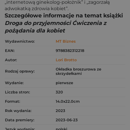
„internetową ginekolog-położnik” i „zagorzałą
adwokatką zdrowia kobiet”.
Szczegółowe informacje na temat książki
Droga do przyjemności Ćwiczenia z
pożądania dla kobiet
Wydawnictwo:
MT Biznes
EAN:
9788382312218
Autor:
Lori Brotto
Okładka broszurowa ze
Rodzaj oprawy:
skrzydełkami
Wydanie:
pierwsze
Liczba stron:
320
Format:
14.0x22.0cm
Rok wydania:
2023
Data premiery:
2023-06-23
Język wydania:
polski