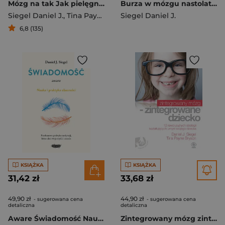
Mózg na tak Jak pielęgnować w dziecku odwagę, ciekawość i odporność psychiczną
Burza w mózgu nastolatka
Siegel Daniel J.
,
Tina Payne Bryson
Siegel Daniel J.
6,8 (135)
KSIĄŻKA
KSIĄŻKA
31,42 zł
33,68 zł
49,90 zł
44,90 zł
- sugerowana cena
- sugerowana cena
detaliczna
detaliczna
Aware Świadomość Nauka i praktyka obecności
Zintegrowany mózg zintegrowane dziecko