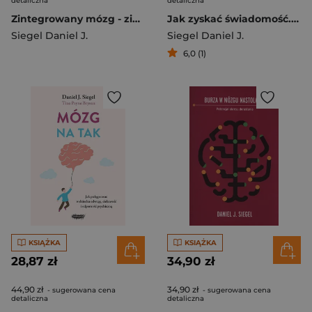
detaliczna
detaliczna
Zintegrowany mózg - zintegrowane dziecko
Jak zyskać świadomość. 21-dniowy program uważności zmniejszający lęk i kultywujący spokój
Siegel Daniel J.
Siegel Daniel J.
6,0 (1)
KSIĄŻKA
KSIĄŻKA
28,87 zł
34,90 zł
44,90 zł
34,90 zł
- sugerowana cena
- sugerowana cena
detaliczna
detaliczna