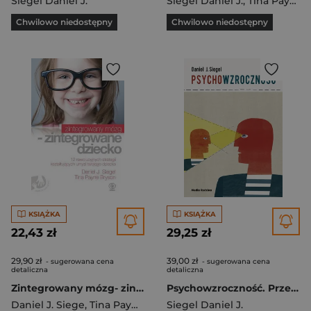
Siegel Daniel J.
Siegel Daniel J.
,
Tina Payne Bryson
Chwilowo niedostępny
Chwilowo niedostępny
KSIĄŻKA
KSIĄŻKA
22,43 zł
29,25 zł
29,90 zł
39,00 zł
- sugerowana cena
- sugerowana cena
detaliczna
detaliczna
Zintegrowany mózg- zintegrowane dziecko
Psychowzroczność. Przekształć własny umysł zgodnie z regułami nowej wiedzy o empatii
Daniel J. Siege
,
Tina Payne Bryson
Siegel Daniel J.
,
Siegel Daniel J.