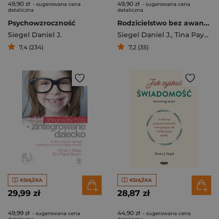
49,90 zł
49,90 zł
- sugerowana cena
- sugerowana cena
detaliczna
detaliczna
Psychowzroczność
Rodzicielstwo bez awantur Jak odzyskać spokój w rodzinie i wesprzeć rozwój dziecka
Siegel Daniel J.
Siegel Daniel J.
,
Tina Payne Bryson
7,4 (234)
7,2 (35)
KSIĄŻKA
KSIĄŻKA
29,99 zł
28,87 zł
49,99 zł
44,90 zł
- sugerowana cena
- sugerowana cena