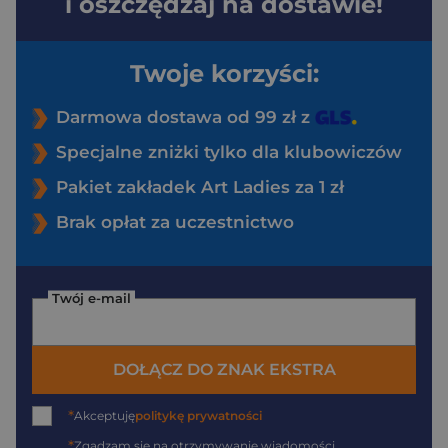
i oszczędzaj na dostawie!
Twoje korzyści:
Darmowa dostawa od 99 zł z
Specjalne zniżki tylko dla klubowiczów
Pakiet zakładek Art Ladies za 1 zł
Brak opłat za uczestnictwo
Twój e-mail
DOŁĄCZ DO ZNAK EKSTRA
*
Akceptuję
politykę prywatności
*
Zgadzam się na otrzymywanie wiadomości