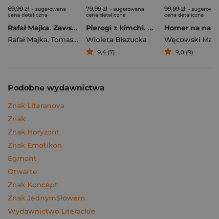
69,99 zł
79,99 zł
99,99 zł
- sugerowana
- sugerowana
- sugerowa
cena detaliczna
cena detaliczna
cena detaliczna
Rafał Majka. Zawsze z przodu. Rozmawia Tomasz Kalemba - książka z autografem
Pierogi z kimchi. Moje ulubione azjatyckie przepisy
Rafał Majka
,
Tomasz Kalemba
Wioleta Błazucka
Węcowski Mar
9,4 (7)
9,0 (9)
Podobne wydawnictwa
Znak Literanova
Znak
Znak Horyzont
Znak Emotikon
Egmont
Otwarte
Znak Koncept
Znak JednymSłowem
Wydawnictwo Literackie