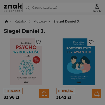
Czego szukasz?
Konto
Katalog
Autorzy
Siegel Daniel J.
Siegel Daniel J.
KSIĄŻKA
KSIĄŻKA
33,96 zł
31,42 zł