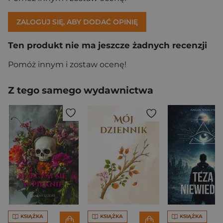
ZALOGUJ SIĘ, ABY DODAĆ OPINIĘ
Ten produkt nie ma jeszcze żadnych recenzji
Pomóż innym i zostaw ocenę!
Z tego samego wydawnictwa
KSIĄŻKA
KSIĄŻKA
KSIĄŻKA