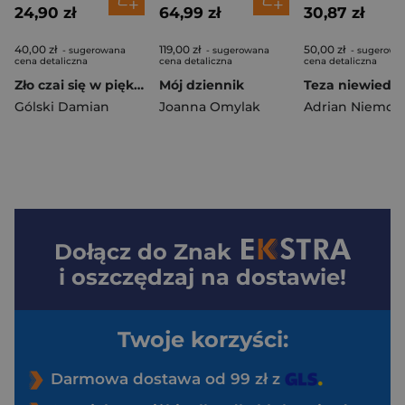
24,90 zł
64,99 zł
30,87 zł
40,00 zł
119,00 zł
50,00 zł
- sugerowana
- sugerowana
- sugerowa
cena detaliczna
cena detaliczna
cena detaliczna
Zło czai się w pięknie
Mój dziennik
Teza niewiedz
Gólski Damian
Joanna Omylak
Adrian Niemcz
Dołącz do
Znak
i oszczędzaj na dostawie!
Twoje korzyści:
Darmowa dostawa od 99 zł z