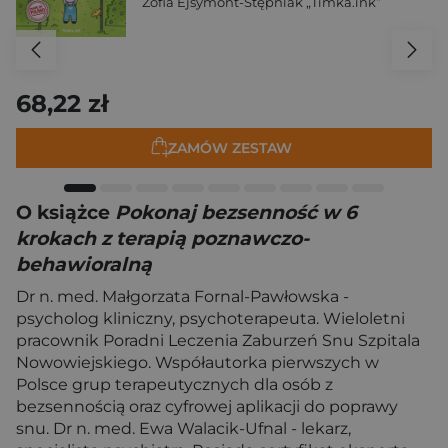
Zofia Ejsymont-Stępniak „Timka.ink”
68,22 zł
ZAMÓW ZESTAW
O książce
Pokonaj bezsenność w 6
krokach z terapią poznawczo-
behawioralną
Dr n. med. Małgorzata Fornal-Pawłowska -
psycholog kliniczny, psychoterapeuta. Wieloletni
pracownik Poradni Leczenia Zaburzeń Snu Szpitala
Nowowiejskiego. Współautorka pierwszych w
Polsce grup terapeutycznych dla osób z
bezsennością oraz cyfrowej aplikacji do poprawy
snu. Dr n. med. Ewa Walacik-Ufnal - lekarz,