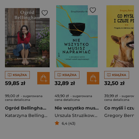
KSIĄŻKA
KSIĄŻKA
KSIĄŻKA
59,85 zł
32,89 zł
32,50 zł
99,00 zł
49,90 zł
39,99 zł
- sugerowana
- sugerowana
- sugerowa
cena detaliczna
cena detaliczna
cena detaliczna
Ogród Bellingham. Jak uprawiać ogród w zgodzie z naturą
Nie wszystko musisz naprawiać. O akceptacji siebie i mitach wokół psychoterapii
Katarzyna Bellingham
Urszula Struzikowska-Marynicz
Gregory Berns
6,4 (43)