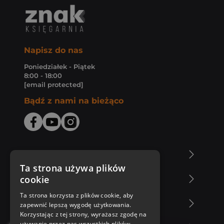
Napisz do nas
Poniedziałek - Piątek
8:00 - 18:00
[email protected]
Bądź z nami na bieżąco
O Księgarni Znak
Ta strona używa plików
cookie
Zakupy u nas
Ta strona korzysta z plików cookie, aby
Nasza oferta
zapewnić lepszą wygodę użytkowania.
Korzystając z tej strony, wyrażasz zgodę na
używanie przez nas wszystkich plików