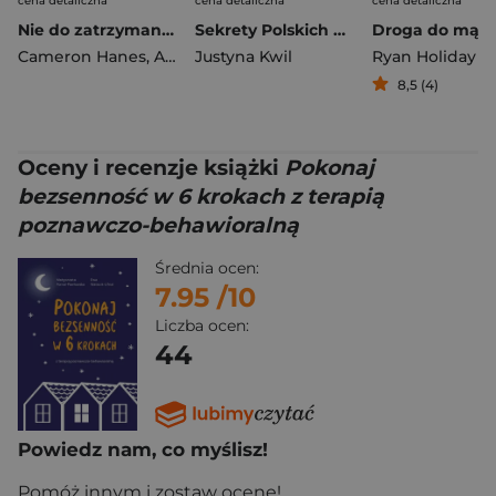
cena detaliczna
cena detaliczna
cena detaliczna
Nie do zatrzymania. Jak zdobyć szczyt i utrzymać przewagę
Sekrety Polskich Mężczyzn. Pikantne rozmowy bez cenzury
Cameron Hanes
,
Andrew D. Huberman
Justyna Kwil
Ryan Holiday
8,5 (4)
Oceny i recenzje książki
Pokonaj
bezsenność w 6 krokach z terapią
poznawczo-behawioralną
Średnia ocen:
7.95
/10
Liczba ocen:
44
Powiedz nam, co myślisz!
Pomóż innym i zostaw ocenę!