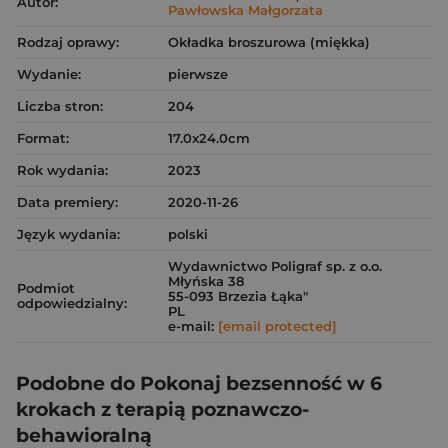
Autor:
Pawłowska Małgorzata
Rodzaj oprawy:
Okładka broszurowa (miękka)
Wydanie:
pierwsze
Liczba stron:
204
Format:
17.0x24.0cm
Rok wydania:
2023
Data premiery:
2020-11-26
Język wydania:
polski
Wydawnictwo Poligraf sp. z o.o.
Młyńska 38
Podmiot
55-093 Brzezia Łąka"
odpowiedzialny:
PL
e-mail:
[email protected]
Podobne do Pokonaj bezsenność w 6
krokach z terapią poznawczo-
behawioralną