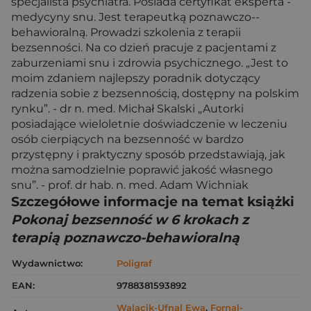
specjalista psychiatra. Posiada certyfikat eksperta ­
medycyny snu. Jest ­terapeutką ­poznawczo-­
behawioralną. Prowadzi szkolenia z terapii
bezsenności. Na co dzień pracuje z pacjentami z
zaburzeniami snu i ­­zdrowia psychicznego. „Jest to
moim zdaniem najlepszy poradnik dotyczący
radzenia sobie z bezsennością, dostępny na polskim
rynku”. - dr n. med. Michał Skalski „Autorki
posiadające wieloletnie doświadczenie w leczeniu
osób cierpiących na ­bezsenność w bardzo
przystępny i praktyczny sposób przedstawiają, jak
można ­samodzielnie poprawić jakość własnego
snu”. - prof. dr hab. n. med. Adam Wichniak
Szczegółowe informacje na temat książki
Pokonaj bezsenność w 6 krokach z
terapią poznawczo-behawioralną
Wydawnictwo:
Poligraf
EAN:
9788381593892
Walacik-Ufnal Ewa
,
Fornal-