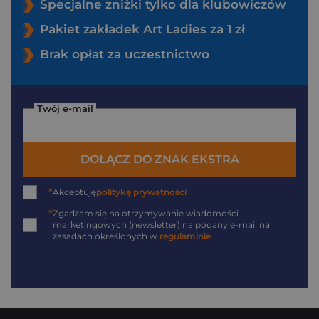
Specjalne zniżki tylko dla klubowiczów
Pakiet zakładek Art Ladies za 1 zł
Brak opłat za uczestnictwo
Twój e-mail
DOŁĄCZ DO ZNAK EKSTRA
*
Akceptuję
politykę prywatności
*
Zgadzam się na otrzymywanie wiadomości
marketingowych (newsletter) na podany
e-mail
na
zasadach określonych w
regulaminie
.