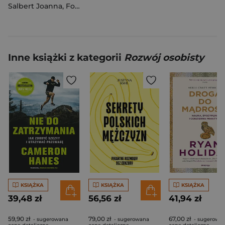
Salbert Joanna
,
Fornal-Pawłowska Małgorzata
Inne książki z kategorii
Rozwój osobisty
KSIĄŻKA
KSIĄŻKA
KSIĄŻKA
39,48 zł
56,56 zł
41,94 zł
59,90 zł
79,00 zł
67,00 zł
- sugerowana
- sugerowana
- sugerowa