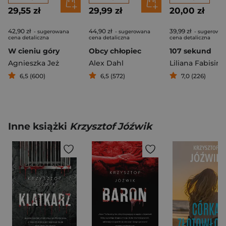
29,55 zł
29,99 zł
20,00 zł
42,90 zł
44,90 zł
39,99 zł
- sugerowana
- sugerowana
- sugerowa
cena detaliczna
cena detaliczna
cena detaliczna
W cieniu góry
Obcy chłopiec
107 sekund
Agnieszka Jeż
Alex Dahl
Liliana Fabisińs
6,5 (600)
6,5 (572)
7,0 (226)
Inne książki
Krzysztof Jóźwik