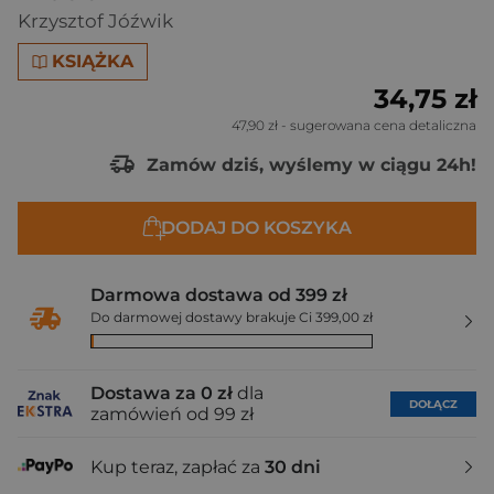
Krzysztof Jóźwik
KSIĄŻKA
34,75 zł
47,90 zł
- sugerowana cena detaliczna
Zamów dziś, wyślemy w ciągu 24h!
DODAJ DO KOSZYKA
Darmowa dostawa od 399 zł
Do darmowej dostawy brakuje Ci 399,00 zł
Dostawa za 0 zł
dla
DOŁĄCZ
zamówień od 99 zł
Kup teraz, zapłać za
30 dni