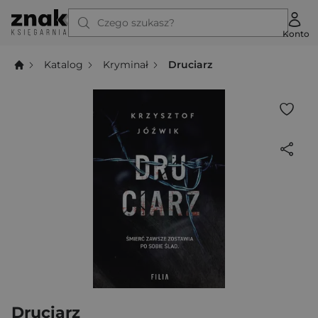
Czego szukasz?
Konto
Katalog
Kryminał
Druciarz
Druciarz