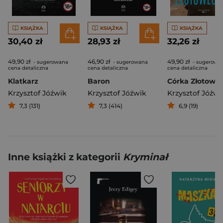
KSIĄŻKA
KSIĄŻKA
KSIĄŻKA
30,40 zł
28,93 zł
32,26 zł
49,90 zł
46,90 zł
49,90 zł
- sugerowana
- sugerowana
- sugerowa
cena detaliczna
cena detaliczna
cena detaliczna
Klatkarz
Baron
Córka Złotowło
Krzysztof Jóźwik
Krzysztof Jóźwik
Krzysztof Jóźwi
7,3 (131)
7,3 (414)
6,9 (19)
Inne książki z kategorii
Kryminał