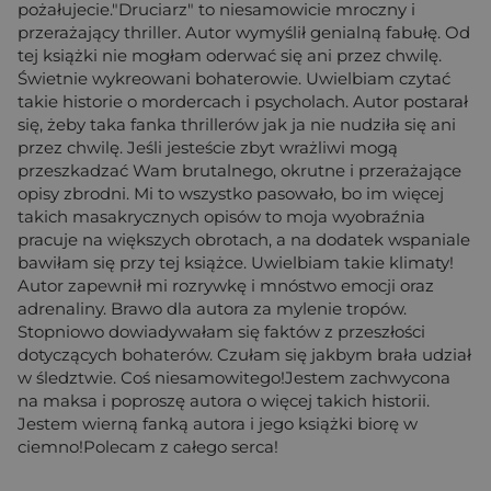
pożałujecie."Druciarz" to niesamowicie mroczny i
przerażający thriller. Autor wymyślił genialną fabułę. Od
tej książki nie mogłam oderwać się ani przez chwilę.
Świetnie wykreowani bohaterowie. Uwielbiam czytać
takie historie o mordercach i psycholach. Autor postarał
się, żeby taka fanka thrillerów jak ja nie nudziła się ani
przez chwilę. Jeśli jesteście zbyt wrażliwi mogą
przeszkadzać Wam brutalnego, okrutne i przerażające
opisy zbrodni. Mi to wszystko pasowało, bo im więcej
takich masakrycznych opisów to moja wyobraźnia
pracuje na większych obrotach, a na dodatek wspaniale
bawiłam się przy tej książce. Uwielbiam takie klimaty!
Autor zapewnił mi rozrywkę i mnóstwo emocji oraz
adrenaliny. Brawo dla autora za mylenie tropów.
Stopniowo dowiadywałam się faktów z przeszłości
dotyczących bohaterów. Czułam się jakbym brała udział
w śledztwie. Coś niesamowitego!Jestem zachwycona
na maksa i poproszę autora o więcej takich historii.
Jestem wierną fanką autora i jego książki biorę w
ciemno!Polecam z całego serca!