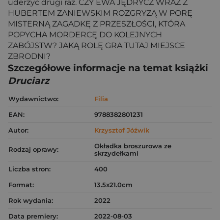
uderzyć drugi raz. CZY EWA JĘDRYCZ WRAZ Z
HUBERTEM ZANIEWSKIM ROZGRYZĄ W PORĘ
MISTERNĄ ZAGADKĘ Z PRZESZŁOŚCI, KTÓRA
POPYCHA MORDERCĘ DO KOLEJNYCH
ZABÓJSTW? JAKĄ ROLĘ GRA TUTAJ MIEJSCE
ZBRODNI?
Szczegółowe informacje na temat książki
Druciarz
Wydawnictwo:
Filia
EAN:
9788382801231
Autor:
Krzysztof Jóźwik
Okładka broszurowa ze
Rodzaj oprawy:
skrzydełkami
Liczba stron:
400
Format:
13.5x21.0cm
Rok wydania:
2022
Data premiery:
2022-08-03