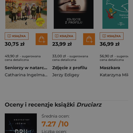
KSIĄŻKA
KSIĄŻKA
KSIĄŻKA
30,75 zł
23,99 zł
36,99 zł
49,90 zł
33,00 zł
56,90 zł
- sugerowana
- sugerowana
- sugerowa
cena detaliczna
cena detaliczna
cena detaliczna
Seniorzy w natarciu. Emerycka szajka. Tom 1 wyd. 2026
Zdjęcie z profilu
Maszkara
Catharina Ingelman-Sundberg
Jerzy Edigey
Oceny i recenzje książki
Druciarz
Średnia ocen:
7.27
/10
Liczba ocen: