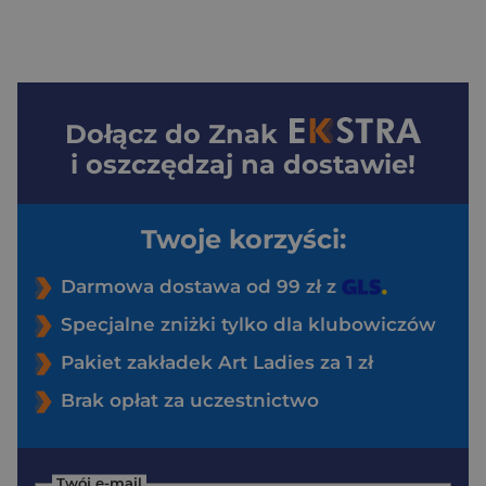
Dołącz do
Znak
i oszczędzaj na dostawie!
Twoje korzyści:
Darmowa dostawa od 99 zł z
Specjalne zniżki tylko dla klubowiczów
Pakiet zakładek Art Ladies za 1 zł
Brak opłat za uczestnictwo
Twój e-mail