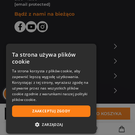
[email protected]
Bądź z nami na bieżąco
O Księgarni Znak
Ta strona używa plików
cookie
Zakupy u nas
Ta strona korzysta z plików cookie, aby
Nasza oferta
zapewnić lepszą wygodę użytkowania.
Korzystając z tej strony, wyrażasz zgodę na
używanie przez nas wszystkich plików
Nasi autorzy
cookie zgodnie z warunkami naszej polityki
plików cookie.
ZAAKCEPTUJ ZGODY
34,75 zł
DO KOSZYKA
ZARZĄDZAJ