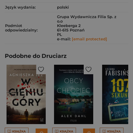
Język wydania:
polski
Grupa Wydawnicza Filia Sp. z
o.o
Podmiot
Kleeberga 2
odpowiedzialny:
61-615 Poznań
PL
e-mail:
[email protected]
Podobne do Druciarz
KSIĄŻKA
KSIĄŻKA
KSIĄŻKA