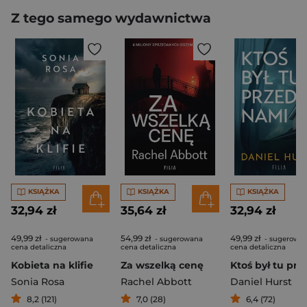
Z tego samego wydawnictwa
KSIĄŻKA
KSIĄŻKA
KSIĄŻKA
32,94 zł
35,64 zł
32,94 zł
49,99 zł
54,99 zł
49,99 zł
- sugerowana
- sugerowana
- sugerowa
cena detaliczna
cena detaliczna
cena detaliczna
Kobieta na klifie
Za wszelką cenę
Sonia Rosa
Rachel Abbott
Daniel Hurst
8,2 (121)
7,0 (28)
6,4 (72)