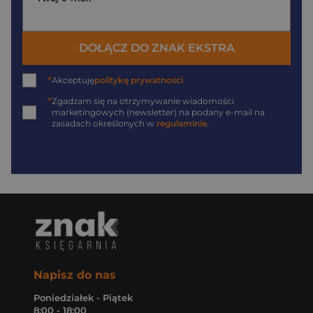
DOŁĄCZ DO ZNAK EKSTRA
*
Akceptuję
politykę prywatności
*
Zgadzam się na otrzymywanie wiadomości
marketingowych (newsletter) na podany
e-mail
na
zasadach określonych w
regulaminie
.
Napisz do nas
Poniedziałek - Piątek
8:00 - 18:00