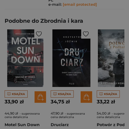
PL
e-mail:
[email protected]
Podobne do Zbrodnia i kara
KSIĄŻKA
KSIĄŻKA
KSIĄŻKA
33,90 zł
34,75 zł
33,22 zł
44,90 zł
47,90 zł
54,00 zł
- sugerowana
- sugerowana
- sugerowa
cena detaliczna
cena detaliczna
cena detaliczna
Motel Sun Down
Druciarz
Potwór z Podh