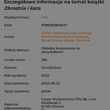
Szczegółowe informacje na temat książki
Zbrodnia i kara
Wydawnictwo:
Filia
EAN:
9788382800647
Adrian Bednarek
,
Max Czornyj
,
Autor:
Marcel Moss
,
Ewa Przydryga
,
Marek Stelar
,
Marcel Woźniak
Okładka broszurowa ze
Rodzaj oprawy:
skrzydełkami
Liczba stron:
384
Format:
13.4x20.5cm
Rok wydania:
2022
Data premiery:
2022-06-23
Język wydania:
polski
Grupa Wydawnicza Filia Sp. z o.o
Kleeberga 2
Podmiot
61-615 Poznań
odpowiedzialny: