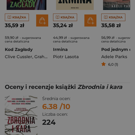
KSIĄŻKA
KSIĄŻKA
KSIĄŻKA
35,59 zł
35,24 zł
35,58 zł
59,90 zł
44,99 zł
56,99 zł
- sugerowana
- sugerowana
- sugerowa
cena detaliczna
cena detaliczna
cena detaliczna
Kod Zagłady
Irmina
Clive Cussler
,
Graham Brown
Piotr Lasota
Adele Parks
6,0 (1)
Oceny i recenzje książki
Zbrodnia i kara
Średnia ocen:
6.38
/10
Liczba ocen:
224