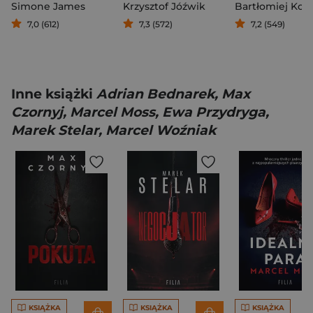
Simone James
Krzysztof Jóźwik
7,0 (612)
7,3 (572)
7,2 (549)
Inne książki
Adrian Bednarek, Max
Czornyj, Marcel Moss, Ewa Przydryga,
Marek Stelar, Marcel Woźniak
KSIĄŻKA
KSIĄŻKA
KSIĄŻKA