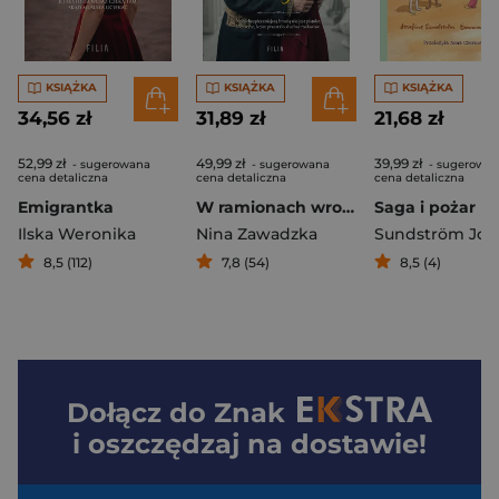
KSIĄŻKA
KSIĄŻKA
KSIĄŻKA
34,56 zł
31,89 zł
21,68 zł
52,99 zł
49,99 zł
39,99 zł
- sugerowana
- sugerowana
- sugerowa
cena detaliczna
cena detaliczna
cena detaliczna
Emigrantka
W ramionach wroga
Saga i pożar
Ilska Weronika
Nina Zawadzka
8,5 (112)
7,8 (54)
8,5 (4)
Dołącz do
Znak
i oszczędzaj na dostawie!