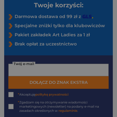
Twoje korzyści:
Darmowa dostawa od 99 zł z
Specjalne zniżki tylko dla klubowiczów
Pakiet zakładek Art Ladies za 1 zł
Brak opłat za uczestnictwo
Twój e-mail
DOŁĄCZ DO ZNAK EKSTRA
*
Akceptuję
politykę prywatności
*
Zgadzam się na otrzymywanie wiadomości
marketingowych (newsletter) na podany
e-mail
na
zasadach określonych w
regulaminie
.