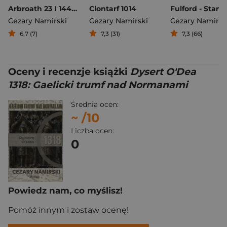
Arbroath 23 I 1446 batalia szkockich klanów
Clontarf 1014
Cezary Namirski
Cezary Namirski
Cezary Namirsk
6,7 (7)
7,3 (31)
7,3 (66)
Oceny i recenzje książki
Dysert O'Dea
1318: Gaelicki trumf nad Normanami
Średnia ocen:
~
/10
Liczba ocen:
0
Powiedz nam, co myślisz!
Pomóż innym i zostaw ocenę!