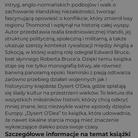
intryg, anglo-normańskich podbojów i walk o
zachowanie irlandzkiej niezależności, tworząc
fascynującą opowieść o konflikcie, który zmienił losy
regionu Thomond i wpłynął na historię całej wyspy.
Autor przedstawia realia średniowiecznej Irlandii, jej
strukturę polityczną, społeczną i militarną, a także
ukazuje szerszy kontekst rywalizacji między Anglią a
Szkocją, w której ważną rolę odegrał Edward Bruce,
brat słynnego Roberta Bruce’a. Dzięki temu książka
staje się nie tylko monografią bitwy, ale również
barwną panoramą epoki. Namirski z pasją odtwarza
zarówno przebieg działań wojennych jak i
historyczny krajobraz Dysert O’Dea, gdzie splatają
się ślady kultur na przestrzeni wieków. To lektura dla
wszystkich miłośników historii, którzy chcą odkryć
mniej znane, lecz niezwykle ważne epizody dziejów
Europy. „Dysert O’Dea” to książka, która udowadnia,
że nawet lokalne starcia mogą mieć znaczenie
wykraczające daleko poza swoje czasy.
Szczegółowe informacje na temat książki