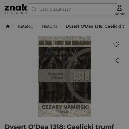
Czego szukasz?
Konto
Katalog
Historia
Dysert O'Dea 1318: Gaelicki 
Dysert O'Dea 1318: Gaelicki trumf