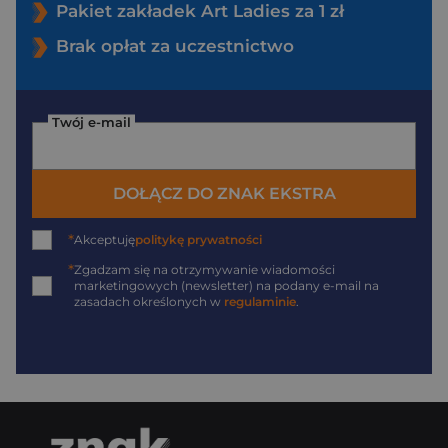
Pakiet zakładek Art Ladies za 1 zł
Brak opłat za uczestnictwo
Twój e-mail
DOŁĄCZ DO ZNAK EKSTRA
*
Akceptuję
politykę prywatności
*
Zgadzam się na otrzymywanie wiadomości
marketingowych (newsletter) na podany
e-mail
na
zasadach określonych w
regulaminie
.