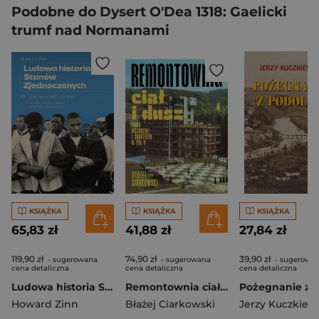
Podobne do Dysert O'Dea 1318: Gaelicki
trumf nad Normanami
KSIĄŻKA
KSIĄŻKA
KSIĄŻKA
65,83 zł
41,88 zł
27,84 zł
119,90 zł
74,90 zł
39,90 zł
- sugerowana
- sugerowana
- sugerowa
cena detaliczna
cena detaliczna
cena detaliczna
Ludowa historia Stanów Zjednoczonych. Od roku 1492 do dziś wyd. 2
Remontownia ciał i dusz. Domy wczasowe i sanatoria w PRL-u
Howard Zinn
Błażej Ciarkowski
Jerzy Kuczkiew