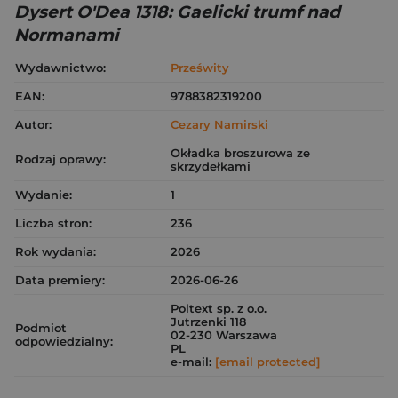
Dysert O'Dea 1318: Gaelicki trumf nad
Normanami
Wydawnictwo:
Prześwity
EAN:
9788382319200
Autor:
Cezary Namirski
Okładka broszurowa ze
Rodzaj oprawy:
skrzydełkami
Wydanie:
1
Liczba stron:
236
Rok wydania:
2026
Data premiery:
2026-06-26
Poltext sp. z o.o.
Jutrzenki 118
Podmiot
02-230 Warszawa
odpowiedzialny:
PL
e-mail:
[email protected]