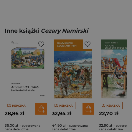
Inne książki
Cezary Namirski
KSIĄŻKA
KSIĄŻKA
KSIĄŻKA
28,86 zł
32,94 zł
22,70 zł
36,00 zł
44,90 zł
32,90 zł
- sugerowana
- sugerowana
- sugerowa
cena detaliczna
cena detaliczna
cena detaliczna