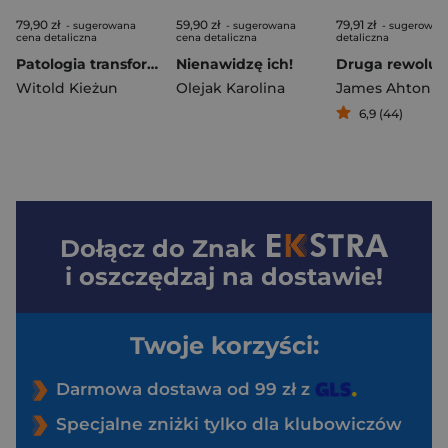
79,90 zł
59,90 zł
79,91 zł
- sugerowana
- sugerowana
- sugerowan
cena detaliczna
cena detaliczna
detaliczna
Patologia transformacji wyd. 3
Nienawidzę ich!
Witold Kieżun
Olejak Karolina
James Ahton
6,9 (44)
Dołącz do
Znak
i oszczędzaj na dostawie!
Twoje korzyści:
Darmowa dostawa od 99 zł z
Specjalne zniżki tylko dla klubowiczów