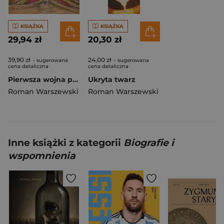
KSIĄŻKA
KSIĄŻKA
29,94 zł
20,30 zł
39,90 zł
24,00 zł
- sugerowana
- sugerowana
cena detaliczna
cena detaliczna
Pierwsza wojna polsko-indiańska Ameryka łacińska w pół drogi
Ukryta twarz
Roman Warszewski
Roman Warszewski
Inne książki z kategorii
Biografie i
wspomnienia