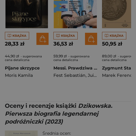
KSIĄŻKA
KSIĄŻKA
KSIĄŻKA
28,33 zł
36,53 zł
50,95 zł
44,90 zł
59,99 zł
89,00 zł
- sugerowana
- sugerowana
- sugerowa
cena detaliczna
cena detaliczna
cena detaliczna
Pijane skrzypce
Messi. Prawdziwa historia najlepszego piłkarza świata
Zygmunt Stary
Moris Kamila
Fest Sebastián
,
Juillard Alexandre
Marek Ferenc
Oceny i recenzje książki
Dzikowska.
Pierwsza biografia legendarnej
podróżniczki (2023)
Średnia ocen: