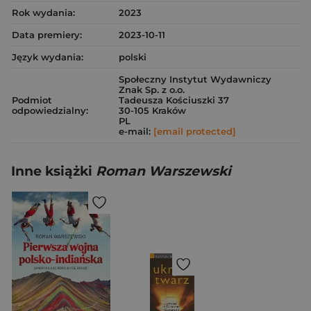
Rok wydania:
2023
Data premiery:
2023-10-11
Język wydania:
polski
Społeczny Instytut Wydawniczy
Znak Sp. z o.o.
Podmiot
Tadeusza Kościuszki 37
odpowiedzialny:
30-105 Kraków
PL
e-mail:
[email protected]
Inne książki
Roman Warszewski