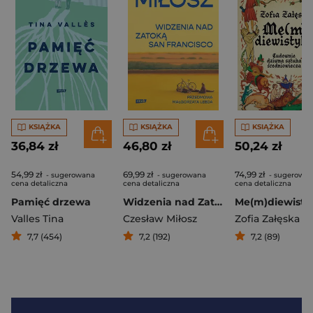
KSIĄŻKA
KSIĄŻKA
KSIĄŻKA
36,84 zł
46,80 zł
50,24 zł
54,99 zł
69,99 zł
74,99 zł
- sugerowana
- sugerowana
- sugerowa
cena detaliczna
cena detaliczna
cena detaliczna
Pamięć drzewa
Widzenia nad Zatoką San Francisco
Valles Tina
Czesław Miłosz
Zofia Załęska
7,7 (454)
7,2 (192)
7,2 (89)