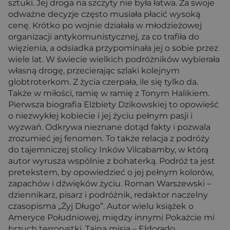
sztuki. Jej droga na szczyty nie była łatwa. Za swoje
odważne decyzje często musiała płacić wysoką
cenę. Krótko po wojnie działała w młodzieżowej
organizacji antykomunistycznej, za co trafiła do
więzienia, a odsiadka przypominała jej o sobie przez
wiele lat. W świecie wielkich podróżników wybierała
własną drogę, przecierając szlaki kolejnym
globtroterkom. Z życia czerpała, ile się tylko da.
Także w miłości, ramię w ramię z Tonym Halikiem.
Pierwsza biografia Elżbiety Dzikowskiej to opowieść
o niezwykłej kobiecie i jej życiu pełnym pasji i
wyzwań. Odkrywa nieznane dotąd fakty i pozwala
zrozumieć jej fenomen. To także relacja z podróży
do tajemniczej stolicy Inków Vilcabamby, w którą
autor wyrusza wspólnie z bohaterką. Podróż ta jest
pretekstem, by opowiedzieć o jej pełnym kolorów,
zapachów i dźwięków życiu. Roman Warszewski –
dziennikarz, pisarz i podróżnik, redaktor naczelny
czasopisma „Żyj Długo”. Autor wielu książek o
Ameryce Południowej, między innymi Pokażcie mi
brzuch terrorystki, Tajna misja – Eldorado,