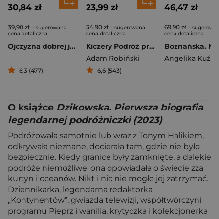
30,84 zł
23,99 zł
46,47 zł
39,90 zł
34,90 zł
69,90 zł
- sugerowana
- sugerowana
- sugerowa
cena detaliczna
cena detaliczna
cena detaliczna
Ojczyzna dobrej jakości Reportaże z Białorusi
Kiczery Podróż przez Bieszczady
Adam Robiński
Angelika Kuźni
6,3 (477)
6,6 (543)
O książce
Dzikowska. Pierwsza biografia
legendarnej podróżniczki (2023)
Podróżowała samotnie lub wraz z Tonym Halikiem,
odkrywała nieznane, docierała tam, gdzie nie było
bezpiecznie. Kiedy granice były zamknięte, a dalekie
podróże niemożliwe, ona opowiadała o świecie zza
kurtyn i oceanów. Nikt i nic nie mogło jej zatrzymać.
Dziennikarka, legendarna redaktorka
„Kontynentów”, gwiazda telewizji, współtwórczyni
programu Pieprz i wanilia, krytyczka i kolekcjonerka