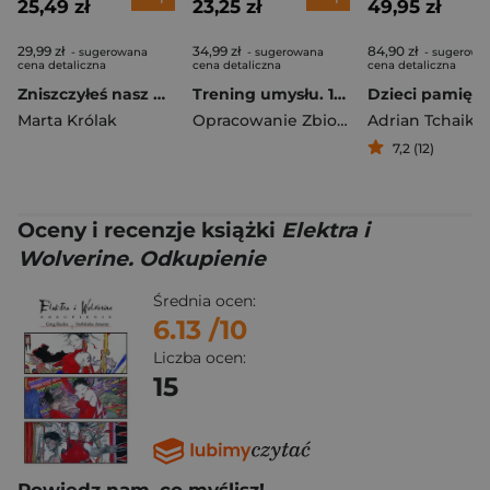
25,49 zł
23,25 zł
49,95 zł
29,99 zł
34,99 zł
84,90 zł
- sugerowana
- sugerowana
- sugerowa
cena detaliczna
cena detaliczna
cena detaliczna
Zniszczyłeś nasz wszechświat, Aleks
Trening umysłu. 160 łamigłówek i zagadek rozwijających logiczne myślenie
Dzieci pamięci
Marta Królak
Opracowanie Zbiorowe
Adrian Tchaiko
7,2 (12)
Oceny i recenzje książki
Elektra i
Wolverine. Odkupienie
Średnia ocen:
6.13
/10
Liczba ocen:
15
Powiedz nam, co myślisz!