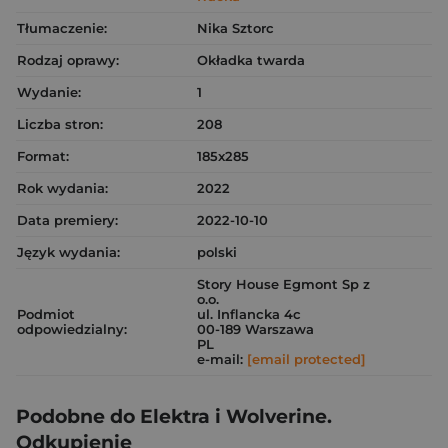
Tłumaczenie:
Nika Sztorc
Rodzaj oprawy:
Okładka twarda
Wydanie:
1
Liczba stron:
208
Format:
185x285
Rok wydania:
2022
Data premiery:
2022-10-10
Język wydania:
polski
Story House Egmont Sp z
o.o.
Podmiot
ul. Inflancka 4c
odpowiedzialny:
00-189 Warszawa
PL
e-mail:
[email protected]
Podobne do Elektra i Wolverine.
Odkupienie