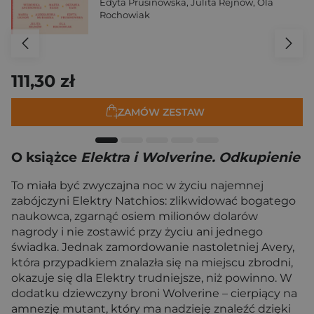
Edyta Prusinowska
,
Julita Rejnów
,
Ola
Rochowiak
111,30 zł
ZAMÓW ZESTAW
O książce
Elektra i Wolverine. Odkupienie
To miała być zwyczajna noc w życiu najemnej
zabójczyni Elektry Natchios: zlikwidować bogatego
naukowca, zgarnąć osiem milionów dolarów
nagrody i nie zostawić przy życiu ani jednego
świadka. Jednak zamordowanie nastoletniej Avery,
która przypadkiem znalazła się na miejscu zbrodni,
okazuje się dla Elektry trudniejsze, niż powinno. W
dodatku dziewczyny broni Wolverine – cierpiący na
amnezję mutant, który ma nadzieję znaleźć dzięki