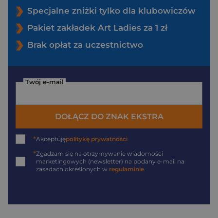
Specjalne zniżki tylko dla klubowiczów
Pakiet zakładek Art Ladies za 1 zł
Brak opłat za uczestnictwo
Twój e-mail
DOŁĄCZ DO ZNAK EKSTRA
*
Akceptuję
politykę prywatności
*
Zgadzam się na otrzymywanie wiadomości
marketingowych (newsletter) na podany
e-mail
na
zasadach określonych w
regulaminie
.