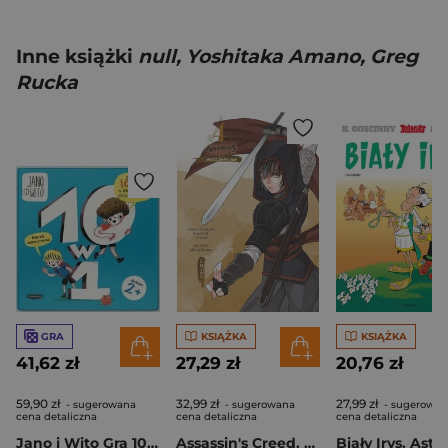
Inne książki
null, Yoshitaka Amano, Greg
Rucka
GRA
KSIĄŻKA
KSIĄŻKA
41,62 zł
27,29 zł
20,76 zł
59,90 zł
32,99 zł
27,99 zł
- sugerowana
- sugerowana
- sugerowan
cena detaliczna
cena detaliczna
cena detaliczna
Jano i Wito Gra 10 w 1
Assassin's Creed. Miecz Shao Jun. Chiny. Tom 4