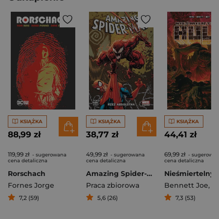
KSIĄŻKA
KSIĄŻKA
KSIĄŻKA
88,99 zł
38,77 zł
44,41 zł
119,99 zł
49,99 zł
69,99 zł
- sugerowana
- sugerowana
- sugerowa
cena detaliczna
cena detaliczna
cena detaliczna
Rorschach
Amazing Spider-Man. Rzeź absolutna. Tom 6
Fornes Jorge
Praca zbiorowa
Bennett Joe
,
Hot
7,2 (59)
5,6 (26)
7,3 (53)