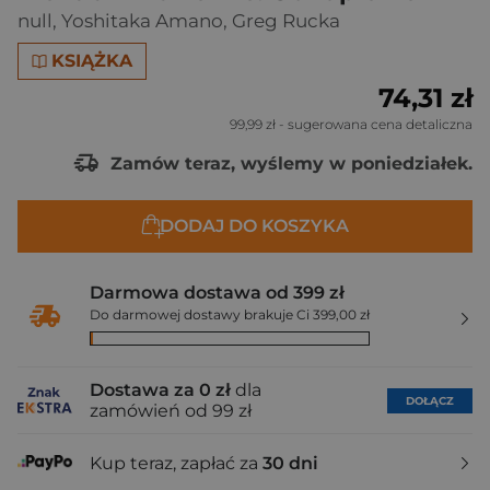
null
,
Yoshitaka Amano
,
Greg Rucka
KSIĄŻKA
74,31 zł
99,99 zł
- sugerowana cena detaliczna
Zamów teraz, wyślemy w poniedziałek.
DODAJ DO KOSZYKA
Darmowa dostawa od 399 zł
Do darmowej dostawy brakuje Ci 399,00 zł
Dostawa za 0 zł
dla
DOŁĄCZ
zamówień od 99 zł
Kup teraz, zapłać za
30 dni