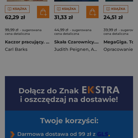
KSIĄŻKA
KSIĄŻKA
KSIĄŻKA
62,29 zł
31,33 zł
24,51 zł
99,99 zł
44,99 zł
39,99 zł
- sugerowana
- sugerowana
- sugerowa
cena detaliczna
cena detaliczna
cena detaliczna
Kaczor pracujący. Wielcy bohaterowie Disneya. Kaczor Donald. Tom 3
Skała Czarownicy. Czarownica Zora. Tom 5
Carl Barks
Judith Peignen
,
Ariane Delrieu
Dołącz do
Znak
i oszczędzaj na dostawie!
Twoje korzyści:
Darmowa dostawa od 99 zł z