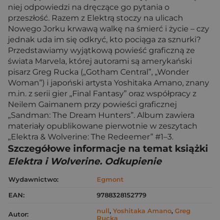
niej odpowiedzi na dręczące go pytania o
przeszłość. Razem z Elektrą stoczy na ulicach
Nowego Jorku krwawą walkę na śmierć i życie – czy
jednak uda im się odkryć, kto pociąga za sznurki?
Przedstawiamy wyjątkową powieść graficzną ze
świata Marvela, której autorami są amerykański
pisarz Greg Rucka („Gotham Central”, „Wonder
Woman”) i japoński artysta Yoshitaka Amano, znany
m.in. z serii gier „Final Fantasy” oraz współpracy z
Neilem Gaimanem przy powieści graficznej
„Sandman: The Dream Hunters”. Album zawiera
materiały opublikowane pierwotnie w zeszytach
„Elektra & Wolverine: The Redeemer” #1–3.
Szczegółowe informacje na temat książki
Elektra i Wolverine. Odkupienie
Wydawnictwo:
Egmont
EAN:
9788328152779
null
,
Yoshitaka Amano
,
Greg
Autor:
Rucka