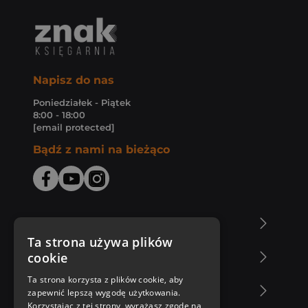
Napisz do nas
Poniedziałek - Piątek
8:00 - 18:00
[email protected]
Bądź z nami na bieżąco
O Księgarni Znak
Ta strona używa plików
cookie
Zakupy u nas
Ta strona korzysta z plików cookie, aby
Nasza oferta
zapewnić lepszą wygodę użytkowania.
Korzystając z tej strony, wyrażasz zgodę na