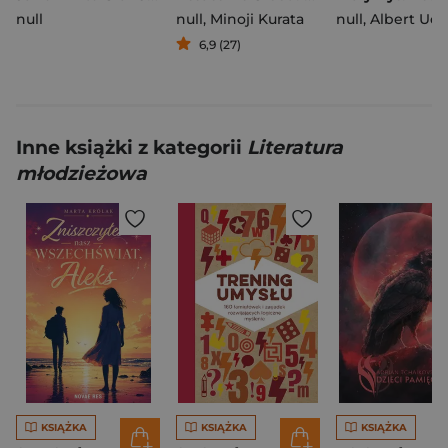
null
null
,
Minoji Kurata
null
,
Albert Uder
6,9 (27)
Inne książki z kategorii
Literatura
młodzieżowa
KSIĄŻKA
KSIĄŻKA
KSIĄŻKA