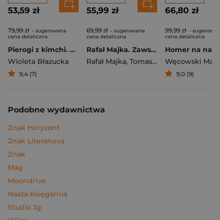
53,59 zł
55,99 zł
66,80 zł
79,99 zł
69,99 zł
99,99 zł
- sugerowana
- sugerowana
- sugerowa
cena detaliczna
cena detaliczna
cena detaliczna
Pierogi z kimchi. Moje ulubione azjatyckie przepisy
Rafał Majka. Zawsze z przodu. Rozmawia Tomasz Kalemba - książka z autografem
Wioleta Błazucka
Rafał Majka
,
Tomasz Kalemba
Węcowski Mar
9,4 (7)
9,0 (9)
Podobne wydawnictwa
Znak Horyzont
Znak Literanova
Znak
Mag
Moondrive
Nasza Księgarnia
Studio Jg