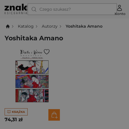
Czego szukasz?
Konto
Katalog
Autorzy
Yoshitaka Amano
Yoshitaka Amano
KSIĄŻKA
74,31 zł