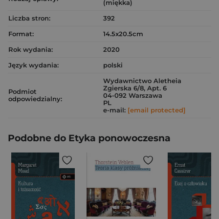
(miękka)
Liczba stron:
392
Format:
14.5x20.5cm
Rok wydania:
2020
Język wydania:
polski
Wydawnictwo Aletheia
Zgierska 6/8, Apt. 6
Podmiot
04-092 Warszawa
odpowiedzialny:
PL
e-mail:
[email protected]
Podobne do Etyka ponowoczesna