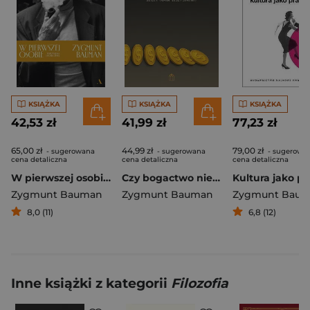
KSIĄŻKA
KSIĄŻKA
KSIĄŻKA
42,53 zł
41,99 zł
77,23 zł
65,00 zł
44,99 zł
79,00 zł
- sugerowana
- sugerowana
- sugerowa
cena detaliczna
cena detaliczna
cena detaliczna
W pierwszej osobie. Wspomnienia i rozliczenia
Czy bogactwo niewielu służy nam wszystkim?
Kultura jako pr
Zygmunt Bauman
Zygmunt Bauman
Zygmunt Bau
8,0 (11)
6,8 (12)
Inne książki z kategorii
Filozofia