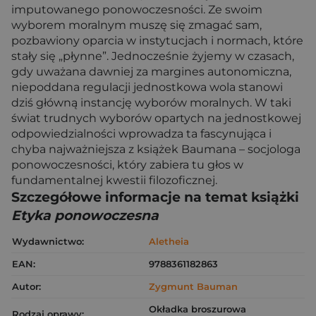
imputowanego ponowoczesności. Ze swoim
wyborem moralnym muszę się zmagać sam,
pozbawiony oparcia w instytucjach i normach, które
stały się „płynne”. Jednocześnie żyjemy w czasach,
gdy uważana dawniej za margines autonomiczna,
niepoddana regulacji jednostkowa wola stanowi
dziś główną instancję wyborów moralnych. W taki
świat trudnych wyborów opartych na jednostkowej
odpowiedzialności wprowadza ta fascynująca i
chyba najważniejsza z książek Baumana – socjologa
ponowoczesności, który zabiera tu głos w
fundamentalnej kwestii filozoficznej.
Szczegółowe informacje na temat książki
Etyka ponowoczesna
Wydawnictwo:
Aletheia
EAN:
9788361182863
Autor:
Zygmunt Bauman
Okładka broszurowa
Rodzaj oprawy: