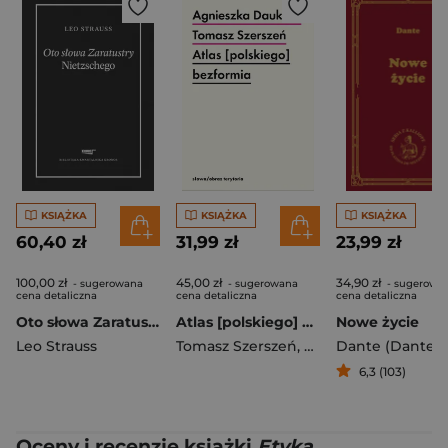
KSIĄŻKA
KSIĄŻKA
KSIĄŻKA
60,40 zł
31,99 zł
23,99 zł
100,00 zł
45,00 zł
34,90 zł
- sugerowana
- sugerowana
- sugerowa
cena detaliczna
cena detaliczna
cena detaliczna
Oto słowa Zaratustry Nietzschego
Atlas [polskiego] bezformia
Nowe życie
Leo Strauss
Tomasz Szerszeń
,
Agnieszka Dauksza
6,3 (103)
Oceny i recenzje książki
Etyka