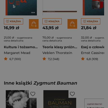
KSIĄŻKA
KSIĄŻKA
KSIĄŻKA
16,99 zł
43,95 zł
21,84 zł
21,00 zł
70,00 zł
32,00 zł
- sugerowana
- sugerowana
- sugerowa
cena detaliczna
cena detaliczna
cena detaliczna
Kultura i tożsamość. Studium dystansu międzypokoleniowego
Teoria klasy próżniaczej
Esej o człowie
Margaret Mead
Veblen Thorstein
Ernst Cassirer
6,7 (100)
7,2 (148)
6,8 (109)
Inne książki
Zygmunt Bauman