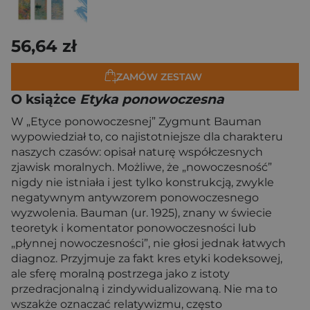
56,64 zł
ZAMÓW ZESTAW
O książce
Etyka ponowoczesna
W „Etyce ponowoczesnej” Zygmunt Bauman
wypowiedział to, co najistotniejsze dla charakteru
naszych czasów: opisał naturę współczesnych
zjawisk moralnych. Możliwe, że „nowoczesność”
nigdy nie istniała i jest tylko konstrukcją, zwykle
negatywnym antywzorem ponowoczesnego
wyzwolenia. Bauman (ur. 1925), znany w świecie
teoretyk i komentator ponowoczesności lub
„płynnej nowoczesności”, nie głosi jednak łatwych
diagnoz. Przyjmuje za fakt kres etyki kodeksowej,
ale sferę moralną postrzega jako z istoty
przedracjonalną i zindywidualizowaną. Nie ma to
wszakże oznaczać relatywizmu, często