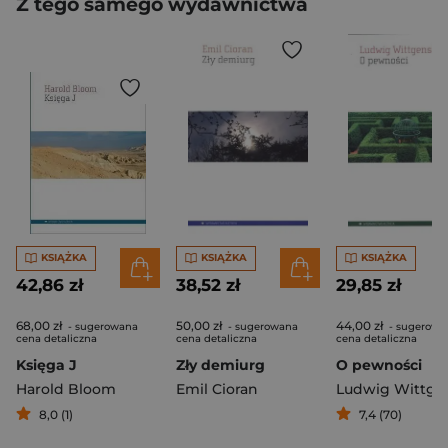
Z tego samego wydawnictwa
KSIĄŻKA
KSIĄŻKA
KSIĄŻKA
42,86 zł
38,52 zł
29,85 zł
68,00 zł
50,00 zł
44,00 zł
- sugerowana
- sugerowana
- sugerowa
cena detaliczna
cena detaliczna
cena detaliczna
Księga J
Zły demiurg
O pewności
Harold Bloom
Emil Cioran
8,0 (1)
7,4 (70)