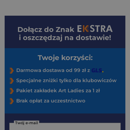
Dołącz do
Znak
i oszczędzaj na dostawie!
Twoje korzyści:
Darmowa dostawa od 99 zł z
Specjalne zniżki tylko dla klubowiczów
Pakiet zakładek Art Ladies za 1 zł
Brak opłat za uczestnictwo
Twój e-mail