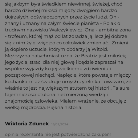
się jakbym była świadkiem niewinnej, świeżej, choć
bardzo dziwnej miłości między dwojgiem bardzo
dojrzałych, doświadczonych przez życie ludzi. On -
znany i uznany na całym świecie pianista - Polak o
trudnym nazwisku Walczykiewicz. Ona - ambitna żona
- trofeum, której mąż od lat zdradza ją, lecz jej dobrze
się z nim żyje, więc po co cokolwiek zmieniać... Zmieni
ją dopiero uczucie, którym obdarzy ją Witold.
Mężczyzna natychmiast uzna, że Beatriz jest miłością
jego życia, straci dla niej głowę i będzie zapraszał na
wspólne wyjazdy ku jej wielkiemu zdziwieniu i
początkowej niechęci. Napięcie, które powstaje między
kochankami aż świdruje umysł czytelnika i uważam, że
właśnie to jest największym atutem tej historii. Ta aura
tajemniczości otulona niezmierzoną wiedzą i
znajomością człowieka. Miałam wrażenie, że obcuję z
wielką mądrością. Piękna historia.
Wiktoria Zdunek
16/02/2024
opinia recenzenta nie jest potwierdzona zakupem