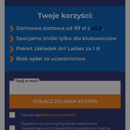
Twoje korzyści:
Darmowa dostawa od 99 zł z
Specjalne zniżki tylko dla klubowiczów
Pakiet zakładek Art Ladies za 1 zł
Brak opłat za uczestnictwo
Twój e-mail
DOŁĄCZ DO ZNAK EKSTRA
*
Akceptuję
politykę prywatności
*
Zgadzam się na otrzymywanie wiadomości
marketingowych (newsletter) na podany
e-mail
na