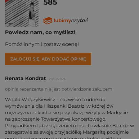
585
Powiedz nam, co myślisz!
Pomóż innym i zostaw ocenę!
ZALOGUJ SIĘ, ABY DODAĆ OPINIĘ
Renata Kondrat
29/01/2024
opinia recenzenta nie jest potwierdzona zakupem
Witold Walczykiewicz - nazwisko trudne do
wymówienia dla Hiszpanki Beatriz, w której ów
mężczyzna zakocha się przy okazji wizyty w Madrycie
na zaproszenie Towarzystwa koncertowego.
Przypadkiem lub zrządzeniem losu to właśnie Beatriz w
zastępstwie za swoją przyjaciółkę Margaritę podejmie
gościa i zabierze go po występie na kolację. Wtedy