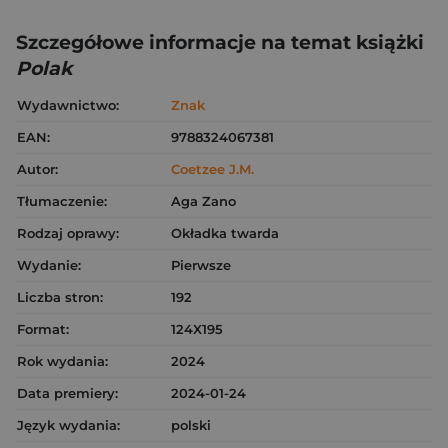
Szczegółowe informacje na temat książki
Polak
Wydawnictwo:
Znak
EAN:
9788324067381
Autor:
Coetzee J.M.
Tłumaczenie:
Aga Zano
Rodzaj oprawy:
Okładka twarda
Wydanie:
Pierwsze
Liczba stron:
192
Format:
124X195
Rok wydania:
2024
Data premiery:
2024-01-24
Język wydania:
polski