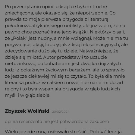
Po przeczytaniu opinii o książce byłam trochę
zniechęcona, ale okazało się, że niepotrzebnie. Co
prawda to moja pierwsza przygoda z literaturą
południowoafrykańskiego noblisty, ale już wiem, że na
pewno chcę poznać inne jego książki. Niektórzy pisali,
że ,,Polak" jest nudny, a mnie wciągnął. Może nie ma tu
porywającej akcji, fabuły jak z książek sensacyjnych, ale
zdecydowanie dużo się tu dzieje. Najważniejsze, że
dzieje się miłość. Autor przedstawił to uczucie
nietuzinkowo, bo bohaterami jest dwójka dojrzałych
ludzi z pokaźnym życiowym bagażem, ale to sprawiło,
że jeszcze ciekawiej mi się to czytało. To była dla mnie
literacka podróż w całkiem nowe, nieznane mi dotąd
rejony i to była wspaniała przygoda w głąb ludzkich
myśli i w głąb siebie.
Zbyszek Woliński
20/02/2024
opinia recenzenta nie jest potwierdzona zakupem
Wielu przede mną usiłowało streścić ,,Polaka" lecz ja