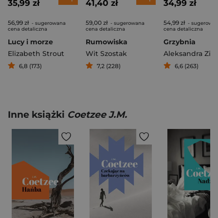
35,99 zł
41,40 zł
34,99 zł
56,99 zł
59,00 zł
54,99 zł
- sugerowana
- sugerowana
- sugerowa
cena detaliczna
cena detaliczna
cena detaliczna
Lucy i morze
Rumowiska
Grzybnia
Elizabeth Strout
Wit Szostak
6,8 (173)
7,2 (228)
6,6 (263)
Inne książki
Coetzee J.M.