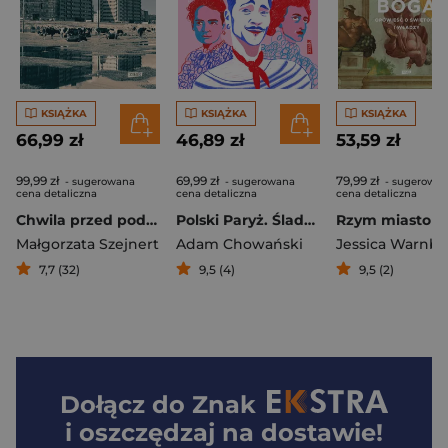
KSIĄŻKA
KSIĄŻKA
KSIĄŻKA
66,99 zł
46,89 zł
53,59 zł
99,99 zł
69,99 zł
79,99 zł
- sugerowana
- sugerowana
- sugerowa
cena detaliczna
cena detaliczna
cena detaliczna
Chwila przed podróżą. Reportaże z PRL
Polski Paryż. Śladem malarek, pisarzy, kreatorów stylu
Małgorzata Szejnert
Adam Chowański
Jessica Warnbe
7,7 (32)
9,5 (4)
9,5 (2)
Dołącz do
Znak
i oszczędzaj na dostawie!