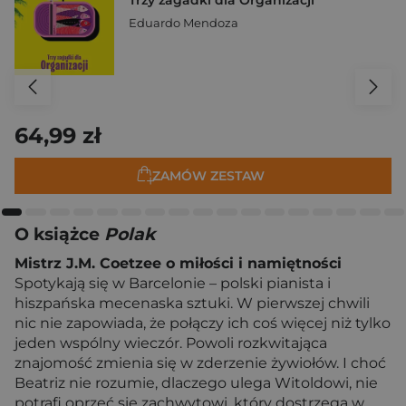
Trzy zagadki dla Organizacji
Eduardo Mendoza
64,99 zł
ZAMÓW ZESTAW
O książce
Polak
Mistrz J.M. Coetzee o miłości i namiętności
Spotykają się w Barcelonie – polski pianista i
hiszpańska mecenaska sztuki. W pierwszej chwili
nic nie zapowiada, że połączy ich coś więcej niż tylko
jeden wspólny wieczór. Powoli rozkwitająca
znajomość zmienia się w zderzenie żywiołów. I choć
Beatriz nie rozumie, dlaczego ulega Witoldowi, nie
potrafi oprzeć się zachwytowi, który dostrzega w