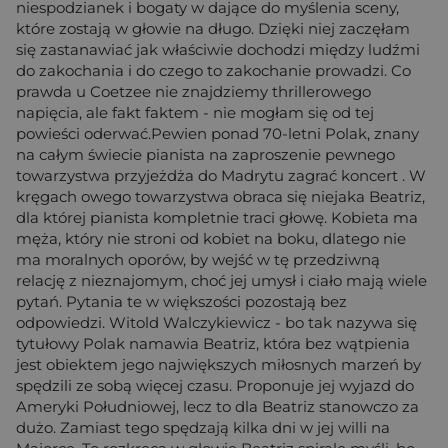
niespodzianek i bogaty w dające do myślenia sceny,
które zostają w głowie na długo. Dzięki niej zaczęłam
się zastanawiać jak właściwie dochodzi między ludźmi
do zakochania i do czego to zakochanie prowadzi. Co
prawda u Coetzee nie znajdziemy thrillerowego
napięcia, ale fakt faktem - nie mogłam się od tej
powieści oderwać.Pewien ponad 70-letni Polak, znany
na całym świecie pianista na zaproszenie pewnego
towarzystwa przyjeżdża do Madrytu zagrać koncert . W
kręgach owego towarzystwa obraca się niejaka Beatriz,
dla której pianista kompletnie traci głowę. Kobieta ma
męża, który nie stroni od kobiet na boku, dlatego nie
ma moralnych oporów, by wejść w tę przedziwną
relację z nieznajomym, choć jej umysł i ciało mają wiele
pytań. Pytania te w większości pozostają bez
odpowiedzi. Witold Walczykiewicz - bo tak nazywa się
tytułowy Polak namawia Beatriz, która bez wątpienia
jest obiektem jego największych miłosnych marzeń by
spędzili ze sobą więcej czasu. Proponuje jej wyjazd do
Ameryki Południowej, lecz to dla Beatriz stanowczo za
dużo. Zamiast tego spędzają kilka dni w jej willi na