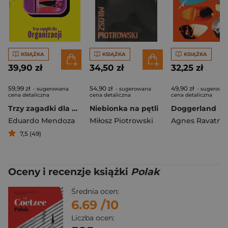
KSIĄŻKA
KSIĄŻKA
KSIĄŻKA
39,90 zł
34,50 zł
32,25 zł
59,99 zł
54,90 zł
49,90 zł
- sugerowana
- sugerowana
- sugerowa
cena detaliczna
cena detaliczna
cena detaliczna
Trzy zagadki dla Organizacji
Niebionka na pętli
Doggerland
Eduardo Mendoza
Miłosz Piotrowski
Agnes Ravatn
7,5 (49)
Oceny i recenzje książki
Polak
Średnia ocen:
6.69
/10
Liczba ocen: