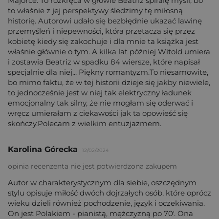
Majorce. To rozkręca w głowie Beatriz spiralę myśli, bo
to właśnie z jej perspektywy śledzimy tę miłosną
historię. Autorowi udało się bezbłędnie ukazać lawinę
przemyśleń i niepewności, która przetacza się przez
kobietę kiedy się zakochuje i dla mnie ta książka jest
właśnie głównie o tym. A kilka lat później Witold umiera
i zostawia Beatriz w spadku 84 wiersze, które napisał
specjalnie dla niej... Piękny romantyzm.To niesamowite,
bo mimo faktu, że w tej historii dzieje się jakby niewiele,
to jednocześnie jest w niej tak elektryczny ładunek
emocjonalny tak silny, że nie mogłam się oderwać i
wręcz umierałam z ciekawości jak ta opowieść się
skończy.Polecam z wielkim entuzjazmem.
Karolina Górecka
12/02/2024
opinia recenzenta nie jest potwierdzona zakupem
Autor w charakterystycznym dla siebie, oszczędnym
stylu opisuje miłość dwóch dojrzałych osób, które oprócz
wieku dzieli również pochodzenie, język i oczekiwania.
On jest Polakiem - pianistą, mężczyzną po 70'. Ona