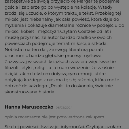
zastępstwie za swoją przyjaciółkę Margaritę podejmie
gościa i zabierze go po występie na kolację. Wtedy
zrodzi się uczucie, o którym traktuje tekst. Przebieg tej
miłości jest niebanalny jak cała powieść, która daje do
myślenia i pokazuje diametralne różnice w podejściu do
miłości kobiet i mężczyzn.Czytam Coetzee od lat i
muszę przyznać, że autor bardzo rzadko w swoich
powieściach podejmuje temat miłości, a szkoda.
Noblista ma ten dar, że swoją literaturą potrafi
uruchomić bardzo głębokie procesy myślowe.
Zazwyczaj w swoich książkach zawiera więc kwestie
filozofii, etyki , religii, a ja mam wrażenie, że właśnie
dzięki takim tekstom dotyczącym emocji, które
dotykają każdego z nas ma tę siłę rażenia, która może
dotrzeć do każdego. ,,Polak" to doskonała, świetnie
skonstruowana historia.
Hanna Maruszeczko
08/02/2024
opinia recenzenta nie jest potwierdzona zakupem
Siła tej powieści tkwi w jej intymności. Czytając czułam