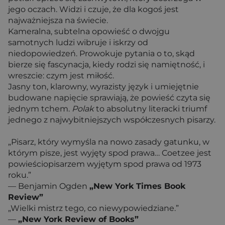
jego oczach. Widzi i czuje, że dla kogoś jest
najważniejsza na świecie.
Kameralna, subtelna opowieść o dwojgu
samotnych ludzi wibruje i iskrzy od
niedopowiedzeń. Prowokuje pytania o to, skąd
bierze się fascynacja, kiedy rodzi się namiętność, i
wreszcie: czym jest miłość.
Jasny ton, klarowny, wyrazisty język i umiejętnie
budowane napięcie sprawiają, że powieść czyta się
jednym tchem.
Polak
to absolutny literacki triumf
jednego z najwybitniejszych współczesnych pisarzy.
„Pisarz, który wymyśla na nowo zasady gatunku, w
którym pisze, jest wyjęty spod prawa… Coetzee jest
powieściopisarzem wyjętym spod prawa od 1973
roku.”
— Benjamin Ogden
„New York Times Book
Review”
„Wielki mistrz tego, co niewypowiedziane.”
—
„New York Review of Books”