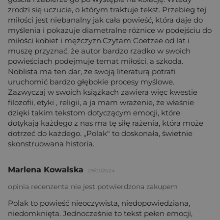
zrodzi się uczucie, o którym traktuje tekst. Przebieg tej
miłości jest niebanalny jak cała powieść, która daje do
myślenia i pokazuje diametralne różnice w podejściu do
miłości kobiet i mężczyzn.Czytam Coetzee od lat i
muszę przyznać, że autor bardzo rzadko w swoich
powieściach podejmuje temat miłości, a szkoda.
Noblista ma ten dar, że swoją literaturą potrafi
uruchomić bardzo głębokie procesy myślowe.
Zazwyczaj w swoich książkach zawiera więc kwestie
filozofii, etyki , religii, a ja mam wrażenie, że właśnie
dzięki takim tekstom dotyczącym emocji, które
dotykają każdego z nas ma tę siłę rażenia, która może
dotrzeć do każdego. ,,Polak" to doskonała, świetnie
skonstruowana historia.
Marlena Kowalska
29/01/2024
opinia recenzenta nie jest potwierdzona zakupem
Polak to powieść nieoczywista, niedopowiedziana,
niedomknięta. Jednocześnie to tekst pełen emocji,