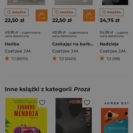
KSIĄŻKA
KSIĄŻKA
KSIĄŻKA
22,50 zł
22,50 zł
24,75 zł
49,99 zł
49,99 zł
54,99 zł
- sugerowana
- sugerowana
- sugerowa
cena detaliczna
cena detaliczna
cena detaliczna
Hańba
Czekając na barbarzyńców
Nadzieja
Coetzee J.M.
Coetzee J.M.
Coetzee J.M.
7,1 (8070)
7,3 (2420)
7,2 (199)
Inne książki z kategorii
Proza