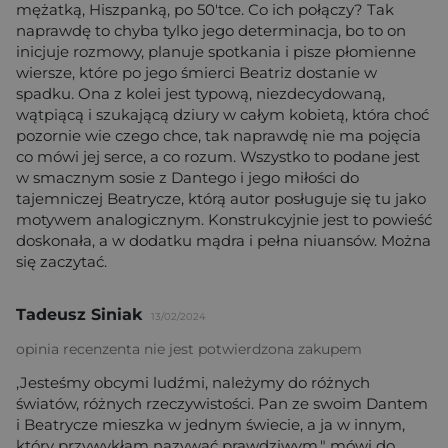
mężatką, Hiszpanką, po 50'tce. Co ich połączy? Tak
naprawdę to chyba tylko jego determinacja, bo to on
inicjuje rozmowy, planuje spotkania i pisze płomienne
wiersze, które po jego śmierci Beatriz dostanie w
spadku. Ona z kolei jest typową, niezdecydowaną,
wątpiącą i szukającą dziury w całym kobietą, która choć
pozornie wie czego chce, tak naprawdę nie ma pojęcia
co mówi jej serce, a co rozum. Wszystko to podane jest
w smacznym sosie z Dantego i jego miłości do
tajemniczej Beatrycze, którą autor posługuje się tu jako
motywem analogicznym. Konstrukcyjnie jest to powieść
doskonała, a w dodatku mądra i pełna niuansów. Można
się zaczytać.
Tadeusz Siniak
13/02/2024
opinia recenzenta nie jest potwierdzona zakupem
,Jesteśmy obcymi ludźmi, należymy do różnych
światów, różnych rzeczywistości. Pan ze swoim Dantem
i Beatrycze mieszka w jednym świecie, a ja w innym,
który przywykłam nazywać prawdziwym." mówi do