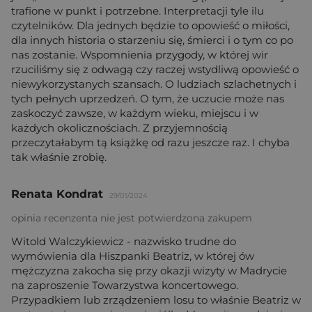
trafione w punkt i potrzebne. Interpretacji tyle ilu
czytelników. Dla jednych będzie to opowieść o miłości,
dla innych historia o starzeniu się, śmierci i o tym co po
nas zostanie. Wspomnienia przygody, w której wir
rzuciliśmy się z odwagą czy raczej wstydliwą opowieść o
niewykorzystanych szansach. O ludziach szlachetnych i
tych pełnych uprzedzeń. O tym, że uczucie może nas
zaskoczyć zawsze, w każdym wieku, miejscu i w
każdych okolicznościach. Z przyjemnością
przeczytałabym tą książkę od razu jeszcze raz. I chyba
tak właśnie zrobię.
Renata Kondrat
29/01/2024
opinia recenzenta nie jest potwierdzona zakupem
Witold Walczykiewicz - nazwisko trudne do
wymówienia dla Hiszpanki Beatriz, w której ów
mężczyzna zakocha się przy okazji wizyty w Madrycie
na zaproszenie Towarzystwa koncertowego.
Przypadkiem lub zrządzeniem losu to właśnie Beatriz w