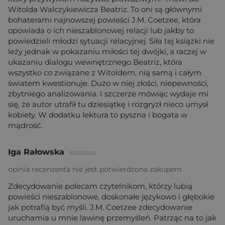
Witolda Walczykiewicza Beatriz. To oni są głównymi
bohaterami najnowszej powieści J.M. Coetzee, która
opowiada o ich nieszablonowej relacji lub jakby to
powiedzieli młodzi sytuacji relacyjnej. Siła tej książki nie
leży jednak w pokazaniu miłości tej dwójki, a raczej w
ukazaniu dialogu wewnętrznego Beatriz, która
wszystko co związane z Witoldem, nią samą i całym
światem kwestionuje. Dużo w niej złości, niepewności,
zbytniego analizowania. I szczerze mówiąc wydaje mi
się, że autor utrafił tu dziesiątkę i rozgryzł nieco umysł
kobiety. W dodatku lektura to pyszna i bogata w
mądrość.
Iga Rałowska
16/02/2024
opinia recenzenta nie jest potwierdzona zakupem
Zdecydowanie polecam czytelnikom, którzy lubią
powieści nieszablonowe, doskonałe językowo i głębokie
jak potrafią być myśli. J.M. Coetzee zdecydowanie
uruchamia u mnie lawinę przemyśleń. Patrząc na to jak