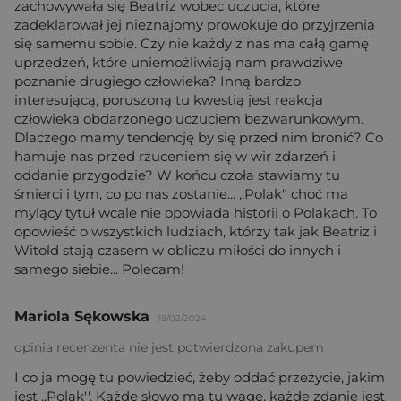
zachowywała się Beatriz wobec uczucia, które
zadeklarował jej nieznajomy prowokuje do przyjrzenia
się samemu sobie. Czy nie każdy z nas ma całą gamę
uprzedzeń, które uniemożliwiają nam prawdziwe
poznanie drugiego człowieka? Inną bardzo
interesującą, poruszoną tu kwestią jest reakcja
człowieka obdarzonego uczuciem bezwarunkowym.
Dlaczego mamy tendencję by się przed nim bronić? Co
hamuje nas przed rzuceniem się w wir zdarzeń i
oddanie przygodzie? W końcu czoła stawiamy tu
śmierci i tym, co po nas zostanie... ,,Polak" choć ma
mylący tytuł wcale nie opowiada historii o Polakach. To
opowieść o wszystkich ludziach, którzy tak jak Beatriz i
Witold stają czasem w obliczu miłości do innych i
samego siebie... Polecam!
Mariola Sękowska
19/02/2024
opinia recenzenta nie jest potwierdzona zakupem
I co ja mogę tu powiedzieć, żeby oddać przeżycie, jakim
jest ,,Polak''. Każde słowo ma tu wagę, każde zdanie jest