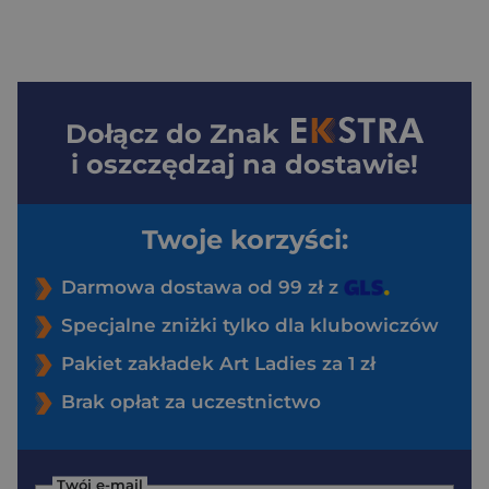
Dołącz do
Znak
i oszczędzaj na dostawie!
Twoje korzyści:
Darmowa dostawa od 99 zł z
Specjalne zniżki tylko dla klubowiczów
Pakiet zakładek Art Ladies za 1 zł
Brak opłat za uczestnictwo
Twój e-mail