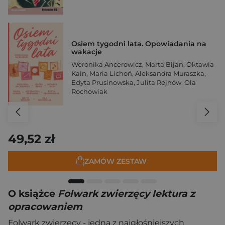
Osiem tygodni lata. Opowiadania na
wakacje
Weronika Ancerowicz
,
Marta Bijan
,
Oktawia
Kain
,
Maria Lichoń
,
Aleksandra Muraszka
,
Edyta Prusinowska
,
Julita Rejnów
,
Ola
Rochowiak
49,52 zł
ZAMÓW ZESTAW
O książce
Folwark zwierzęcy lektura z
opracowaniem
Folwark zwierzęcy - jedna z najgłośniejszych