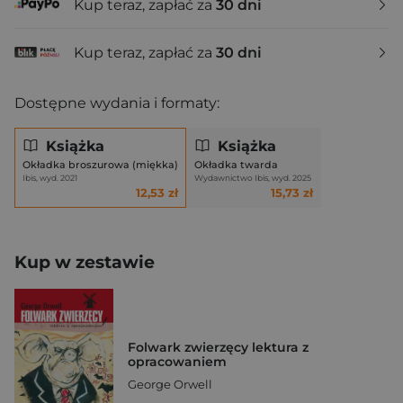
Kup teraz, zapłać za
30 dni
Kup teraz, zapłać za
30 dni
Dostępne wydania i formaty:
Książka
Książka
Okładka broszurowa (miękka)
Okładka twarda
Ibis, wyd. 2021
Wydawnictwo Ibis, wyd. 2025
12,53 zł
15,73 zł
Kup w zestawie
Folwark zwierzęcy lektura z
opracowaniem
George Orwell