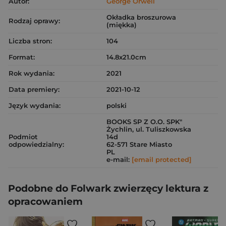
Autor:
George Orwell
Okładka broszurowa
Rodzaj oprawy:
(miękka)
Liczba stron:
104
Format:
14.8x21.0cm
Rok wydania:
2021
Data premiery:
2021-10-12
Język wydania:
polski
BOOKS SP Z O.O. SPK"
Żychlin, ul. Tuliszkowska
Podmiot
14d
odpowiedzialny:
62-571 Stare Miasto
PL
e-mail:
[email protected]
Podobne do Folwark zwierzęcy lektura z
opracowaniem