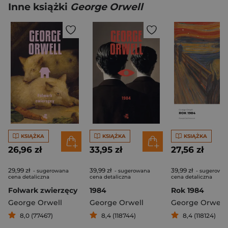
Inne książki
George Orwell
KSIĄŻKA
KSIĄŻKA
KSIĄŻKA
26,96 zł
33,95 zł
27,56 zł
29,99 zł
39,99 zł
39,99 zł
- sugerowana
- sugerowana
- sugerowa
cena detaliczna
cena detaliczna
cena detaliczna
Folwark zwierzęcy
1984
Rok 1984
George Orwell
George Orwell
George Orwell
8,0 (77467)
8,4 (118744)
8,4 (118124)