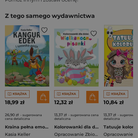
Z tego samego wydawnictwa
KSIĄŻKA
KSIĄŻKA
KSIĄŻKA
18,99 zł
12,32 zł
10,84 zł
26,90 zł
13,37 zł
13,37 zł
- sugerowana
- sugerowana cena
- sugerowan
cena detaliczna
detaliczna
detaliczna
Kraina pełna emocji. Kangur Edek i szewska pasja
Kolorowanki dla dzieci. Wielkanocne pisanki
Kasia Keller
Opracowanie Zbiorowe