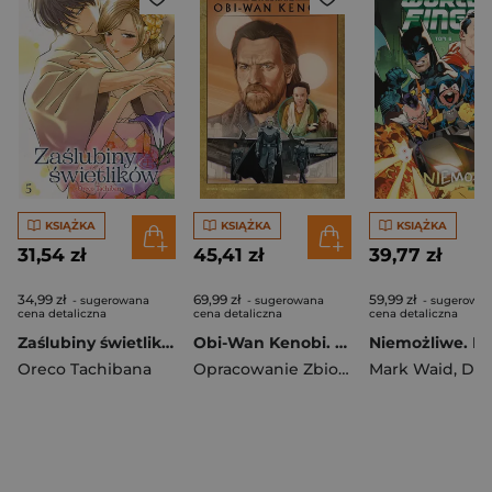
KSIĄŻKA
KSIĄŻKA
KSIĄŻKA
31,54 zł
45,41 zł
39,77 zł
34,99 zł
69,99 zł
59,99 zł
- sugerowana
- sugerowana
- sugerowa
cena detaliczna
cena detaliczna
cena detaliczna
Zaślubiny świetlików. Tom 5
Obi-Wan Kenobi. Star Wars
Oreco Tachibana
Opracowanie Zbiorowe
Mark Waid
,
Dan 