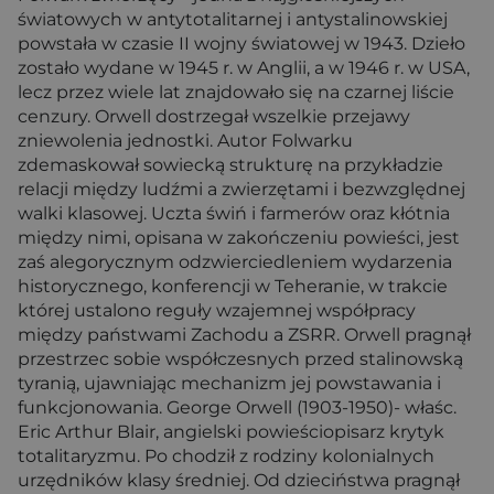
światowych w antytotalitarnej i antystalinowskiej
powstała w czasie II wojny światowej w 1943. Dzieło
zostało wydane w 1945 r. w Anglii, a w 1946 r. w USA,
lecz przez wiele lat znajdowało się na czarnej liście
cenzury. Orwell dostrzegał wszelkie przejawy
zniewolenia jednostki. Autor Folwarku
zdemaskował sowiecką strukturę na przykładzie
relacji między ludźmi a zwierzętami i bezwzględnej
walki klasowej. Uczta świń i farmerów oraz kłótnia
między nimi, opisana w zakończeniu powieści, jest
zaś alegorycznym odzwierciedleniem wydarzenia
historycznego, konferencji w Teheranie, w trakcie
której ustalono reguły wzajemnej współpracy
między państwami Zachodu a ZSRR. Orwell pragnął
przestrzec sobie współczesnych przed stalinowską
tyranią, ujawniając mechanizm jej powstawania i
funkcjonowania. George Orwell (1903-1950)- właśc.
Eric Arthur Blair, angielski powieściopisarz krytyk
totalitaryzmu. Po chodził z rodziny kolonialnych
urzędników klasy średniej. Od dzieciństwa pragnął