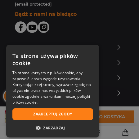
[email protected]
Bądź z nami na bieżąco
O Księgarni Znak
Ta strona używa plików
cookie
Zakupy u nas
Ta strona korzysta z plików cookie, aby
Nasza oferta
zapewnić lepszą wygodę użytkowania.
Korzystając z tej strony, wyrażasz zgodę na
używanie przez nas wszystkich plików
Nasi autorzy
cookie zgodnie z warunkami naszej polityki
plików cookie.
ZAAKCEPTUJ ZGODY
12,53 zł
DO KOSZYKA
ZARZĄDZAJ