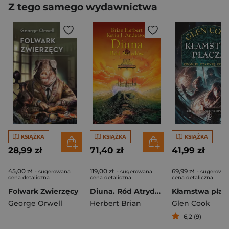
Z tego samego wydawnictwa
KSIĄŻKA
KSIĄŻKA
KSIĄŻKA
28,99 zł
71,40 zł
41,99 zł
45,00 zł
119,00 zł
69,99 zł
- sugerowana
- sugerowana
- sugerowa
cena detaliczna
cena detaliczna
cena detaliczna
Folwark Zwierzęcy
Diuna. Ród Atrydów
Kłamstwa płac
George Orwell
Herbert Brian
Glen Cook
6,2 (9)