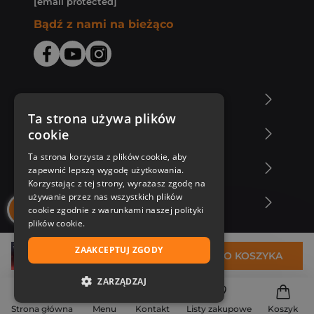
[email protected]
Bądź z nami na bieżąco
O Księgarni Znak
Ta strona używa plików
cookie
Zakupy u nas
Ta strona korzysta z plików cookie, aby
Nasza oferta
zapewnić lepszą wygodę użytkowania.
Korzystając z tej strony, wyrażasz zgodę na
używanie przez nas wszystkich plików
Nasi autorzy
cookie zgodnie z warunkami naszej polityki
plików cookie.
ZAAKCEPTUJ ZGODY
29,99 zł
DO KOSZYKA
ZARZĄDZAJ
NIEZBĘDNE
Strona główna
Menu
Kontakt
Listy zakupowe
Koszyk