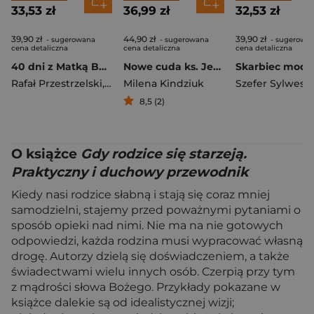
33,53 zł
36,99 zł
32,53 zł
39,90 zł
44,90 zł
39,90 zł
- sugerowana
- sugerowana
- sugerowa
cena detaliczna
cena detaliczna
cena detaliczna
40 dni z Matką Bożą Gietrzwałdzką
Nowe cuda ks. Jerzego Popiełuszki
Rafał Przestrzelski
,
Bogumił Wykowski
Milena Kindziuk
Szefer Sylwest
8,5 (2)
O książce
Gdy rodzice się starzeją.
Praktyczny i duchowy przewodnik
Kiedy nasi rodzice słabną i stają się coraz mniej
samodzielni, stajemy przed poważnymi pytaniami o
sposób opieki nad nimi. Nie ma na nie gotowych
odpowiedzi, każda rodzina musi wypracować własną
drogę. Autorzy dzielą się doświadczeniem, a także
świadectwami wielu innych osób. Czerpią przy tym
z mądrości słowa Bożego. Przykłady pokazane w
książce dalekie są od idealistycznej wizji;