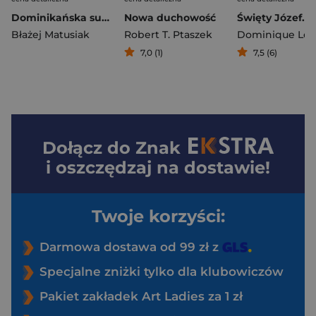
Dominikańska summa muzyki. Traktat De musica Hieronima z Moraw
Nowa duchowość
Błażej Matusiak
Robert T. Ptaszek
7,0 (1)
7,5 (6)
Dołącz do
Znak
i oszczędzaj na dostawie!
Twoje korzyści:
Darmowa dostawa od 99 zł z
Specjalne zniżki tylko dla klubowiczów
Pakiet zakładek Art Ladies za 1 zł