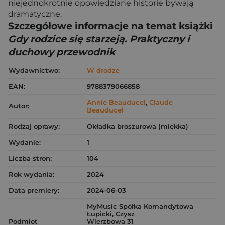
niejednokrotnie opowiedziane historie bywają
dramatyczne.
Szczegółowe informacje na temat książki
Gdy rodzice się starzeją. Praktyczny i
duchowy przewodnik
Wydawnictwo:
W drodze
EAN:
9788379066858
Annie Beauducel
,
Claude
Autor:
Beauducel
Rodzaj oprawy:
Okładka broszurowa (miękka)
Wydanie:
1
Liczba stron:
104
Rok wydania:
2024
Data premiery:
2024-06-03
MyMusic Spółka Komandytowa
Łupicki, Czysz
Podmiot
Wierzbowa 31