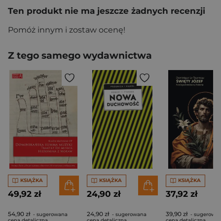
Ten produkt nie ma jeszcze żadnych recenzji
Pomóż innym i zostaw ocenę!
Z tego samego wydawnictwa
KSIĄŻKA
KSIĄŻKA
KSIĄŻKA
49,92 zł
24,90 zł
37,92 zł
54,90 zł
24,90 zł
39,90 zł
- sugerowana
- sugerowana
- sugerowa
cena detaliczna
cena detaliczna
cena detaliczna