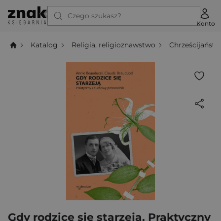
Czego szukasz?
Konto
Katalog
Religia, religioznawstwo
Chrześcijańst
Gdy rodzice się starzeją. Praktyczny