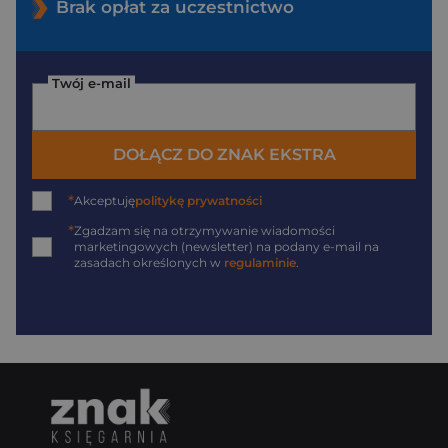
Brak opłat za uczestnictwo
Twój e-mail
DOŁĄCZ DO ZNAK EKSTRA
*
Akceptuję
politykę prywatności
*
Zgadzam się na otrzymywanie wiadomości
marketingowych (newsletter) na podany
e-mail
na
zasadach określonych w
regulaminie
.