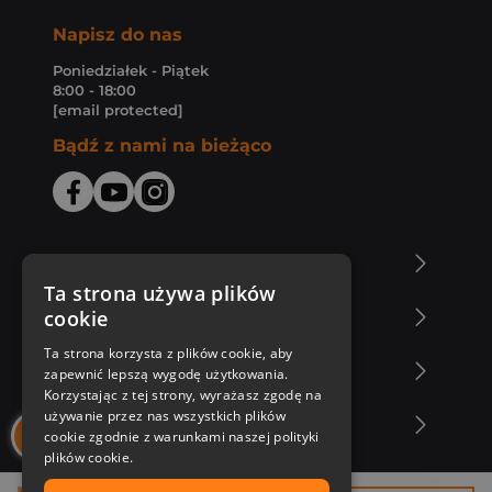
Napisz do nas
Poniedziałek - Piątek
8:00 - 18:00
[email protected]
Bądź z nami na bieżąco
O Księgarni Znak
Ta strona używa plików
cookie
Zakupy u nas
Ta strona korzysta z plików cookie, aby
Nasza oferta
zapewnić lepszą wygodę użytkowania.
Korzystając z tej strony, wyrażasz zgodę na
używanie przez nas wszystkich plików
Nasi autorzy
cookie zgodnie z warunkami naszej polityki
plików cookie.