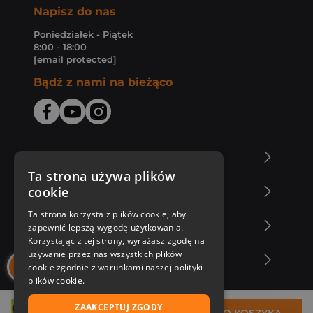
Napisz do nas
Poniedziałek - Piątek
8:00 - 18:00
[email protected]
Bądź z nami na bieżąco
O Księgarni Znak
Ta strona używa plików
cookie
Zakupy u nas
Ta strona korzysta z plików cookie, aby
Nasza oferta
zapewnić lepszą wygodę użytkowania.
Korzystając z tej strony, wyrażasz zgodę na
używanie przez nas wszystkich plików
Nasi autorzy
cookie zgodnie z warunkami naszej polityki
plików cookie.
ZAAKCEPTUJ ZGODY
32,45 zł