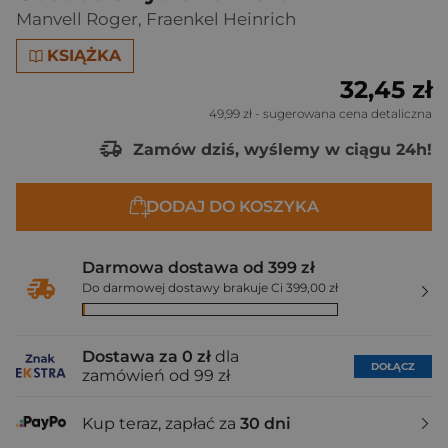
Manvell Roger
,
Fraenkel Heinrich
KSIĄŻKA
32,45 zł
49,99 zł
- sugerowana cena detaliczna
Zamów dziś, wyślemy w ciągu 24h!
DODAJ DO KOSZYKA
Darmowa dostawa od 399 zł
Do darmowej dostawy brakuje Ci 399,00 zł
Dostawa za 0 zł
dla
DOŁĄCZ
zamówień od 99 zł
Kup teraz, zapłać za
30 dni