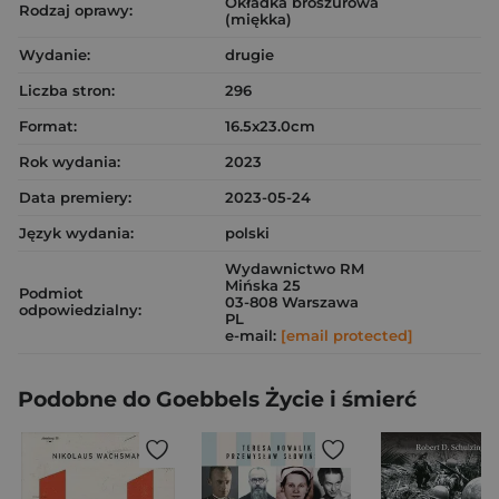
Okładka broszurowa
Rodzaj oprawy:
(miękka)
Wydanie:
drugie
Liczba stron:
296
Format:
16.5x23.0cm
Rok wydania:
2023
Data premiery:
2023-05-24
Język wydania:
polski
Wydawnictwo RM
Mińska 25
Podmiot
03-808 Warszawa
odpowiedzialny:
PL
e-mail:
[email protected]
Podobne do Goebbels Życie i śmierć