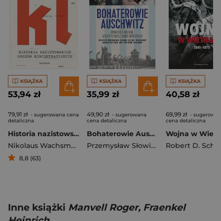
KSIĄŻKA
KSIĄŻKA
KSIĄŻKA
53,94 zł
35,99 zł
40,58 zł
79,91 zł
49,90 zł
69,99 zł
- sugerowana cena
- sugerowana
- sugerowa
detaliczna
cena detaliczna
cena detaliczna
Historia nazistowskich obozów koncentracyjnych
Bohaterowie Auschwitz
Nikolaus Wachsmann
Przemysław Słowiński
,
Teresa Kowali
8,8 (63)
Inne książki
Manvell Roger, Fraenkel
Heinrich