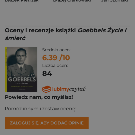
Leszek Pietrzak
Błażej Ciarkowski
Jan Szumski
Oceny i recenzje książki
Goebbels Życie i
śmierć
Średnia ocen:
6.39
/10
Liczba ocen:
84
Powiedz nam, co myślisz!
Pomóż innym i zostaw ocenę!
ZALOGUJ SIĘ, ABY DODAĆ OPINIĘ