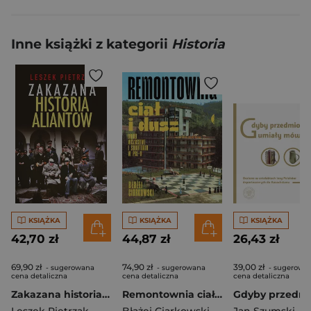
Inne książki z kategorii
Historia
KSIĄŻKA
KSIĄŻKA
KSIĄŻKA
42,70 zł
44,87 zł
26,43 zł
69,90 zł
74,90 zł
39,00 zł
- sugerowana
- sugerowana
- sugerowa
cena detaliczna
cena detaliczna
cena detaliczna
Zakazana historia aliantów
Remontownia ciał i dusz. Domy wczasowe i sanatoria w PRL-u