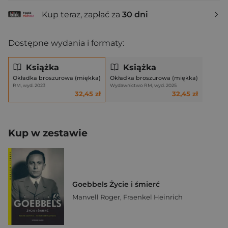
Kup teraz, zapłać za
30 dni
Dostępne wydania i formaty:
Książka
Książka
Okładka broszurowa (miękka)
Okładka broszurowa (miękka)
RM, wyd. 2023
Wydawnictwo RM, wyd. 2025
32,45 zł
32,45 zł
Kup w zestawie
Goebbels Życie i śmierć
Manvell Roger
,
Fraenkel Heinrich