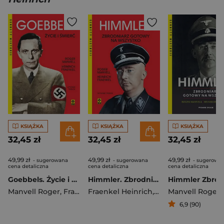
KSIĄŻKA
KSIĄŻKA
KSIĄŻKA
32,45 zł
32,45 zł
32,45 zł
49,99 zł
49,99 zł
49,99 zł
- sugerowana
- sugerowana
- sugerowa
cena detaliczna
cena detaliczna
cena detaliczna
Goebbels. Życie i śmierć wyd. 2025
Himmler. Zbrodniarz gotowy na wszystko wyd. 2025
Manvell Roger
,
Fraenkel Heinrich
Fraenkel Heinrich
,
Manvell Roger
Manvell Roger
,
6,9 (90)