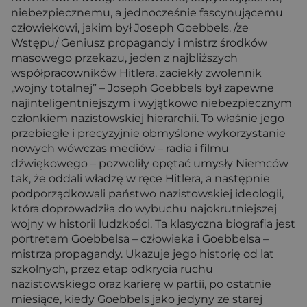
niebezpiecznemu, a jednocześnie fascynującemu
człowiekowi, jakim był Joseph Goebbels. /ze
Wstępu/ Geniusz propagandy i mistrz środków
masowego przekazu, jeden z najbliższych
współpracowników Hitlera, zaciekły zwolennik
„wojny totalnej” – Joseph Goebbels był zapewne
najinteligentniejszym i wyjątkowo niebezpiecznym
członkiem nazistowskiej hierarchii. To właśnie jego
przebiegłe i precyzyjnie obmyślone wykorzystanie
nowych wówczas mediów – radia i filmu
dźwiękowego – pozwoliły opętać umysły Niemców
tak, że oddali władzę w ręce Hitlera, a następnie
podporządkowali państwo nazistowskiej ideologii,
która doprowadziła do wybuchu najokrutniejszej
wojny w historii ludzkości. Ta klasyczna biografia jest
portretem Goebbelsa – człowieka i Goebbelsa –
mistrza propagandy. Ukazuje jego historię od lat
szkolnych, przez etap odkrycia ruchu
nazistowskiego oraz karierę w partii, po ostatnie
miesiące, kiedy Goebbels jako jedyny ze starej