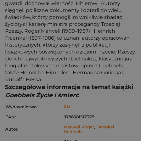
gwardii dochował wierności Hitlerowi. Autorzy
sięgnęli po liczne dokumenty i dotarli do wielu
świadków, którzy pomogli im wnikliwie zbadać
życiorys i karierę ministra propagandy Trzeciej
Rzeszy. Roger Manvell (1909–1987) i Heinrich
Fraenkel (1897–1986) to uznani autorzy opracowań
historycznych, którzy zasłynęli z publikacji
książkowych poświęconych dziejom Trzeciej Rzeszy.
Do ich najwybitniejszych dzieł należą klasyczne już
biografie czołowych nazistów: oprócz Goebbelsa,
także Heinricha Himmlera, Hermanna Göringa i
Rudolfa Hessa.
Szczegółowe informacje na temat książki
Goebbels Życie i śmierć
Wydawnictwo:
RM
EAN:
9788381517379
Manvell Roger
,
Fraenkel
Autor:
Heinrich