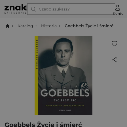
Czego szukasz?
Konto
Katalog
Historia
Goebbels Życie i śmierć
Goebbels Życie i śmierć