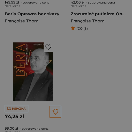
149,99 zł
42,00 zł
- sugerowana cena
- sugerowana cena
detaliczna
detaliczna
Beria Oprawca bez skazy
Zrozumieć putinizm Obsesja potęgi
Françoise Thom
Françoise Thom
7,0 (3)
KSIĄŻKA
74,25 zł
99,00 zł
- sugerowana cena