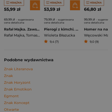
KSIĄŻKA
KSIĄŻKA
KSIĄŻKA
55,99 zł
53,59 zł
66,80 zł
69,99 zł
79,99 zł
99,99 zł
- sugerowana
- sugerowana
- sugerowa
cena detaliczna
cena detaliczna
cena detaliczna
Rafał Majka. Zawsze z przodu. Rozmawia Tomasz Kalemba - książka z autografem
Pierogi z kimchi. Moje ulubione azjatyckie przepisy
Rafał Majka
,
Tomasz Kalemba
Wioleta Błazucka
Węcowski Mar
9,4 (7)
9,0 (9)
Podobne wydawnictwa
Znak Literanova
Znak
Znak Horyzont
Znak Emotikon
Egmont
Znak Koncept
Otwarte