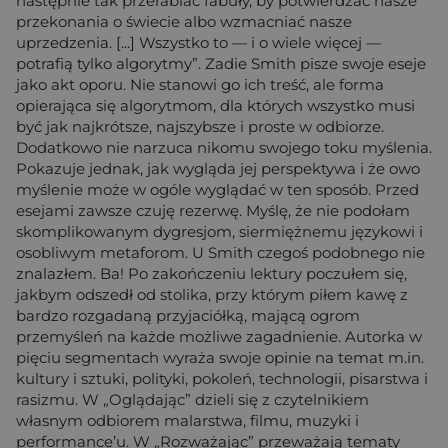
następnie tak przerabiać fabuły, by potwierdzać nasze
przekonania o świecie albo wzmacniać nasze
uprzedzenia. [...] Wszystko to — i o wiele więcej —
potrafią tylko algorytmy”. Zadie Smith pisze swoje eseje
jako akt oporu. Nie stanowi go ich treść, ale forma
opierająca się algorytmom, dla których wszystko musi
być jak najkrótsze, najszybsze i proste w odbiorze.
Dodatkowo nie narzuca nikomu swojego toku myślenia.
Pokazuje jednak, jak wygląda jej perspektywa i że owo
myślenie może w ogóle wyglądać w ten sposób. Przed
esejami zawsze czuję rezerwę. Myślę, że nie podołam
skomplikowanym dygresjom, siermiężnemu językowi i
osobliwym metaforom. U Smith czegoś podobnego nie
znalazłem. Ba! Po zakończeniu lektury poczułem się,
jakbym odszedł od stolika, przy którym piłem kawę z
bardzo rozgadaną przyjaciółką, mającą ogrom
przemyśleń na każde możliwe zagadnienie. Autorka w
pięciu segmentach wyraża swoje opinie na temat m.in.
kultury i sztuki, polityki, pokoleń, technologii, pisarstwa i
rasizmu. W „Oglądając” dzieli się z czytelnikiem
własnym odbiorem malarstwa, filmu, muzyki i
performance’u. W „Rozważając” przeważają tematy