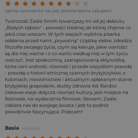
Twoja ocena: Beznadziejna 1/10"
Twoja ocena: Bardzo słaba 2/10"
Twoja ocena: Słaba 3/10"
Twoja ocena: Może być 4/10"
Twoja ocena: Przeciętna 5/10"
Twoja ocena: Dobra 6/10"
Twoja ocena: Bardzo dobra 7/10"
Twoja ocena: Rewelacyjna 8/10
Twoja ocena: Wybitna 9/10
Twoja ocena: Arcydzieło
opinia recenzenta nie jest potwierdzona zakupem
Twórczość Zadie Smith towarzyszy mi od jej debiutu
,,Białych zębów" - powieści totalnej do której chętnie co
jakiś czas wracam. W tych esejach wybitna pisarka
odsłania przed nami ,,prywatną" cząstkę siebie, zdradza
filozofie swojego życia, czym się kieruje, jakie wartości
są dla niej ważne i o co warto według niej w tym życiu
walczyć. Jest społecznicą, zaangażowaną aktywistką,
która ceni wolność, równość i przede wszystkim prawdę
- prawdę o historii etnicznej czarnych brytyjczyków, o
koloniach, niewolnictwie i aktualnym opłakanym stanie
brytyjskiej gospodarki, służby zdrowia itd. Bardzo
ciekawe eseje dotycza również kultury, jest miejsce na
festiwale, na wydarzenia filmowe. Słowem, Zadie
zabiera nas do swojego świata i jest to podróż
prawdziwie fascynująca. Polecam!
Basia
14/04/2026