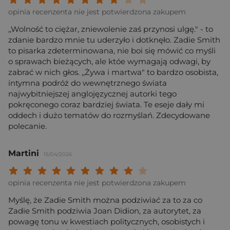
opinia recenzenta nie jest potwierdzona zakupem
,,Wolność to ciężar, zniewolenie zaś przynosi ulgę." - to
zdanie bardzo mnie tu uderzyło i dotknęło. Zadie Smith
to pisarka zdeterminowana, nie boi się mówić co myśli
o sprawach bieżących, ale któe wymagają odwagi, by
zabrać w nich głos. ,,Żywa i martwa" to bardzo osobista,
intymna podróż do wewnętrznego świata
najwybitniejszej anglojęzycznej autorki tego
pokręconego coraz bardziej świata. Te eseje dały mi
oddech i dużo tematów do rozmyślań. Zdecydowane
polecanie.
Martini
15/04/2026
Twoja ocena: Beznadziejna 1/10"
Twoja ocena: Bardzo słaba 2/10"
Twoja ocena: Słaba 3/10"
Twoja ocena: Może być 4/10"
Twoja ocena: Przeciętna 5/10"
Twoja ocena: Dobra 6/10"
Twoja ocena: Bardzo dobra 7/10"
Twoja ocena: Rewelacyjna 8/10
Twoja ocena: Wybitna 9/10
Twoja ocena: Arcydzieło
opinia recenzenta nie jest potwierdzona zakupem
Myślę, że Zadie Smith można podziwiać za to za co
Zadie Smith podziwia Joan Didion, za autorytet, za
powagę tonu w kwestiach politycznych, osobistych i