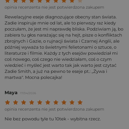
Twoja ocena: Beznadziejna 1/10"
Twoja ocena: Bardzo słaba 2/10"
Twoja ocena: Słaba 3/10"
Twoja ocena: Może być 4/10"
Twoja ocena: Przeciętna 5/10"
Twoja ocena: Dobra 6/10"
Twoja ocena: Bardzo dobra 7/10"
Twoja ocena: Rewelacyjna 8/10
Twoja ocena: Wybitna 9/10
Twoja ocena: Arcydzieło
opinia recenzenta nie jest potwierdzona zakupem
Rewelacyjne eseje diagnozujące obecny stan świata.
Zadie inspiruje mnie od lat, ale to pierwszy raz kiedy
poczułam, że jest mi naprawdę bliska. Podziwiam ją, bo
zabiera tu głos narażając się na hejt, pisze o konfliktach
zbrojnych i Gazie, o rujnacji świata i Czarnej Anglii, ale
później wyważa to świetnymi felietonami o sztuce, o
literaturze i filmie. Każdy z tych esejów powiedział mi
coś nowego, coś czego nie wiedziałam, coś o czym
wiedzieć i myśleć jest warto tak jak warto jest czytać
Zadie Smith, a już na pewno te eseje pt.: ,,Żywa i
martwa". Mocna polecajka!
Maya
17/04/2026
Twoja ocena: Beznadziejna 1/10"
Twoja ocena: Bardzo słaba 2/10"
Twoja ocena: Słaba 3/10"
Twoja ocena: Może być 4/10"
Twoja ocena: Przeciętna 5/10"
Twoja ocena: Dobra 6/10"
Twoja ocena: Bardzo dobra 7/10"
Twoja ocena: Rewelacyjna 8/10
Twoja ocena: Wybitna 9/10
Twoja ocena: Arcydzieło
opinia recenzenta nie jest potwierdzona zakupem
Nie bez powodu tyle tu 10tek - wybitna rzecz.