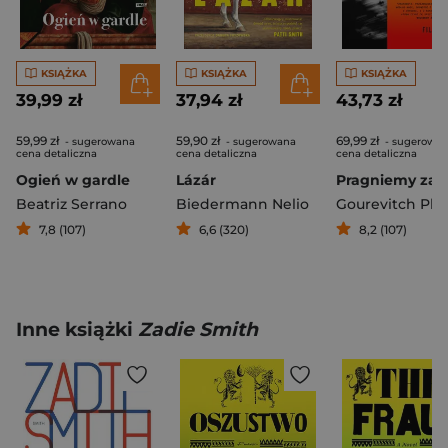
KSIĄŻKA
KSIĄŻKA
KSIĄŻKA
39,99 zł
37,94 zł
43,73 zł
59,99 zł
59,90 zł
69,99 zł
- sugerowana
- sugerowana
- sugerowa
cena detaliczna
cena detaliczna
cena detaliczna
Ogień w gardle
Lázár
Beatriz Serrano
Biedermann Nelio
Gourevitch Phil
7,8 (107)
6,6 (320)
8,2 (107)
Inne książki
Zadie Smith