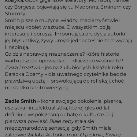
klasyką. Obok gigantów literatury: Morrison, Mantel
czy Borgesa, pojawiają się tu Madonna, Eminem czy
Stormzy.
Smith pisze o muzyce, władzy, macierzyństwie i
miejscu kobiet w sztuce. O wszystkim, co ją
interesuje i porusza. Imponująca erudycja autorki i
jej błyskotliwy, żywy umysł jednocześnie zachwycają
i inspirują.
Co dziś naprawdę ma znaczenie? Które historie
warto jeszcze opowiadać – i dlaczego właśnie te?
Żywa i martwa
– jedna z ulubionych książek roku
Baracka Obamy – dla uważnego czytelnika będzie
prawdziwą ucztą – prowokującą do refleksji, choć
nierzadko kontrowersyjną.
Zadie Smith
– ikona swojego pokolenia, pisarka,
eseistka i intelektualistka, której głos od lat
definiuje współczesną debatę o kulturze. Jej
pierwsza powieść
Białe zęby
stała się
międzynarodową sensacją, gdy Smith miała
zaledwie 24 lata. Autorka m.in.
O pięknie
,
Swing