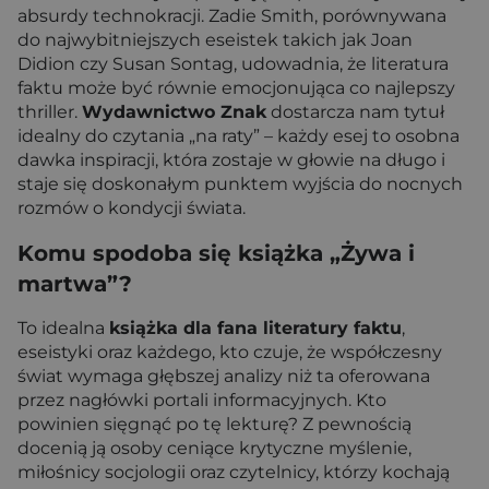
absurdy technokracji. Zadie Smith, porównywana
do najwybitniejszych eseistek takich jak Joan
Didion czy Susan Sontag, udowadnia, że literatura
faktu może być równie emocjonująca co najlepszy
thriller.
Wydawnictwo Znak
dostarcza nam tytuł
idealny do czytania „na raty” – każdy esej to osobna
dawka inspiracji, która zostaje w głowie na długo i
staje się doskonałym punktem wyjścia do nocnych
rozmów o kondycji świata.
Komu spodoba się książka „Żywa i
martwa”?
To idealna
książka dla fana literatury faktu
,
eseistyki oraz każdego, kto czuje, że współczesny
świat wymaga głębszej analizy niż ta oferowana
przez nagłówki portali informacyjnych. Kto
powinien sięgnąć po tę lekturę? Z pewnością
docenią ją osoby ceniące krytyczne myślenie,
miłośnicy socjologii oraz czytelnicy, którzy kochają