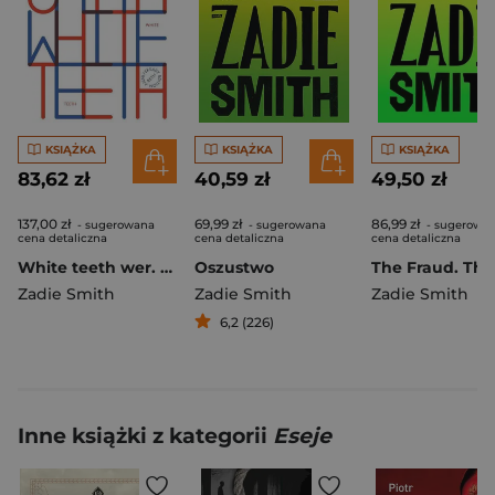
KSIĄŻKA
KSIĄŻKA
KSIĄŻKA
83,62 zł
40,59 zł
49,50 zł
137,00 zł
69,99 zł
86,99 zł
- sugerowana
- sugerowana
- sugerowa
cena detaliczna
cena detaliczna
cena detaliczna
White teeth wer. angielska
Oszustwo
Zadie Smith
Zadie Smith
Zadie Smith
6,2 (226)
Inne książki z kategorii
Eseje