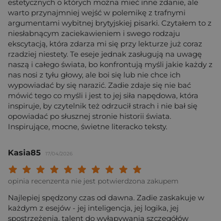
estetycznych o których można mieć inne zdanie, ale
warto przynajmniej wejść w polemikę z trafnymi
argumentami wybitnej brytyjskiej pisarki. Czytałem to z
niesłabnącym zaciekawieniem i swego rodzaju
ekscytacją, która zdarza mi się przy lekturze już coraz
rzadziej niestety. Te eseje jednak zasługują na uwagę
naszą i całego świata, bo konfrontują myśli jakie każdy z
nas nosi z tyłu głowy, ale boi się lub nie chce ich
wypowiadać by się narazić. Zadie zdaje się nie bać
mówić tego co myśli i jest to jej siła napędowa, która
inspiruje, by czytelnik też odrzucił strach i nie bał się
opowiadać po słusznej stronie historii świata.
Inspirujące, mocne, świetne literacko teksty.
Kasia85
17/04/2026
Twoja ocena: Beznadziejna 1/10"
Twoja ocena: Bardzo słaba 2/10"
Twoja ocena: Słaba 3/10"
Twoja ocena: Może być 4/10"
Twoja ocena: Przeciętna 5/10"
Twoja ocena: Dobra 6/10"
Twoja ocena: Bardzo dobra 7/10"
Twoja ocena: Rewelacyjna 8/10
Twoja ocena: Wybitna 9/10
Twoja ocena: Arcydzieło
opinia recenzenta nie jest potwierdzona zakupem
Najlepiej spędzony czas od dawna. Zadie zaskakuje w
każdym z esejów - jej inteligencja, jej logika, jej
spostrzeżenia, talent do wyłapywania szczegółów