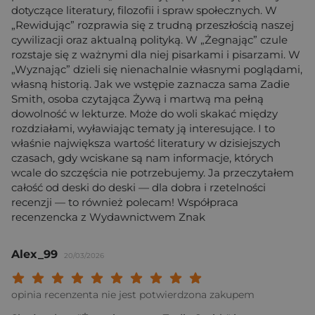
dotyczące literatury, filozofii i spraw społecznych. W
„Rewidując” rozprawia się z trudną przeszłością naszej
cywilizacji oraz aktualną polityką. W „Żegnając” czule
rozstaje się z ważnymi dla niej pisarkami i pisarzami. W
„Wyznając” dzieli się nienachalnie własnymi poglądami,
własną historią. Jak we wstępie zaznacza sama Zadie
Smith, osoba czytająca Żywą i martwą ma pełną
dowolność w lekturze. Może do woli skakać między
rozdziałami, wyławiając tematy ją interesujące. I to
właśnie największa wartość literatury w dzisiejszych
czasach, gdy wciskane są nam informacje, których
wcale do szczęścia nie potrzebujemy. Ja przeczytałem
całość od deski do deski — dla dobra i rzetelności
recenzji — to również polecam! Współpraca
recenzencka z Wydawnictwem Znak
Alex_99
20/03/2026
Twoja ocena: Beznadziejna 1/10"
Twoja ocena: Bardzo słaba 2/10"
Twoja ocena: Słaba 3/10"
Twoja ocena: Może być 4/10"
Twoja ocena: Przeciętna 5/10"
Twoja ocena: Dobra 6/10"
Twoja ocena: Bardzo dobra 7/10"
Twoja ocena: Rewelacyjna 8/10
Twoja ocena: Wybitna 9/10
Twoja ocena: Arcydzieło
opinia recenzenta nie jest potwierdzona zakupem