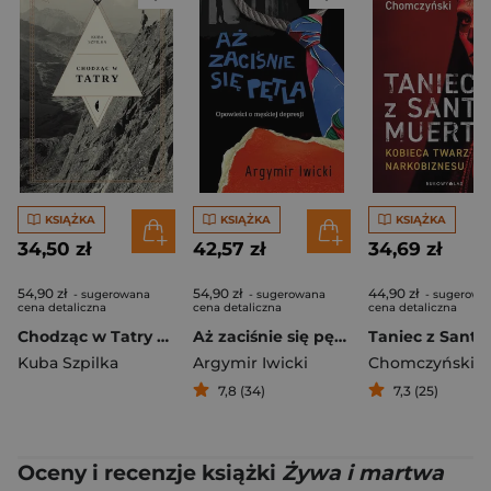
KSIĄŻKA
KSIĄŻKA
KSIĄŻKA
34,50 zł
42,57 zł
34,69 zł
54,90 zł
54,90 zł
44,90 zł
- sugerowana
- sugerowana
- sugerowa
cena detaliczna
cena detaliczna
cena detaliczna
Chodząc w Tatry wyd. 2
Aż zaciśnie się pętla. Opowieści o męskiej depresji
Kuba Szpilka
Argymir Iwicki
Chomczyński Pi
7,8 (34)
7,3 (25)
Oceny i recenzje książki
Żywa i martwa