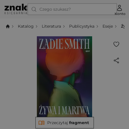
Czego szukasz?
Konto
Katalog
Literatura
Publicystyka
Eseje
Żyw
Przeczytaj
fragment