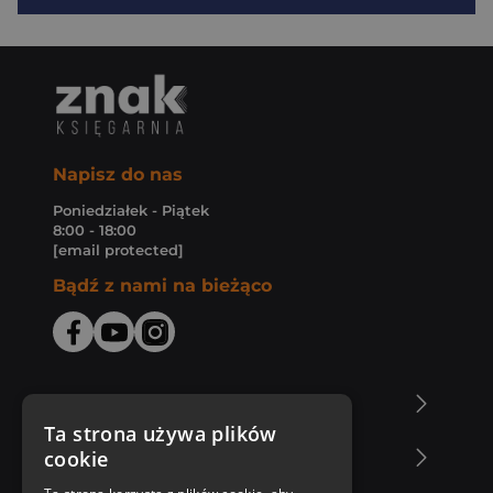
Napisz do nas
Poniedziałek - Piątek
8:00 - 18:00
[email protected]
Bądź z nami na bieżąco
O Księgarni Znak
Ta strona używa plików
cookie
Zakupy u nas