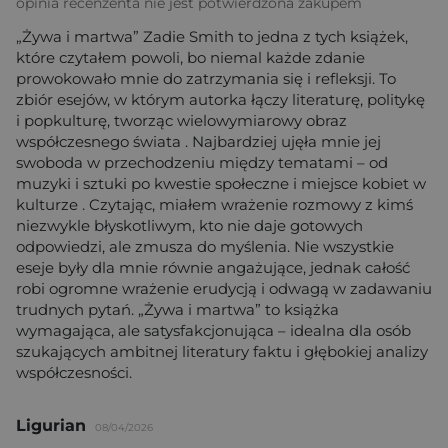
opinia recenzenta nie jest potwierdzona zakupem
„Żywa i martwa” Zadie Smith to jedna z tych książek,
które czytałem powoli, bo niemal każde zdanie
prowokowało mnie do zatrzymania się i refleksji. To
zbiór esejów, w którym autorka łączy literaturę, politykę
i popkulturę, tworząc wielowymiarowy obraz
współczesnego świata . Najbardziej ujęła mnie jej
swoboda w przechodzeniu między tematami – od
muzyki i sztuki po kwestie społeczne i miejsce kobiet w
kulturze . Czytając, miałem wrażenie rozmowy z kimś
niezwykle błyskotliwym, kto nie daje gotowych
odpowiedzi, ale zmusza do myślenia. Nie wszystkie
eseje były dla mnie równie angażujące, jednak całość
robi ogromne wrażenie erudycją i odwagą w zadawaniu
trudnych pytań. „Żywa i martwa” to książka
wymagająca, ale satysfakcjonująca – idealna dla osób
szukających ambitnej literatury faktu i głębokiej analizy
współczesności.
Ligurian
08/04/2026