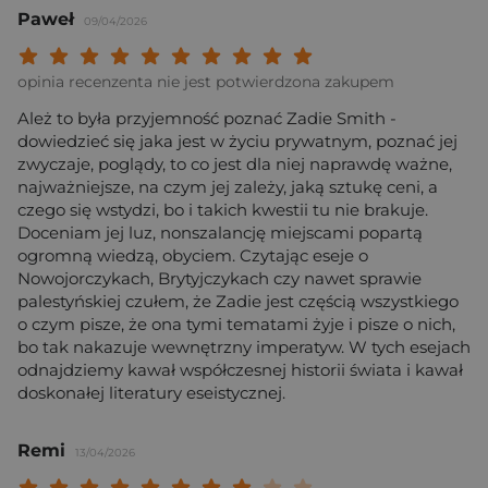
Paweł
09/04/2026
Twoja ocena: Beznadziejna 1/10"
Twoja ocena: Bardzo słaba 2/10"
Twoja ocena: Słaba 3/10"
Twoja ocena: Może być 4/10"
Twoja ocena: Przeciętna 5/10"
Twoja ocena: Dobra 6/10"
Twoja ocena: Bardzo dobra 7/10"
Twoja ocena: Rewelacyjna 8/10
Twoja ocena: Wybitna 9/10
Twoja ocena: Arcydzieło
opinia recenzenta nie jest potwierdzona zakupem
Ależ to była przyjemność poznać Zadie Smith -
dowiedzieć się jaka jest w życiu prywatnym, poznać jej
zwyczaje, poglądy, to co jest dla niej naprawdę ważne,
najważniejsze, na czym jej zależy, jaką sztukę ceni, a
czego się wstydzi, bo i takich kwestii tu nie brakuje.
Doceniam jej luz, nonszalancję miejscami popartą
ogromną wiedzą, obyciem. Czytając eseje o
Nowojorczykach, Brytyjczykach czy nawet sprawie
palestyńskiej czułem, że Zadie jest częścią wszystkiego
o czym pisze, że ona tymi tematami żyje i pisze o nich,
bo tak nakazuje wewnętrzny imperatyw. W tych esejach
odnajdziemy kawał współczesnej historii świata i kawał
doskonałej literatury eseistycznej.
Remi
13/04/2026
Twoja ocena: Beznadziejna 1/10"
Twoja ocena: Bardzo słaba 2/10"
Twoja ocena: Słaba 3/10"
Twoja ocena: Może być 4/10"
Twoja ocena: Przeciętna 5/10"
Twoja ocena: Dobra 6/10"
Twoja ocena: Bardzo dobra 7/10"
Twoja ocena: Rewelacyjna 8/10
Twoja ocena: Wybitna 9/10
Twoja ocena: Arcydzieło