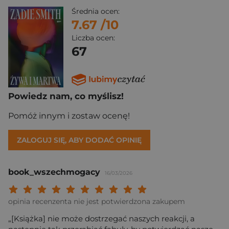
Średnia ocen:
7.67
/10
Liczba ocen:
67
Powiedz nam, co myślisz!
Pomóż innym i zostaw ocenę!
ZALOGUJ SIĘ, ABY DODAĆ OPINIĘ
book_wszechmogacy
16/03/2026
Twoja ocena: Beznadziejna 1/10"
Twoja ocena: Bardzo słaba 2/10"
Twoja ocena: Słaba 3/10"
Twoja ocena: Może być 4/10"
Twoja ocena: Przeciętna 5/10"
Twoja ocena: Dobra 6/10"
Twoja ocena: Bardzo dobra 7/10"
Twoja ocena: Rewelacyjna 8/10
Twoja ocena: Wybitna 9/10
Twoja ocena: Arcydzieło
opinia recenzenta nie jest potwierdzona zakupem
„[Książka] nie może dostrzegać naszych reakcji, a