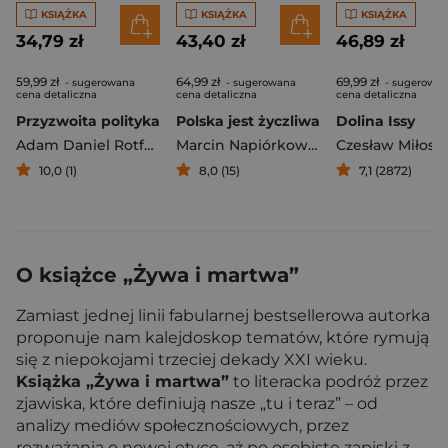
KSIĄŻKA
KSIĄŻKA
KSIĄŻKA
34,79 zł
43,40 zł
46,89 zł
59,99 zł
64,99 zł
69,99 zł
- sugerowana
- sugerowana
- sugerowa
cena detaliczna
cena detaliczna
cena detaliczna
Przyzwoita polityka
Polska jest życzliwa
Dolina Issy
Adam Daniel Rotfeld
Marcin Napiórkowski
Czesław Miłosz
10,0 (1)
8,0 (15)
7,1 (2872)
O książce „Żywa i martwa”
Zamiast jednej linii fabularnej bestsellerowa autorka
proponuje nam kalejdoskop tematów, które rymują
się z niepokojami trzeciej dekady XXI wieku.
Książka „Żywa i martwa”
to literacka podróż przez
zjawiska, które definiują nasze „tu i teraz” – od
analizy mediów społecznościowych, przez
rozważania o nowej etyce, aż po osobiste zapiski z