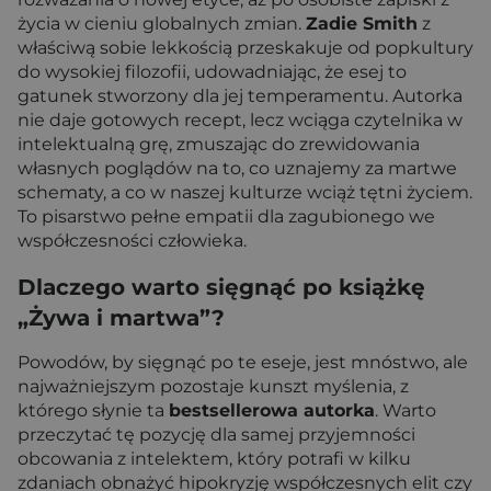
życia w cieniu globalnych zmian.
Zadie Smith
z
właściwą sobie lekkością przeskakuje od popkultury
do wysokiej filozofii, udowadniając, że esej to
gatunek stworzony dla jej temperamentu. Autorka
nie daje gotowych recept, lecz wciąga czytelnika w
intelektualną grę, zmuszając do zrewidowania
własnych poglądów na to, co uznajemy za martwe
schematy, a co w naszej kulturze wciąż tętni życiem.
To pisarstwo pełne empatii dla zagubionego we
współczesności człowieka.
Dlaczego warto sięgnąć po książkę
„Żywa i martwa”?
Powodów, by sięgnąć po te eseje, jest mnóstwo, ale
najważniejszym pozostaje kunszt myślenia, z
którego słynie ta
bestsellerowa autorka
. Warto
przeczytać tę pozycję dla samej przyjemności
obcowania z intelektem, który potrafi w kilku
zdaniach obnażyć hipokryzję współczesnych elit czy