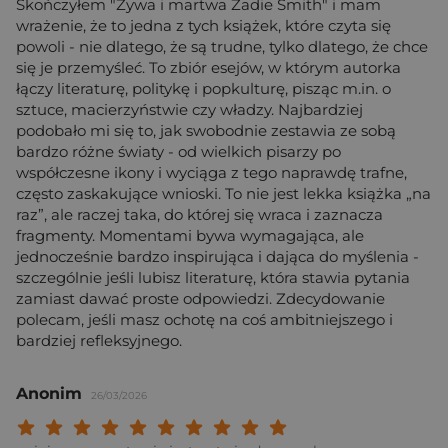
Skończyłem "Żywa i martwa Zadie Smith" i mam
wrażenie, że to jedna z tych książek, które czyta się
powoli - nie dlatego, że są trudne, tylko dlatego, że chce
się je przemyśleć. To zbiór esejów, w którym autorka
łączy literaturę, politykę i popkulturę, pisząc m.in. o
sztuce, macierzyństwie czy władzy. Najbardziej
podobało mi się to, jak swobodnie zestawia ze sobą
bardzo różne światy - od wielkich pisarzy po
współczesne ikony i wyciąga z tego naprawdę trafne,
często zaskakujące wnioski. To nie jest lekka książka „na
raz”, ale raczej taka, do której się wraca i zaznacza
fragmenty. Momentami bywa wymagająca, ale
jednocześnie bardzo inspirująca i dająca do myślenia -
szczególnie jeśli lubisz literaturę, która stawia pytania
zamiast dawać proste odpowiedzi. Zdecydowanie
polecam, jeśli masz ochotę na coś ambitniejszego i
bardziej refleksyjnego.
Anonim
26/03/2026
Twoja ocena: Beznadziejna 1/10"
Twoja ocena: Bardzo słaba 2/10"
Twoja ocena: Słaba 3/10"
Twoja ocena: Może być 4/10"
Twoja ocena: Przeciętna 5/10"
Twoja ocena: Dobra 6/10"
Twoja ocena: Bardzo dobra 7/10"
Twoja ocena: Rewelacyjna 8/10
Twoja ocena: Wybitna 9/10
Twoja ocena: Arcydzieło