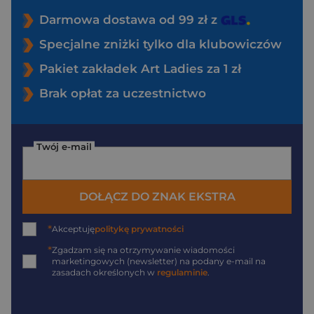
Darmowa dostawa od 99 zł z
Specjalne zniżki tylko dla klubowiczów
Pakiet zakładek Art Ladies za 1 zł
Brak opłat za uczestnictwo
Twój e-mail
DOŁĄCZ DO ZNAK EKSTRA
*
Akceptuję
politykę prywatności
*
Zgadzam się na otrzymywanie wiadomości
marketingowych (newsletter) na podany
e-mail
na
zasadach określonych w
regulaminie
.