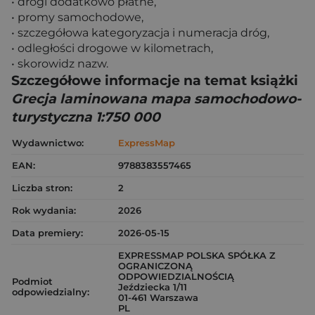
• drogi dodatkowo płatne,
• promy samochodowe,
• szczegółowa kategoryzacja i numeracja dróg,
• odległości drogowe w kilometrach,
• skorowidz nazw.
Szczegółowe informacje na temat książki
Grecja laminowana mapa samochodowo-
turystyczna 1:750 000
Wydawnictwo:
ExpressMap
EAN:
9788383557465
Liczba stron:
2
Rok wydania:
2026
Data premiery:
2026-05-15
EXPRESSMAP POLSKA SPÓŁKA Z
OGRANICZONĄ
ODPOWIEDZIALNOŚCIĄ
Podmiot
Jeździecka 1/11
odpowiedzialny:
01-461 Warszawa
PL