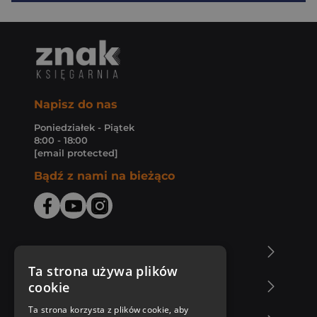
Napisz do nas
Poniedziałek - Piątek
8:00 - 18:00
[email protected]
Bądź z nami na bieżąco
O Księgarni Znak
Ta strona używa plików
cookie
Zakupy u nas
Ta strona korzysta z plików cookie, aby