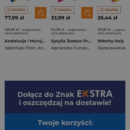
KSIĄŻKA
KSIĄŻKA
KSIĄŻKA
77,99 zł
33,99 zł
26,44 zł
139,90 zł
54,90 zł
39,90 zł
- sugerowana
- sugerowana
- sugerowa
cena detaliczna
cena detaliczna
cena detaliczna
Andaluzja i Murcja Zestaw Przewodnikowy 3w1 2025
Sycylia Zestaw Przewodnikowy 2w1 light 2026
Jabłoński Piotr
,
Anna Marchlik
Agnieszka Fundowicz-Skrzyńska
Dołącz do
Znak
i oszczędzaj na dostawie!
Twoje korzyści: