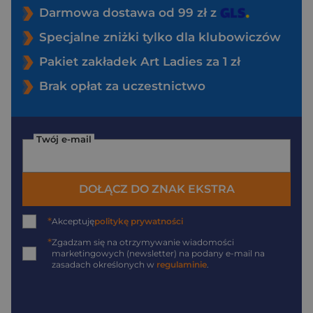
Darmowa dostawa od 99 zł z
Specjalne zniżki tylko dla klubowiczów
Pakiet zakładek Art Ladies za 1 zł
Brak opłat za uczestnictwo
Twój e-mail
DOŁĄCZ DO ZNAK EKSTRA
*
Akceptuję
politykę prywatności
*
Zgadzam się na otrzymywanie wiadomości
marketingowych (newsletter) na podany
e-mail
na
zasadach określonych w
regulaminie
.