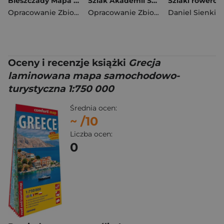
Bieszczady Mapa panoramiczna laminowana mapa turystyczna 1:60 000
Szlak Akademii Superbohaterów. Popularnonaukowy przewodnik po Polsce
Opracowanie Zbiorowe
Opracowanie Zbiorowe
Oceny i recenzje książki
Grecja
laminowana mapa samochodowo-
turystyczna 1:750 000
Średnia ocen:
~
/10
Liczba ocen:
0