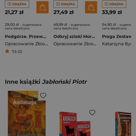
KSIĄŻKA
KSIĄŻKA
KSIĄŻKA
21,27 zł
27,49 zł
33,99 zł
29,00 zł
49,99 zł
54,90 zł
- sugerowana
- sugerowana
- sugerowa
cena detaliczna
cena detaliczna
cena detaliczna
Podgórze. Przewodnik wyd. 5
Odkryj szlaki Morza Śródziemnego
Opracowanie Zbiorowe
Opracowanie Zbiorowe
Katarzyna Byrt
7,5 (2)
Inne książki
Jabłoński Piotr