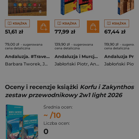
KSIĄŻKA
KSIĄŻKA
KSIĄŻKA
51,61 zł
77,99 zł
67,44 zł
79,00 zł
139,90 zł
119,90 zł
- sugerowana
- sugerowana
- sugerowa
cena detaliczna
cena detaliczna
cena detaliczna
Andaluzja. #Travel&Style wyd. 2
Andaluzja i Murcja Zestaw Przewodnikowy 3w1 2025
Barbara Tworek
,
Jabłoński Piotr
Jabłoński Piotr
,
Anna Marchlik
Jabłoński Piotr
Oceny i recenzje książki
Korfu i Zakynthos
zestaw przewodnikowy 2w1 light 2026
Średnia ocen:
~
/10
Liczba ocen:
0