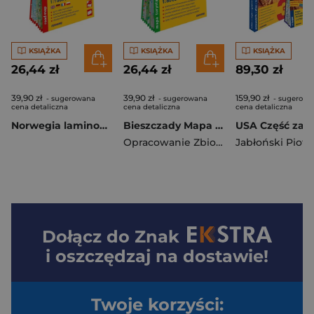
KSIĄŻKA
KSIĄŻKA
KSIĄŻKA
26,44 zł
26,44 zł
89,30 zł
39,90 zł
39,90 zł
159,90 zł
- sugerowana
- sugerowana
- sugerowa
cena detaliczna
cena detaliczna
cena detaliczna
Norwegia laminowana mapa samochodowo-turystyczna 1:1 000 000
Bieszczady Mapa panoramiczna laminowana mapa turystyczna 1:60 000
Opracowanie Zbiorowe
Jabłoński Piotr
Dołącz do
Znak
i oszczędzaj na dostawie!
Twoje korzyści: