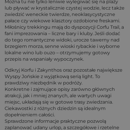
Można tu nie tylko leniwie wylegiwać się na plaży
lub pływać w krystalicznie czystej wodzie, lecz także
zwiedzić weneckie twierdze, neoklasycystyczne
pałace czy wiekowe klasztory ozdobione freskami.
Miłośnicy trekkingu mają do dyspozycji Corfu Trail, a
fani imprezowania – liczne bary i kluby. Jeśli dodać
do tego romantyczne widoki, urocze tawerny nad
brzegiem morza, senne wioski rybackie i wyborne
lokalne wino lub ouzo – otrzymujemy gotowy
przepis na wspaniały wypoczynek.
Odkryj Korfu i Zakynthos oraz pozostałe największe
Wyspy Jońskie z wyjątkową serią light. To
prawdziwy niezbędnik w podróży.
Konkretne i zajmujące opisy zarówno głównych
atrakcji, jak i mniej znanych, ale wartych uwagi
miejsc, układają się w gotowe trasy zwiedzania.
Ciekawostki z różnych dziedzin są idealnym
dopełnieniem całości.
Sprawdzone informacje praktyczne pozwolą
zaplanować udany urlop, a szczegółowe i rzetelne