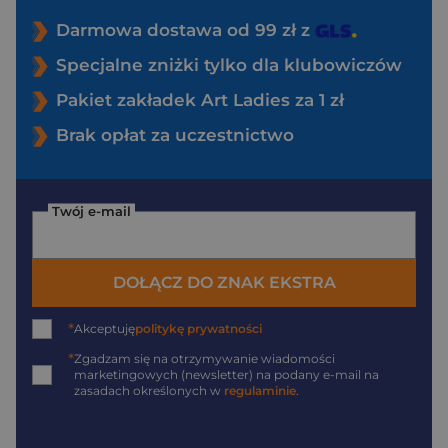
Darmowa dostawa od 99 zł z
Specjalne zniżki tylko dla klubowiczów
Pakiet zakładek Art Ladies za 1 zł
Brak opłat za uczestnictwo
Twój e-mail
DOŁĄCZ DO ZNAK EKSTRA
*
Akceptuję
politykę prywatności
*
Zgadzam się na otrzymywanie wiadomości
marketingowych (newsletter) na podany
e-mail
na
zasadach określonych w
regulaminie
.