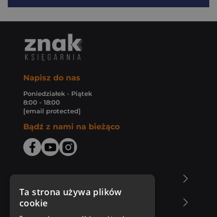
Napisz do nas
Poniedziałek - Piątek
8:00 - 18:00
[email protected]
Bądź z nami na bieżąco
O Księgarni Znak
Ta strona używa plików
cookie
Zakupy u nas