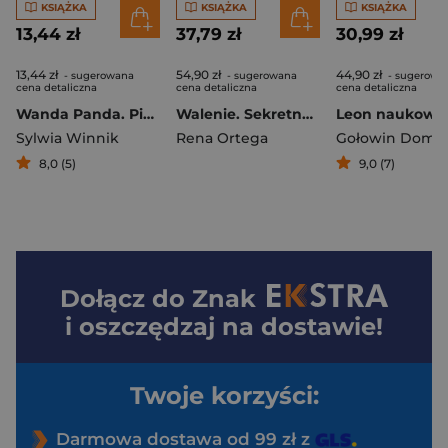
KSIĄŻKA
KSIĄŻKA
KSIĄŻKA
13,44 zł
37,79 zł
30,99 zł
13,44 zł
54,90 zł
44,90 zł
- sugerowana
- sugerowana
- sugerowa
cena detaliczna
cena detaliczna
cena detaliczna
Wanda Panda. Pierwsza nocowanka
Walenie. Sekretne życie
Sylwia Winnik
Rena Ortega
Gołowin Domin
8,0 (5)
9,0 (7)
Dołącz do
Znak
i oszczędzaj na dostawie!
Twoje korzyści:
Darmowa dostawa od 99 zł z