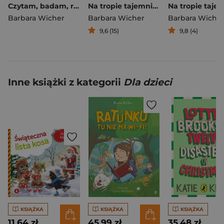
Czytam, badam, rozwiązuję. Na tropie tajemnic kosmosu
Na tropie tajemnic dzikich zwierząt. Czytam, badam, rozwiązuję
Barbara Wicher
Barbara Wicher
Barbara Wiche
9,6 (15)
9,8 (4)
Inne książki z kategorii
Dla dzieci
KSIĄŻKA
KSIĄŻKA
KSIĄŻKA
11,64 zł
45,99 zł
35,48 zł