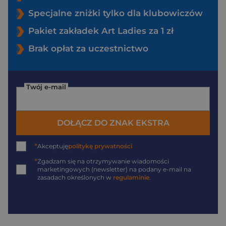
Specjalne zniżki tylko dla klubowiczów
Pakiet zakładek Art Ladies za 1 zł
Brak opłat za uczestnictwo
Twój e-mail
DOŁĄCZ DO ZNAK EKSTRA
*
Akceptuję
politykę prywatności
*
Zgadzam się na otrzymywanie wiadomości
marketingowych (newsletter) na podany
e-mail
na
zasadach określonych w
regulaminie
.