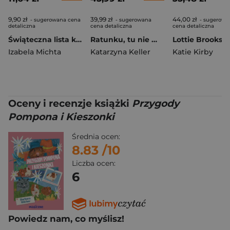
9,90 zł
39,99 zł
44,00 zł
- sugerowana cena
- sugerowana
- sugerowa
detaliczna
cena detaliczna
cena detaliczna
Świąteczna lista kosa
Ratunku, tu nie ma wi-fi! To się czyta
Izabela Michta
Katarzyna Keller
Katie Kirby
Oceny i recenzje książki
Przygody
Pompona i Kieszonki
Średnia ocen:
8.83
/10
Liczba ocen:
6
Powiedz nam, co myślisz!