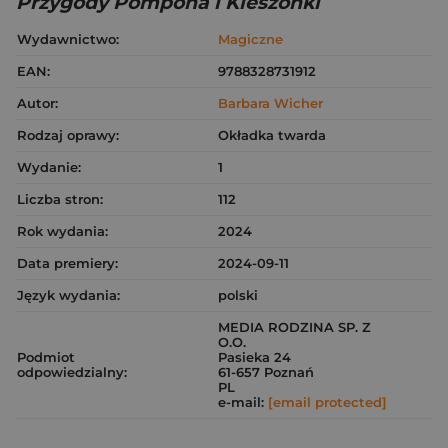
Przygody Pompona i Kieszonki
Wydawnictwo:
Magiczne
EAN:
9788328731912
Autor:
Barbara Wicher
Rodzaj oprawy:
Okładka twarda
Wydanie:
1
Liczba stron:
112
Rok wydania:
2024
Data premiery:
2024-09-11
Język wydania:
polski
MEDIA RODZINA SP. Z
O.O.
Podmiot
Pasieka 24
odpowiedzialny:
61-657 Poznań
PL
e-mail:
[email protected]