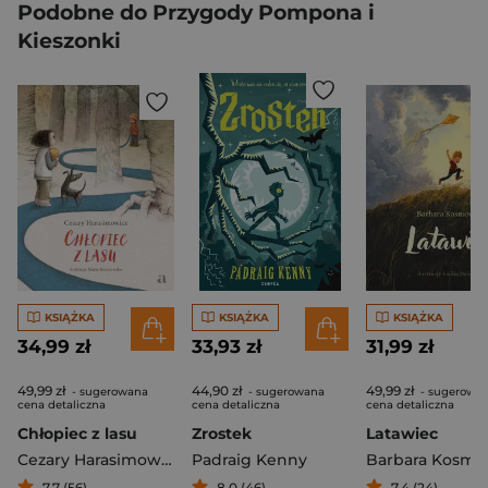
Podobne do Przygody Pompona i
Kieszonki
KSIĄŻKA
KSIĄŻKA
KSIĄŻKA
34,99 zł
33,93 zł
31,99 zł
49,99 zł
44,90 zł
49,99 zł
- sugerowana
- sugerowana
- sugerowa
cena detaliczna
cena detaliczna
cena detaliczna
Chłopiec z lasu
Zrostek
Latawiec
Cezary Harasimowicz
Padraig Kenny
7,7 (56)
8,0 (46)
7,4 (24)