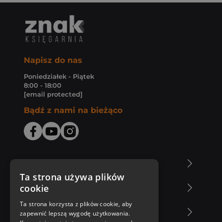
Napisz do nas
Poniedziałek - Piątek
8:00 - 18:00
[email protected]
Bądź z nami na bieżąco
O Księgarni Znak
Ta strona używa plików
cookie
Zakupy u nas
Ta strona korzysta z plików cookie, aby
Nasza oferta
zapewnić lepszą wygodę użytkowania.