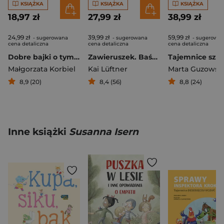
KSIĄŻKA
KSIĄŻKA
KSIĄŻKA
18,97 zł
27,99 zł
38,99 zł
24,99 zł
39,99 zł
59,99 zł
- sugerowana
- sugerowana
- sugerowa
cena detaliczna
cena detaliczna
cena detaliczna
Dobre bajki o tym, że najważniejsza jest miłość
Zawieruszek. Baśń skandynawska
Małgorzata Korbiel
Kai Lüftner
Marta Guzowsk
8,9 (20)
8,4 (56)
8,8 (24)
Inne książki
Susanna Isern