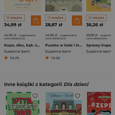
KSIĄŻKA
KSIĄŻKA
KSIĄŻKA
34,99 zł
28,87 zł
36,26 zł
44,90 zł
44,90 zł
59,99 zł
- sugerowana
- sugerowana
- sugerowa
cena detaliczna
cena detaliczna
cena detaliczna
Kupa, siku, bąk. Łazienkowy poradnik
Puszka w lesie i inne opowiadania o empatii
Susanna Isern
Susanna Isern
Susanna Isern
7,6 (11)
7,6 (8)
Inne książki z kategorii
Dla dzieci