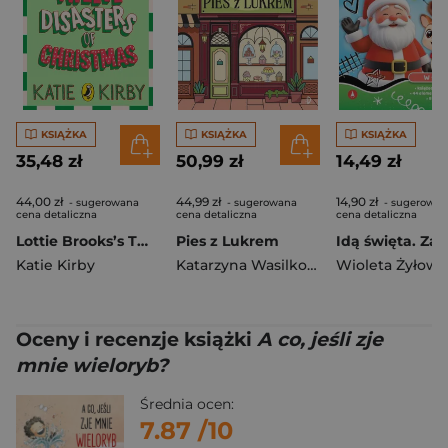
KSIĄŻKA
KSIĄŻKA
KSIĄŻKA
35,48 zł
50,99 zł
14,49 zł
44,00 zł
44,99 zł
14,90 zł
- sugerowana
- sugerowana
- sugerowan
cena detaliczna
cena detaliczna
cena detaliczna
Lottie Brooks’s Twelve Disasters of Christmas
Pies z Lukrem
Katie Kirby
Katarzyna Wasilkowska
Wioleta Żyłows
Oceny i recenzje książki
A co, jeśli zje
mnie wieloryb?
Średnia ocen:
7.87
/10