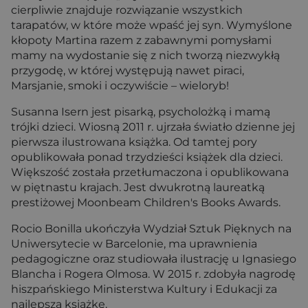
cierpliwie znajduje rozwiązanie wszystkich
tarapatów, w które może wpaść jej syn. Wymyślone
kłopoty Martina razem z zabawnymi pomysłami
mamy na wydostanie się z nich tworzą niezwykłą
przygodę, w której występują nawet piraci,
Marsjanie, smoki i oczywiście – wieloryb!
Susanna Isern jest pisarką, psycholożką i mamą
trójki dzieci. Wiosną 2011 r. ujrzała światło dzienne jej
pierwsza ilustrowana książka. Od tamtej pory
opublikowała ponad trzydzieści książek dla dzieci.
Większość została przetłumaczona i opublikowana
w piętnastu krajach. Jest dwukrotną laureatką
prestiżowej Moonbeam Children's Books Awards.
Rocio Bonilla ukończyła Wydział Sztuk Pięknych na
Uniwersytecie w Barcelonie, ma uprawnienia
pedagogiczne oraz studiowała ilustrację u Ignasiego
Blancha i Rogera Olmosa. W 2015 r. zdobyła nagrodę
hiszpańskiego Ministerstwa Kultury i Edukacji za
najlepszą książkę.