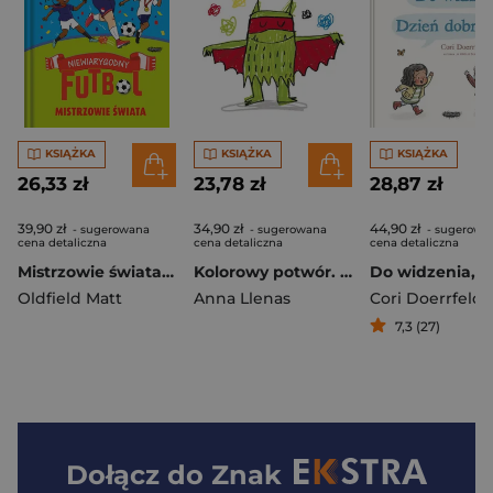
KSIĄŻKA
KSIĄŻKA
KSIĄŻKA
26,33 zł
23,78 zł
28,87 zł
39,90 zł
34,90 zł
44,90 zł
- sugerowana
- sugerowana
- sugerowa
cena detaliczna
cena detaliczna
cena detaliczna
Mistrzowie świata. Niewiarygodny futbol
Kolorowy potwór. Książka do kolorowania
Oldfield Matt
Anna Llenas
Cori Doerrfeld
7,3 (27)
Dołącz do
Znak