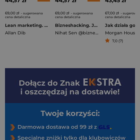
44,57 zł
44,57 zł
43,45 zł
69,00 zł
69,00 zł
67,00 zł
- sugerowana
- sugerowana
- sugerowa
cena detaliczna
cena detaliczna
cena detaliczna
Lean marketing. Maksymalne efekty przy minimalnych działaniach
Bizneshacking. Jak odnaleźć się w biznesowej dżungli
Allan Dib
Nihat Sen @biznes_w_dresach
Morgan Housel
7,0 (7)
Dołącz do
Znak
i oszczędzaj na dostawie!
Twoje korzyści:
Darmowa dostawa od 99 zł z
Specjalne zniżki tylko dla klubowiczów