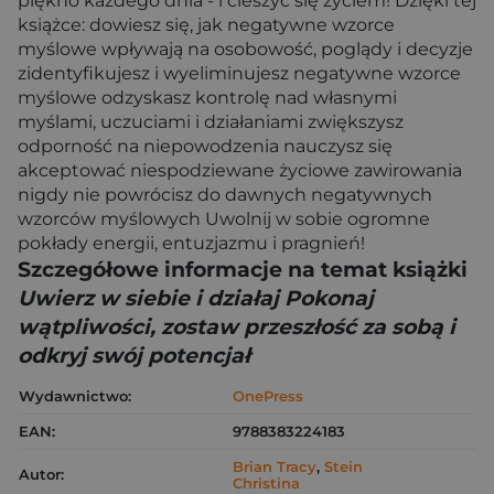
piękno każdego dnia - i cieszyć się życiem! Dzięki tej
książce: dowiesz się, jak negatywne wzorce
myślowe wpływają na osobowość, poglądy i decyzje
zidentyfikujesz i wyeliminujesz negatywne wzorce
myślowe odzyskasz kontrolę nad własnymi
myślami, uczuciami i działaniami zwiększysz
odporność na niepowodzenia nauczysz się
akceptować niespodziewane życiowe zawirowania
nigdy nie powrócisz do dawnych negatywnych
wzorców myślowych Uwolnij w sobie ogromne
pokłady energii, entuzjazmu i pragnień!
Szczegółowe informacje na temat książki
Uwierz w siebie i działaj Pokonaj
wątpliwości, zostaw przeszłość za sobą i
odkryj swój potencjał
Wydawnictwo:
OnePress
EAN:
9788383224183
Brian Tracy
,
Stein
Autor:
Christina