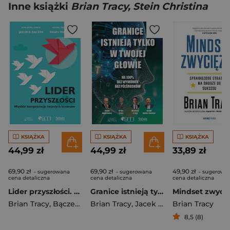
Inne książki
Brian Tracy, Stein Christina
KSIĄŻKA
KSIĄŻKA
KSIĄŻKA
44,99 zł
44,99 zł
33,89 zł
69,90 zł
69,90 zł
49,90 zł
- sugerowana
- sugerowana
- sugerowa
cena detaliczna
cena detaliczna
cena detaliczna
Lider przyszłości. Miękkie kompetencje twartych biznesów
Granice istnieją tylko w twojej głowie. Na 100%. Bez wymówek. Bez półśrodków
Brian Tracy
,
Bączek Jakub B.
Brian Tracy
,
Kamil Romel-Sambor
,
Jacek Walkiewicz
Brian Tracy
,
Kamil 
8,5 (8)