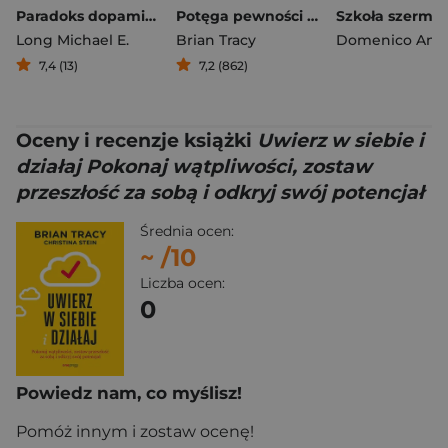
Paradoks dopaminy. Dlaczego dostajemy coraz mniej, chociaż chcemy coraz więcej
Potęga pewności siebie. Doskonałe wyniki w każdej dziedzinie życia!
Long Michael E.
Brian Tracy
Domenico Ang
7,4 (13)
7,2 (862)
Oceny i recenzje książki
Uwierz w siebie i
działaj Pokonaj wątpliwości, zostaw
przeszłość za sobą i odkryj swój potencjał
Średnia ocen:
~
/10
Liczba ocen:
0
Powiedz nam, co myślisz!
Pomóż innym i zostaw ocenę!