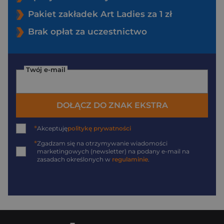
Pakiet zakładek Art Ladies za 1 zł
Brak opłat za uczestnictwo
Twój e-mail
DOŁĄCZ DO ZNAK EKSTRA
*
Akceptuję
politykę prywatności
*
Zgadzam się na otrzymywanie wiadomości
marketingowych (newsletter) na podany
e-mail
na
zasadach określonych w
regulaminie
.