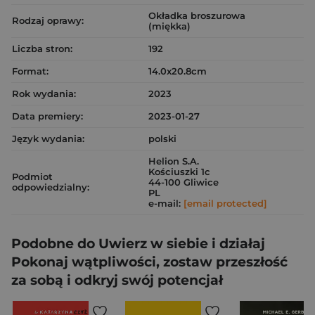
Okładka broszurowa
Rodzaj oprawy:
(miękka)
Liczba stron:
192
Format:
14.0x20.8cm
Rok wydania:
2023
Data premiery:
2023-01-27
Język wydania:
polski
Helion S.A.
Kościuszki 1c
Podmiot
44-100 Gliwice
odpowiedzialny:
PL
e-mail:
[email protected]
Podobne do Uwierz w siebie i działaj
Pokonaj wątpliwości, zostaw przeszłość
za sobą i odkryj swój potencjał