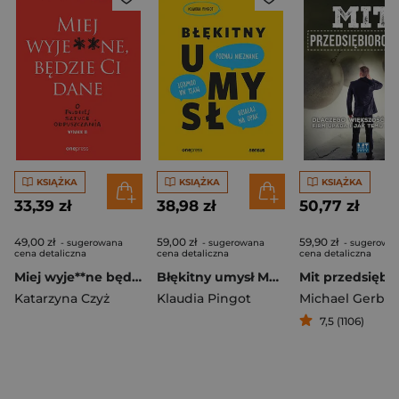
KSIĄŻKA
KSIĄŻKA
KSIĄŻKA
33,39 zł
38,98 zł
50,77 zł
49,00 zł
59,00 zł
59,90 zł
- sugerowana
- sugerowana
- sugerowa
cena detaliczna
cena detaliczna
cena detaliczna
Miej wyje**ne będzie Ci dane O trudnej sztuce odpuszczania
Błękitny umysł Myśl na odwrót, działaj na opak, poznaj nieznane!
Katarzyna Czyż
Klaudia Pingot
Michael Gerber
7,5 (1106)