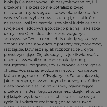
blokują Cię negatywne lub pesymistyczne myśli i
przekonania, przez co nie potrafisz przyjąć
nastawienia typowego dla człowieka sukcesu. Już
czas, byś nauczył się nowej strategii, dzięki której
najszczęśliwsi i najbardziej spełnieni ludzie osiągają
swoje cele i zdobywają to, czego pragną. Ta książka
uzmysłowi Ci, że klucz do szczęśliwego życia
spoczywa w Twoich dłoniach. Niekiedy wystarczy
drobna zmiana, aby odczuć potężny przypływ mocy
i szczęścia. Dowiesz się, jak rozpoznać te ukryte,
powstrzymujące Cię blokady i jak je zlikwidować, a
także jak wyzwolić ogromne pokłady energii,
entuzjazmu i pragnień, aby skierować je tam, gdzie
chcesz. Poznasz sprawdzone metody i koncepcje,
które mogą odmienić Twoje życie. Zorientujesz się,
jak mrocznym, powszechnym i potężnym źródłem
niezadowolenia są nieprawdziwe, ograniczające
przekonania. Jeśli tego zapragniesz, dzięki lekturze
tej książki wyzbędziesz się ich i odmienisz swoje
życie. Już wkrótce możesz głęboko odczuwać