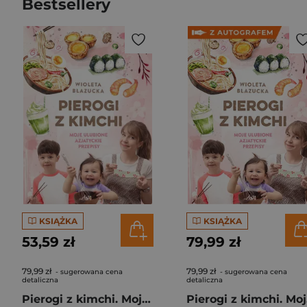
Bestsellery
KSIĄŻKA
KSIĄŻKA
53,59 zł
79,99 zł
79,99 zł
79,99 zł
- sugerowana cena
- sugerowana cena
detaliczna
detaliczna
Pierogi z kimchi. Moje ulubione azjatyckie przepisy
Piero