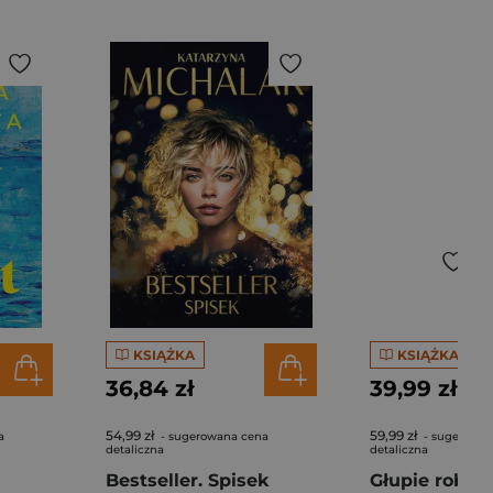
KSIĄŻKA
KSIĄŻKA
36,84 zł
39,99 zł
54,99 zł
59,99 zł
a
- sugerowana cena
- sugerowan
detaliczna
detaliczna
Bestseller. Spisek