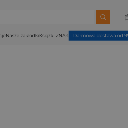
cje
Nasze zakładki
Książki ZNAK
Darmowa dostawa od 99