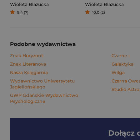
Wioleta Błazucka
Wioleta Błazucka
9,4 (7)
10,0 (2)
Podobne wydawnictwa
Znak Horyzont
Czarne
Znak Literanova
Galaktyka
Nasza Księgarnia
Wilga
Wydawnictwo Uniwersytetu
Czarna Owc
Jagiellońskiego
Studio Astro
GWP Gdańskie Wydawnictwo
Psychologiczne
Dołącz