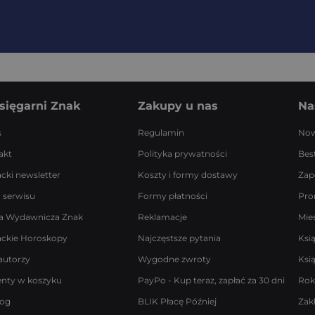
sięgarni Znak
Zakupy u nas
Na
s
Regulamin
Now
akt
Polityka prywatności
Best
acki newsletter
Koszty i formy dostawy
Zap
 serwisu
Formy płatności
Pro
a Wydawnicza Znak
Reklamacje
Mie
ackie Horoskopy
Najczęstsze pytania
Ksi
autorzy
Wygodne zwroty
Ksi
enty w koszyku
PayPo - Kup teraz, zapłać za 30 dni
Rok
log
BLIK Płacę Później
Zak