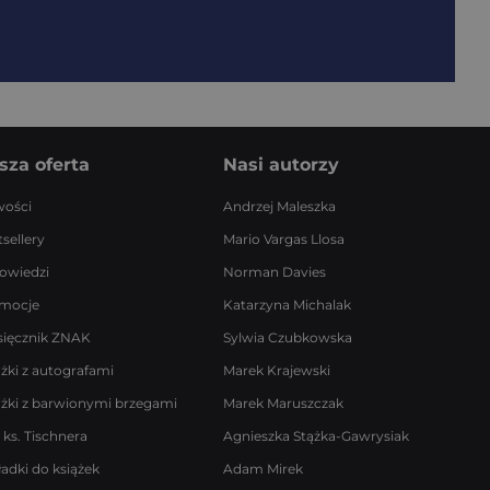
sza oferta
Nasi autorzy
ości
Andrzej Maleszka
sellery
Mario Vargas Llosa
owiedzi
Norman Davies
mocje
Katarzyna Michalak
sięcznik ZNAK
Sylwia Czubkowska
ążki z autografami
Marek Krajewski
ążki z barwionymi brzegami
Marek Maruszczak
 ks. Tischnera
Agnieszka Stążka-Gawrysiak
ładki do książek
Adam Mirek