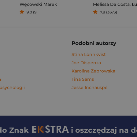
Węcowski Marek
Melissa Da Costa
,
Łuka
9,0 (9)
7,8 (3673)
Podobni autorzy
Stina Lönnkvist
Joe Dispenza
Karolina Żebrowska
a
Tina Sams
psychologii
Jesse Inchauspé
 do
Znak
i oszczędzaj na 