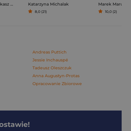
sz Müller
Katarzyna Michalak
Marek Maruszc
8,0 (21)
10,0 (2)
Andreas Puttich
Jessie Inchauspé
Tadeusz Oleszczuk
Anna Augustyn-Protas
Opracowanie Zbiorowe
dostawie!