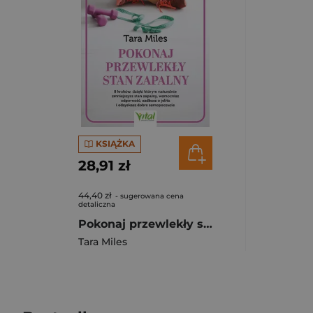
KSIĄŻKA
28,91 zł
44,40 zł
- sugerowana cena
detaliczna
Pokonaj przewlekły stan zapalny. 8 kroków, dzięki którym naturalnie zmniejszysz stan zapalny, wzmocnisz odporność, zadbasz o jelita i odzyskasz dobre samopoczucie
Tara Miles