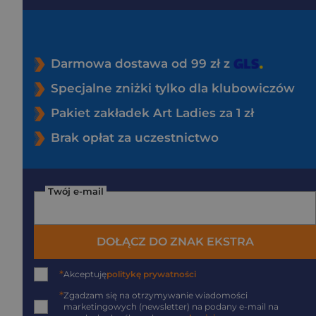
Darmowa dostawa od 99 zł z
Specjalne zniżki tylko dla klubowiczów
Pakiet zakładek Art Ladies za 1 zł
Brak opłat za uczestnictwo
Twój e-mail
DOŁĄCZ DO ZNAK EKSTRA
*
Akceptuję
politykę prywatności
*
Zgadzam się na otrzymywanie wiadomości
marketingowych (newsletter) na podany
e-mail
na