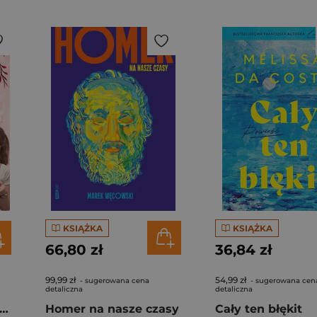
KSIĄŻKA
KSIĄŻKA
66,80 zł
36,84 zł
99,99 zł
54,99 zł
- sugerowana cena
- sugerowana cen
detaliczna
detaliczna
gi z kimchi. Moje ulubione azjatyckie przepisy - książka z autografem
Homer na nasze czasy
Cały ten błękit