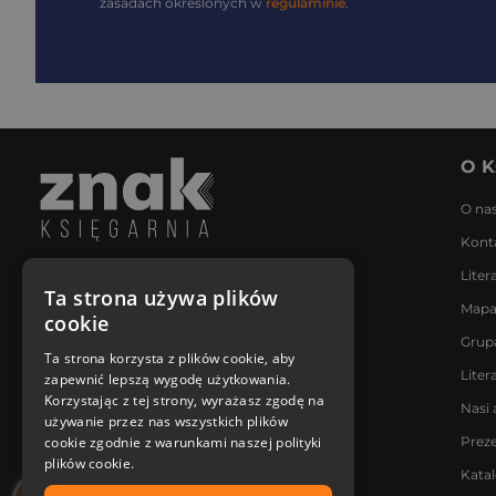
zasadach określonych w
regulaminie
.
O K
O na
Kont
Liter
Napisz do nas
Ta strona używa plików
Mapa
Poniedziałek - Piątek
cookie
8:00 - 18:00
Grup
[email protected]
Ta strona korzysta z plików cookie, aby
Liter
zapewnić lepszą wygodę użytkowania.
Bądź z nami na bieżąco
Korzystając z tej strony, wyrażasz zgodę na
Nasi 
używanie przez nas wszystkich plików
cookie zgodnie z warunkami naszej polityki
Prez
plików cookie.
Kata