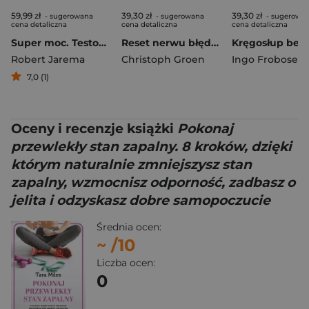
59,99 zł
39,30 zł
39,30 zł
- sugerowana
- sugerowana
- sugerowa
cena detaliczna
cena detaliczna
cena detaliczna
Super moc. Testosteron. Twoja siła, zdrowie i pewność siebie
Reset nerwu błędnego. 5 kluczowych technik uspokajających na stres, bezsenność, depresję i przewlekłe napięcie
Robert Jarema
Christoph Groen
Ingo Frobose
7,0 (1)
Oceny i recenzje książki
Pokonaj
przewlekły stan zapalny. 8 kroków, dzięki
którym naturalnie zmniejszysz stan
zapalny, wzmocnisz odporność, zadbasz o
jelita i odzyskasz dobre samopoczucie
Średnia ocen:
~
/10
Liczba ocen:
0