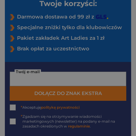
Twoje korzyści:
Darmowa dostawa od 99 zł z
Specjalne zniżki tylko dla klubowiczów
Pakiet zakładek Art Ladies za 1 zł
Brak opłat za uczestnictwo
Twój e-mail
DOŁĄCZ DO ZNAK EKSTRA
*
Akceptuję
politykę prywatności
*
Zgadzam się na otrzymywanie wiadomości
marketingowych (newsletter) na podany
e-mail
na
zasadach określonych w
regulaminie
.