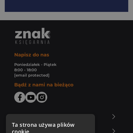
Napisz do nas
Poniedziałek - Piątek
8:00 - 18:00
[email protected]
Bądź z nami na bieżąco
O Księgarni Znak
Ta strona używa plików
cookie
Zakupy u nas