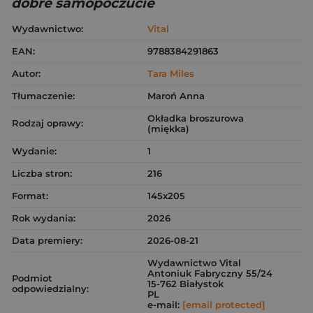
dobre samopoczucie
Wydawnictwo:
Vital
EAN:
9788384291863
Autor:
Tara Miles
Tłumaczenie:
Maroń Anna
Okładka broszurowa
Rodzaj oprawy:
(miękka)
Wydanie:
1
Liczba stron:
216
Format:
145x205
Rok wydania:
2026
Data premiery:
2026-08-21
Wydawnictwo Vital
Antoniuk Fabryczny 55/24
Podmiot
15-762 Białystok
odpowiedzialny:
PL
e-mail:
[email protected]