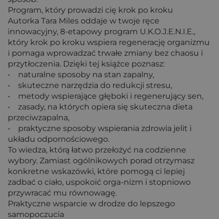
Program, który prowadzi cię krok po kroku
Autorka Tara Miles oddaje w twoje ręce
innowacyjny, 8-etapowy program U.K.O.J.E.N.I.E.,
który krok po kroku wspiera regenerację organizmu
i pomaga wprowadzać trwałe zmiany bez chaosu i
przytłoczenia. Dzięki tej książce poznasz:
• naturalne sposoby na stan zapalny,
• skuteczne narzędzia do redukcji stresu,
• metody wspierające głęboki i regenerujący sen,
• zasady, na których opiera się skuteczna dieta
przeciwzapalna,
• praktyczne sposoby wspierania zdrowia jelit i
układu odpornościowego.
To wiedza, którą łatwo przełożyć na codzienne
wybory. Zamiast ogólnikowych porad otrzymasz
konkretne wskazówki, które pomogą ci lepiej
zadbać o ciało, uspokoić orga-nizm i stopniowo
przywracać mu równowagę.
Praktyczne wsparcie w drodze do lepszego
samopoczucia