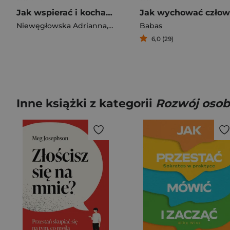
Jak wspierać i kochać kobietę, którą jesteś?
Niewęgłowska Adrianna
,
Para Gabriela
Babas
6,0 (29)
Inne książki z kategorii
Rozwój osob