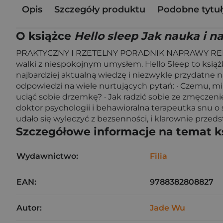
Opis
Szczegóły produktu
Podobne tytuł
O książce
Hello sleep Jak nauka i 
PRAKTYCZNY I RZETELNY PORADNIK NAPRAWY RELACJI Z
walki z niespokojnym umysłem. Hello Sleep to ksią
najbardziej aktualną wiedzę i niezwykle przydatne n
odpowiedzi na wiele nurtujących pytań: · Czemu, mi
uciąć sobie drzemkę? · Jak radzić sobie ze zmęczen
doktor psychologii i behawioralna terapeutka snu o 
udało się wyleczyć z bezsenności, i klarownie przed
Szczegółowe informacje na temat k
Wydawnictwo:
Filia
EAN:
9788382808827
Autor:
Jade Wu