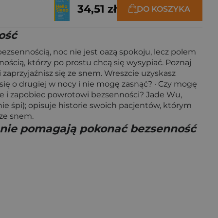
34,51 zł
DO KOSZYKA
ość
sennością, noc nie jest oazą spokoju, lecz polem
ścią, którzy po prostu chcą się wysypiać. Poznaj
i zaprzyjaźnisz się ze snem. Wreszcie uzyskasz
się o drugiej w nocy i nie mogę zasnąć? · Czy mogę
nne i zapobiec powrotowi bezsenności? Jade Wu,
e śpi); opisuje historie swoich pacjentów, którym
 ze snem.
ienie pomagają pokonać bezsenność