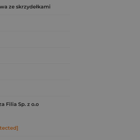
wa ze skrzydełkami
Filia Sp. z o.o
tected]