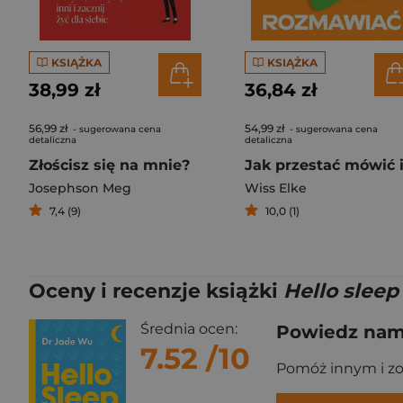
KSIĄŻKA
KSIĄŻKA
38,99 zł
36,84 zł
56,99 zł
54,99 zł
- sugerowana cena
- sugerowana cena
detaliczna
detaliczna
Złościsz się na mnie?
Josephson Meg
Wiss Elke
7,4 (9)
10,0 (1)
Oceny i recenzje książki
Hello slee
Średnia ocen:
Powiedz nam,
7.52
/10
Pomóż innym i z