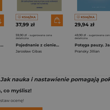
KSIĄŻKA
KSIĄŻKA
37,99 zł
29,94 zł
59,90 zł
49,90 zł
- sugerowana cena
- sugerowana cen
detaliczna
detaliczna
Jak przestać mówić i zacząć rozmawiać. Sokrates w praktyce
Pojednanie z cieniem. Jak zaakceptować i przejąć kontrolę nad mroczną stroną naszej osobowości, którą skrywamy przed światem i samym sobą
Jarosław Gibas
Pransky Jillian
p Jak nauka i nastawienie pomagają p
 co myślisz!
ostaw ocenę!