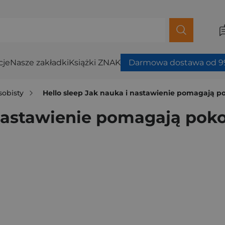
cje
Nasze zakładki
Książki ZNAK
Darmowa dostawa od 99
sobisty
Hello sleep Jak nauka i nastawienie pomagają 
 nastawienie pomagają po