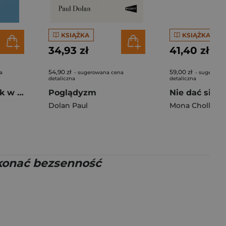
KSIĄŻKA
KSIĄŻKA
34,93 zł
41,40 zł
54,90 zł
59,00 zł
a
- sugerowana cena
- sugerowa
detaliczna
detaliczna
Potęga pauzy. Jak w 90 sekund uspokoić ciało, umysł i emocje
Poglądyzm
Dolan Paul
Mona Chollet
okonać bezsenność