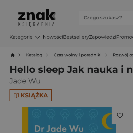
Kategorie
Nowości
Bestsellery
Zapowiedzi
Promo
Katalog
Czas wolny i poradniki
Rozwój o
Hello sleep Jak nauka i
Jade Wu
KSIĄŻKA