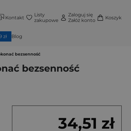
Listy
Zaloguj się
Kontakt
Koszyk
zakupowe
Załóż konto
 zł
Blog
pokonać bezsenność
konać bezsenność
34,51 zł