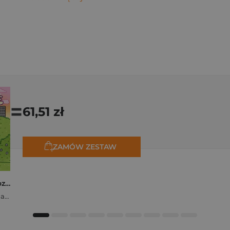
=
61,51 zł
ZAMÓW ZESTAW
Polishcore. Nasza cozy kolorowanka
Zofia Ejsymont-Stępniak „Timka.ink”