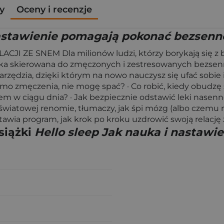
y
Oceny i recenzje
nastawienie pomagają pokonać bezsenn
E SNEM Dla milionów ludzi, którzy borykają się z bez
żka skierowana do zmęczonych i zestresowanych bezsenno
arzędzia, dzięki którym na nowo nauczysz się ufać sobie 
mo zmęczenia, nie mogę spać? · Co robić, kiedy obudzę 
iem w ciągu dnia? · Jak bezpiecznie odstawić leki nase
światowej renomie, tłumaczy, jak śpi mózg (albo czemu ni
stawia program, jak krok po kroku uzdrowić swoją relację
siążki
Hello sleep Jak nauka i nastaw