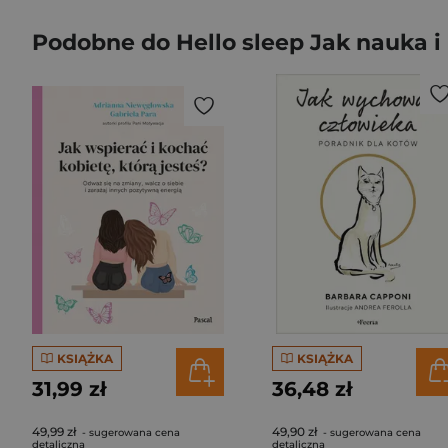
Podobne do Hello sleep Jak nauka 
KSIĄŻKA
KSIĄŻKA
31,99 zł
36,48 zł
49,99 zł
49,90 zł
- sugerowana cena
- sugerowana cena
detaliczna
detaliczna