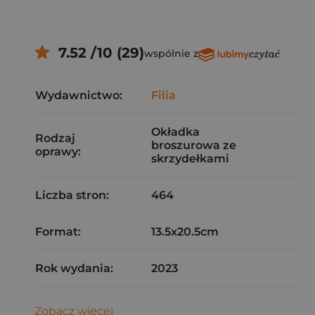
7.52 /10 (29)
wspólnie z
Wydawnictwo:
Filia
Okładka
Rodzaj
broszurowa ze
oprawy:
skrzydełkami
Liczba stron:
464
Format:
13.5x20.5cm
Rok wydania:
2023
Zobacz więcej