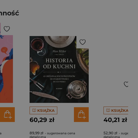
nność
KSIĄŻKA
KSIĄŻKA
60,29 zł
40,21 zł
89,99 zł
52,90 zł
a
- sugerowana cena
- sugerowa
detaliczna
detaliczna