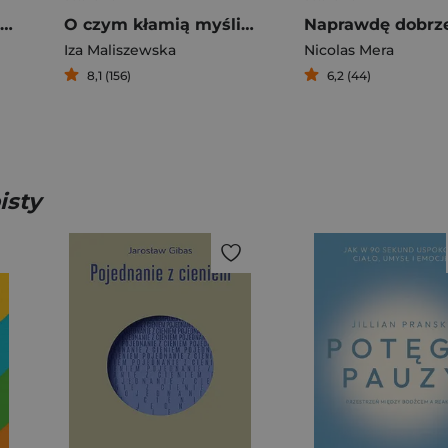
Jak wychować człowieka Poradnik dla kotów
O czym kłamią myśli Jak przerwać cykl destrukcyjnego myślenia
Iza Maliszewska
Nicolas Mera
8,1 (156)
6,2 (44)
isty