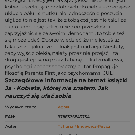
szczególni. Kiedy jednak spotykasz historie innych
kobiet – szokująco podobnych do ciebie – doznajesz
ukłucia bólu i smutku, ale jednocześnie poczucia
ulgi, że to nie jest tak, że z tobą coś jest nie tak. I że
skoro komuś się udało uciec od przeszłości i
zaprzyjaźnić się ze swoimi demonami, to tobie też
się może udać. Dobrze wiedzieć, że nie jesteś aż
taka szczególna i że jednak jest nadzieja. Niestety,
żeby wyjść z piekła, należy przez nie przejść, i ta
droga jest opisana przez Tatianę. Julia Izmałkowa,
psycholog i badacz społeczny, autor. Propaguje
filozofię Parents First jako psychomama_JULI
Szczegółowe informacje na temat książki
Ja - Kobieta, której nie znałam. Jak
nauczyć się ufać sobie
Wydawnictwo:
Agora
EAN:
9788326843754
Autor:
Tatiana Mindewicz-Puacz