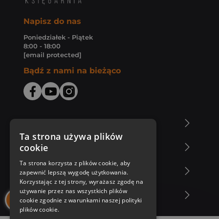
Napisz do nas
Poniedziałek - Piątek
8:00 - 18:00
[email protected]
Bądź z nami na bieżąco
O Księgarni Znak
Ta strona używa plików
cookie
Zakupy u nas
Ta strona korzysta z plików cookie, aby
Nasza oferta
zapewnić lepszą wygodę użytkowania.
Korzystając z tej strony, wyrażasz zgodę na
używanie przez nas wszystkich plików
Nasi autorzy
cookie zgodnie z warunkami naszej polityki
plików cookie.