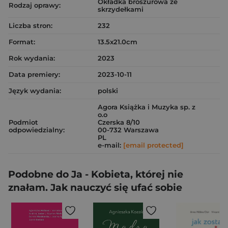
Okładka broszurowa ze
Rodzaj oprawy:
skrzydełkami
Liczba stron:
232
Format:
13.5x21.0cm
Rok wydania:
2023
Data premiery:
2023-10-11
Język wydania:
polski
Agora Książka i Muzyka sp. z
o.o
Podmiot
Czerska 8/10
odpowiedzialny:
00-732 Warszawa
PL
e-mail:
[email protected]
Podobne do Ja - Kobieta, której nie
znałam. Jak nauczyć się ufać sobie