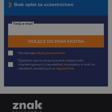
Brak opłat za uczestnictwo
Twój e-mail
DOŁĄCZ DO ZNAK EKSTRA
*
Akceptuję
politykę prywatności
*
Zgadzam się na otrzymywanie wiadomości
marketingowych (newsletter) na podany
e-mail
na
zasadach określonych w
regulaminie
.