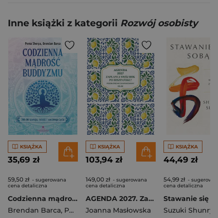
Inne książki z kategorii
Rozwój osobisty
KSIĄŻKA
KSIĄŻKA
KSIĄŻKA
35,69 zł
103,94 zł
44,49 zł
59,50 zł
149,00 zł
54,99 zł
- sugerowana
- sugerowana
- sugerowa
cena detaliczna
cena detaliczna
cena detaliczna
Codzienna mądrość buddyzmu.366 dni spokoju, radości i uważnego życia
AGENDA 2027. Zaplanuj swój rok po hiszpańsku. Poziom początkujący B1-B2
Brendan Barca
,
Pema Sherpa
Joanna Masłowska
Suzuki Shunryu