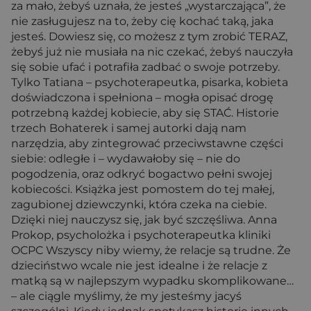
za mało, żebyś uznała, że jesteś „wystarczająca”, że
nie zasługujesz na to, żeby cię kochać taką, jaka
jesteś. Dowiesz się, co możesz z tym zrobić TERAZ,
żebyś już nie musiała na nic czekać, żebyś nauczyła
się sobie ufać i potrafiła zadbać o swoje potrzeby.
Tylko Tatiana – psychoterapeutka, pisarka, kobieta
doświadczona i spełniona – mogła opisać drogę
potrzebną każdej kobiecie, aby się STAĆ. Historie
trzech Bohaterek i samej autorki dają nam
narzędzia, aby zintegrować przeciwstawne części
siebie: odległe i – wydawałoby się – nie do
pogodzenia, oraz odkryć bogactwo pełni swojej
kobiecości. Książka jest pomostem do tej małej,
zagubionej dziewczynki, która czeka na ciebie.
Dzięki niej nauczysz się, jak być szczęśliwa. Anna
Prokop, psycholożka i psychoterapeutka kliniki
OCPC Wszyscy niby wiemy, że relacje są trudne. Że
dzieciństwo wcale nie jest idealne i że relacje z
matką są w najlepszym wypadku skomplikowane…
– ale ciągle myślimy, że my jesteśmy jacyś