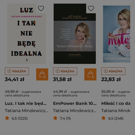
KSIĄŻKA
KSIĄŻKA
KSIĄŻKA
34,41 zł
31,58 zł
22,83 zł
49,99 zł
44,99 zł
36,99 zł
- sugerowana
- sugerowana
- sugerowa
cena detaliczna
cena detaliczna
cena detaliczna
Luz. I tak nie będę idealna
EmPower Bank 10 kroków które dają moc
Miłość I co dale
Tatiana Mindewicz-Puacz
Tatiana Mindewicz-Puacz
6,5 (1225)
7,4 (11)
6,5 (248)