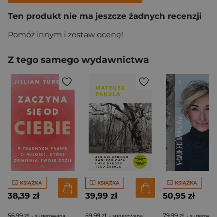
Ten produkt nie ma jeszcze żadnych recenzji
Pomóż innym i zostaw ocenę!
Z tego samego wydawnictwa
KSIĄŻKA
KSIĄŻKA
KSIĄŻKA
38,39 zł
39,99 zł
50,95 zł
56,99 zł
59,99 zł
79,99 zł
- sugerowana
- sugerowana
- sugerowa