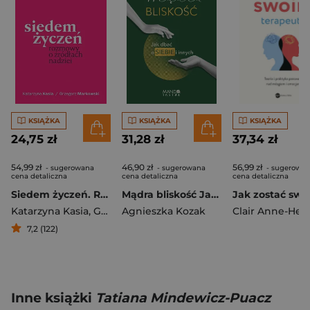
KSIĄŻKA
KSIĄŻKA
KSIĄŻKA
24,75 zł
31,28 zł
37,34 zł
54,99 zł
46,90 zł
56,99 zł
- sugerowana
- sugerowana
- sugerowa
cena detaliczna
cena detaliczna
cena detaliczna
Siedem życzeń. Rozmowy o źródłach nadziei
Mądra bliskość Jak dbać o siebie i innych
Katarzyna Kasia
,
Grzegorz Markowski
Agnieszka Kozak
7,2 (122)
Inne książki
Tatiana Mindewicz-Puacz