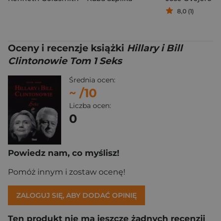
8,0 (1)
Oceny i recenzje książki
Hillary i Bill
Clintonowie Tom 1 Seks
Średnia ocen:
~
/10
Liczba ocen:
0
Powiedz nam, co myślisz!
Pomóż innym i zostaw ocenę!
ZALOGUJ SIĘ, ABY DODAĆ OPINIĘ
Ten produkt nie ma jeszcze żadnych recenzji