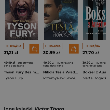
KSIĄŻKA
KSIĄŻKA
KSIĄŻKA
31,21 zł
30,99 zł
27,70 zł
49,99 zł
49,90 zł
39,90 zł
- sugerowana
- sugerowana
- sugerowa
cena detaliczna
cena detaliczna
cena detaliczna
Tyson Fury Bez maski Autobiografia
Nikola Tesla Władca piorunów
Tyson Fury
Przemysław Słowiński
Marta Bogacka
Inne książki
Victor Thorn