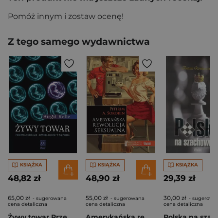
Pomóż innym i zostaw ocenę!
Z tego samego wydawnictwa
KSIĄŻKA
KSIĄŻKA
KSIĄŻKA
48,82 zł
48,90 zł
29,39 zł
65,00 zł
55,00 zł
30,00 zł
- sugerowana
- sugerowana
- sugerowa
cena detaliczna
cena detaliczna
cena detaliczna
Żywy towar Przemysł surogacji – handel ludźmi w XXI wieku
Amerykańska rewolucja seksualna