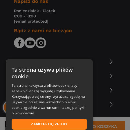
Napisz do nas
Poniedziałek - Piątek
8:00 - 18:00
[email protected]
Bądź z nami na bieżąco
O Księgarni Znak
Ta strona używa plików
cookie
Zakupy u nas
Ta strona korzysta z plików cookie, aby
Nasza oferta
zapewnić lepszą wygodę użytkowania.
Korzystając z tej strony, wyrażasz zgodę na
używanie przez nas wszystkich plików
Nasi autorzy
cookie zgodnie z warunkami naszej polityki
plików cookie.
ZAAKCEPTUJ ZGODY
42,66 zł
DO KOSZYKA