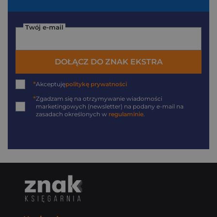
Twój e-mail
DOŁĄCZ DO ZNAK EKSTRA
*
Akceptuję
politykę prywatności
*
Zgadzam się na otrzymywanie wiadomości
marketingowych (newsletter) na podany
e-mail
na
zasadach określonych w
regulaminie
.