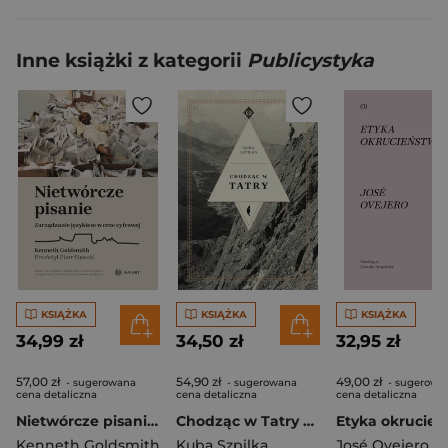
Inne książki z kategorii
Publicystyka
KSIĄŻKA
KSIĄŻKA
KSIĄŻKA
34,99 zł
34,50 zł
32,95 zł
57,00 zł
54,90 zł
49,00 zł
- sugerowana
- sugerowana
- sugerowa
cena detaliczna
cena detaliczna
cena detaliczna
Nietwórcze pisanie. Zarządzanie językiem w erze cyfrowej
Chodząc w Tatry wyd. 2
Kenneth Goldsmith
Kuba Szpilka
José Ovejero