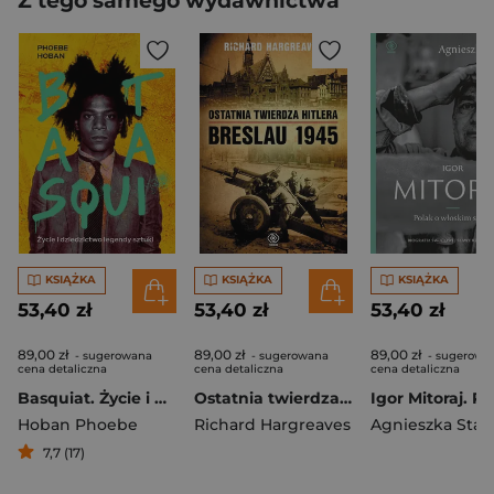
Z tego samego wydawnictwa
KSIĄŻKA
KSIĄŻKA
KSIĄŻKA
53,40 zł
53,40 zł
53,40 zł
89,00 zł
89,00 zł
89,00 zł
- sugerowana
- sugerowana
- sugerowa
cena detaliczna
cena detaliczna
cena detaliczna
Basquiat. Życie i dziedzictwo legendy sztuki
Ostatnia twierdza Hitlera. Breslau 1945
Hoban Phoebe
Richard Hargreaves
Agnieszka Stab
7,7 (17)