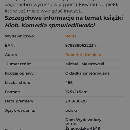
więc niebo i wyrusza w jej poszukiwaniu do piekła,
które też miało wyglądać inaczej…
Szczegółowe informacje na temat książki
Hiob. Komedia sprawiedliwości
Wydawnictwo:
Rebis
EAN:
9788380622234
Autor:
Robert A. Heinlein
Tłumaczenie:
Michał Jakuszewski
Rodzaj oprawy:
Okładka zintegrowana
Liczba stron:
456
Format:
13.5x21.5cm
Data premiery:
2019-06-28
Język wydania:
polski
Dom Wydawniczy
REBIS
Żmigrodzka 41/49