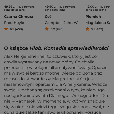
49,99 zł
49,90 zł
42,00 zł
- sugerowana
- sugerowana
- sugerowa
cena detaliczna
cena detaliczna
cena detaliczna
Czarna Chmura
Coś
Płomień
Fred Hoyle
Campbell John W
Magdalena Sali
6,9 (458)
6,7 (1916)
7,1 (432)
O książce
Hiob. Komedia sprawiedliwości
Alex Hergensheimer to człowiek, który jest co
chwila wystawiany na nowe próby. Co chwila
przenosi się w kolejne alternatywne światy. Oparcie
ma w swojej bardzo mocnej wierze do Boga oraz
miłości do stewardessy Margrethe, która jest
niesamowitym oparciem dla Amerykanina. Wraz ze
swoją ukochaną są przekonani o tym, że niedługo
nastąpi koniec świata Dla niego – Armageddon. Dla
niej – Ragnarok. W momencie, w którym znajduje
się w niebie nie widzi tego czego się spodziewał, nie
odnajduje także tam swojej ukochanej. Porzuca