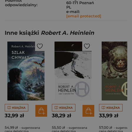
Podmiot
60-171 Poznań
odpowiedzialny:
PL
e-mail:
[email protected]
Inne książki
Robert A. Heinlein
KSIĄŻKA
KSIĄŻKA
KSIĄŻKA
32,99 zł
38,29 zł
33,99 zł
54,99 zł
55,50 zł
57,00 zł
- sugerowana
- sugerowana
- sugerowa
cena detaliczna
cena detaliczna
cena detaliczna