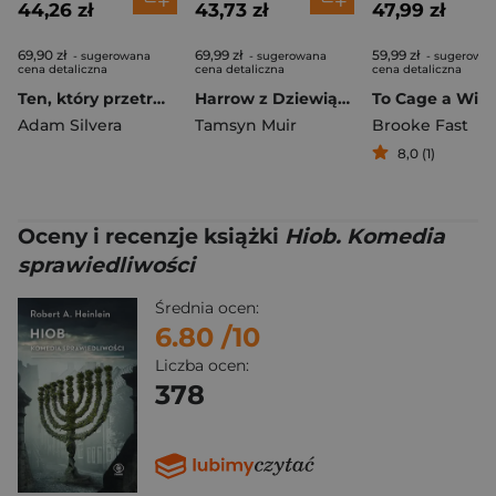
44,26 zł
43,73 zł
47,99 zł
69,90 zł
69,99 zł
59,99 zł
- sugerowana
- sugerowana
- sugerowa
cena detaliczna
cena detaliczna
cena detaliczna
Ten, który przetrwał ostatni dzień
Harrow z Dziewiątego
Adam Silvera
Tamsyn Muir
Brooke Fast
8,0 (1)
Oceny i recenzje książki
Hiob. Komedia
sprawiedliwości
Średnia ocen:
6.80
/10
Liczba ocen:
378