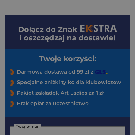
Dołącz do
Znak
i oszczędzaj na dostawie!
Twoje korzyści:
Darmowa dostawa od 99 zł z
Specjalne zniżki tylko dla klubowiczów
Pakiet zakładek Art Ladies za 1 zł
Brak opłat za uczestnictwo
Twój e-mail