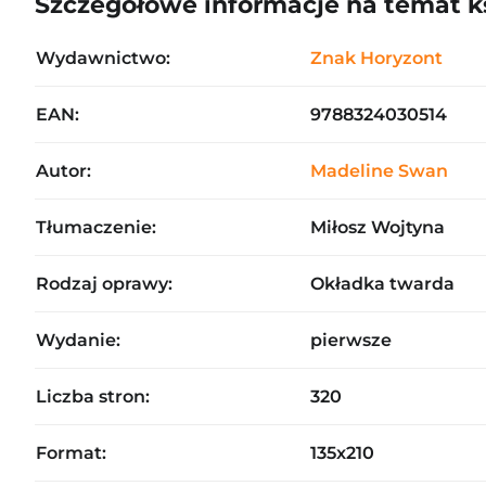
Szczegółowe informacje na temat k
Wydawnictwo:
Znak Horyzont
EAN:
9788324030514
Autor:
Madeline Swan
Tłumaczenie:
Miłosz Wojtyna
Rodzaj oprawy:
Okładka twarda
Wydanie:
pierwsze
Liczba stron:
320
Format:
135x210