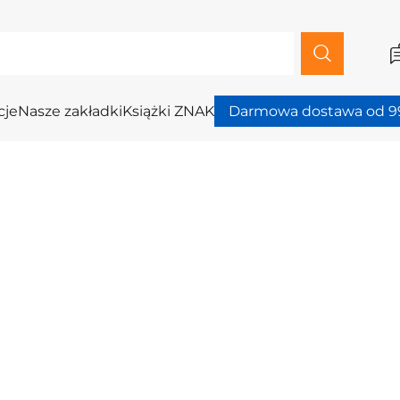
cje
Nasze zakładki
Książki ZNAK
Darmowa dostawa od 99