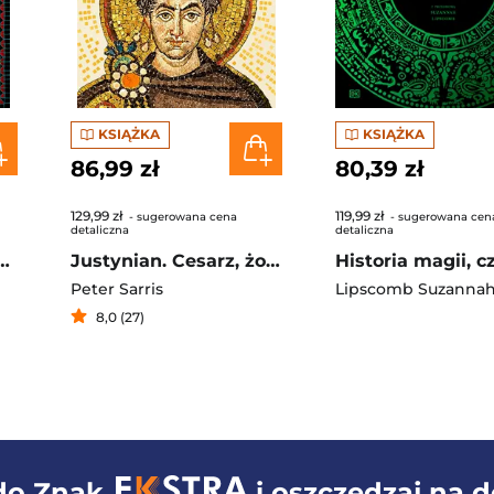
KSIĄŻKA
KSIĄŻKA
86,99 zł
80,39 zł
129,99 zł
119,99 zł
- sugerowana cena
- sugerowana cen
detaliczna
detaliczna
e. Przebudzenie Wschodu. Historia Bizancjum. Tom I
Justynian. Cesarz, żołnierz, święty
Peter Sarris
Lipscomb Suzanna
8,0 (27)
 do
Znak
i oszczędzaj na 