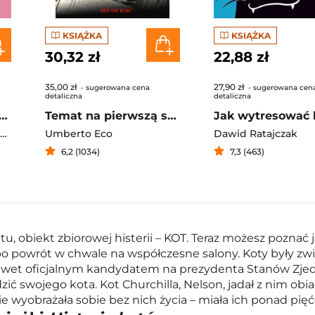
KSIĄŻKA
KSIĄŻKA
30,32 zł
22,88 zł
35,00 zł
27,90 zł
- sugerowana cena
- sugerowana cen
detaliczna
detaliczna
kum. W poszukiwaniu istoty piękna
Temat na pierwszą stronę
Jak wytresować 
Praca zbiorowa
Umberto Eco
Dawid Ratajczak
6,2 (1034)
7,3 (463)
u, obiekt zbiorowej histerii – KOT. Teraz możesz poznać 
po powrót w chwale na współczesne salony. Koty były zwi
nawet oficjalnym kandydatem na prezydenta Stanów Zjedn
zić swojego kota. Kot Churchilla, Nelson, jadał z nim ob
e wyobrażała sobie bez nich życia – miała ich ponad pięćd