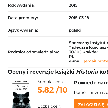
Rok wydania:
2015
Data premiery:
2015-03-18
Język wydania:
polski
Społeczny Instytut 
Tadeusza Kościuszk
Podmiot odpowiedzialny:
30-105 Kraków
PL
e-mail:
[email prot
Oceny i recenzje książki
Historia ko
Średnia ocen:
Powiedz nam,
5.82
/10
Pomóż innym i z
ZALOGUJ SIĘ,
Liczba ocen: