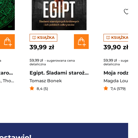
KSIĄŻKA
KSIĄŻKA
39,99 zł
39,90 zł
59,99 zł
59,99 zł
a
- sugerowana cena
- sugerowan
detaliczna
detaliczna
Historia magii, czarodziejstwa i okultyzmu
Egipt. Śladami starożytnych królowych i ich polskich odkrywców
h
,
Thomas Cussans
Tomasz Bonek
,
Page Sophie
,
Farndon John
,
Magda Louis
Philip Parker
,
8,4 (5)
7,4 (579)
dostawie!