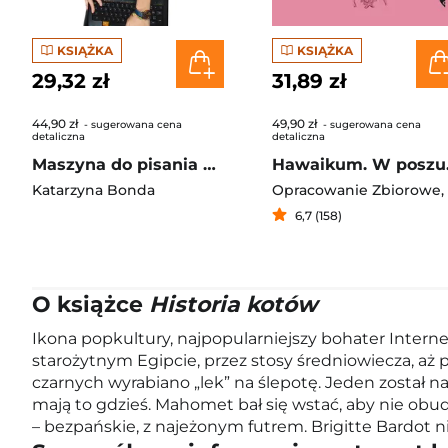
KSIĄŻKA
KSIĄŻKA
29,32 zł
31,89 zł
44,90 zł
49,90 zł
- sugerowana cena
- sugerowana cena
detaliczna
detaliczna
Maszyna do pisania Kurs kreatywnego pisania
Hawai
Katarzyna Bonda
Opracowanie Zbiorowe
,
6,7 (158)
O książce
Historia kotów
Ikona popkultury, najpopularniejszy bohater Internet
starożytnym Egipcie, przez stosy średniowiecza, aż 
czarnych wyrabiano „lek” na ślepotę. Jeden został 
mają to gdzieś. Mahomet bał się wstać, aby nie obud
– bezpańskie, z najeżonym futrem. Brigitte Bardot ni