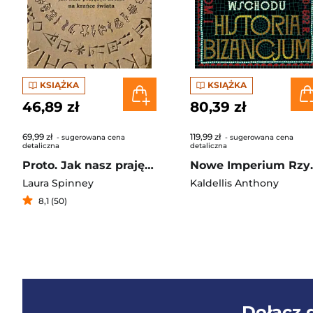
KSIĄŻKA
KSIĄŻKA
46,89 zł
80,39 zł
69,99 zł
119,99 zł
- sugerowana cena
- sugerowana cena
detaliczna
detaliczna
Proto. Jak nasz prajęzyk dotarł na krańce świata
Nowe Imperium Rzymski
Laura Spinney
Kaldellis Anthony
8,1 (50)
Dołącz