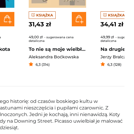
KSIĄŻKA
KSIĄŻKA
31,43 zł
34,41 zł
49,00 zł
49,99 zł
a
- sugerowana cena
- sugerowa
detaliczna
detaliczna
kota
To nie są moje wielbłądy. O modzie w PRL
Aleksandra Boćkowska
Jerzy Bralczyk
,
6,3 (314)
6,3 (128)
jego historię: od czasów boskiego kultu w
astunami nieszczęścia i pupilami czarownic. Z
oczonych. Jedni je kochają, inni nienawidzą. Koty
iady na Downing Street. Picasso uwielbiał je malować
ziesiąt.