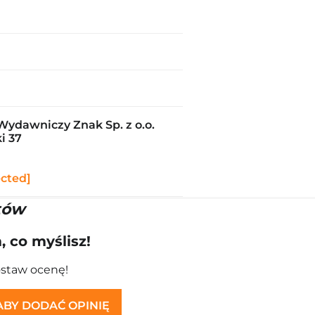
Wydawniczy Znak Sp. z o.o.
i 37
ected]
tów
 co myślisz!
ostaw ocenę!
 ABY DODAĆ OPINIĘ