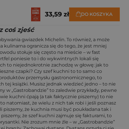
33,59 zł
DO KOSZYKA
 coś zjeść
obywania gwiazdek Michelin. To również, a może
 kulinarna ogranicza się do tego, że jest mniej
wodu stołuje się często na mieście – w fast
rtfel poniesie to i do wykwintnych lokali się
ch to niejednokrotnie zachodzę w głowę: jak to
ieszne czapki? Czy szef kuchni to to samo co
rcą produktów przemysłu gastronomicznego, to
 tej książki. Musisz jednak wiedzieć jedno – to nie
jemy w „Gastrobandzie” to zaledwie przykłady, pewne
wie kuchni ćpają (a tak faktycznie piszemy) to nie
 natomiast, że wielu z nich tak robi i jeśli poznasz
eśli piszemy, że kuchnia musi być poukładana tak i
piszemy, że szef kuchni zajmuje się fakturami, to
orysantki. Nie zrozum mnie źle – w „Gastrobandzie”
j branży. Zachowaj dystans. Dystans przyda ci się