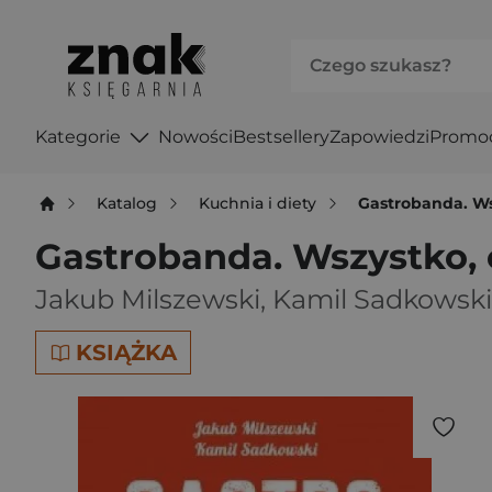
Kategorie
Nowości
Bestsellery
Zapowiedzi
Promo
Katalog
Kuchnia i diety
Gastrobanda. Ws
Gastrobanda. Wszystko, 
Jakub Milszewski
,
Kamil Sadkowski
KSIĄŻKA