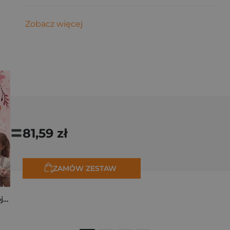
Zobacz więcej
=
81,59 zł
ZAMÓW ZESTAW
Pierogi z kimchi. Moje ulubione azjatyckie przepisy