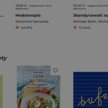
49,90 zł
50,40 zł
- sugerowana cena
- sugerowana ce
detaliczna
detaliczna
Berlin Hipsterska stolica Europy
Modoterapia
Antonina Samecka
Michael Both
,
Michael
5,8 (174)
7,2 (642)
ety