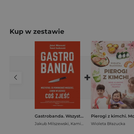
Kup w zestawie
+
Gastrobanda. Wszystko, co powinieneś wiedzieć zanim wyjdziesz coś zjeść
Jakub Milszewski
,
Kamil Sadkowski
Wioleta Błazucka
,
Sadkowski Ka