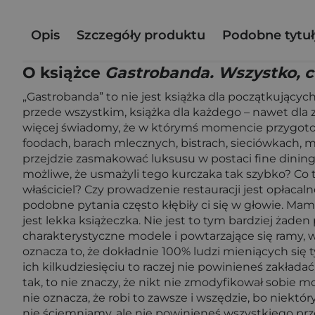
Opis
Szczegóły produktu
Podobne tytuł
O książce
Gastrobanda. Wszystko, c
„Gastrobanda” to nie jest książka dla początkując
przede wszystkim, książka dla każdego – nawet dla zw
więcej świadomy, że w którymś momencie przygotowyw
foodach, barach mlecznych, bistrach, sieciówkach, mni
przejdzie zasmakować luksusu w postaci fine dining
możliwe, że usmażyli tego kurczaka tak szybko? Co 
właściciel? Czy prowadzenie restauracji jest opłaca
podobne pytania często kłębiły ci się w głowie. Mam 
jest lekka książeczka. Nie jest to tym bardziej żad
charakterystyczne modele i powtarzające się ramy, w 
oznacza to, że dokładnie 100% ludzi mieniących się ty
ich kilkudziesięciu to raczej nie powinieneś zakłada
tak, to nie znaczy, że nikt nie zmodyfikował sobie m
nie oznacza, że robi to zawsze i wszędzie, bo niektó
nie ściemniamy, ale nie powinieneś wszystkiego prz