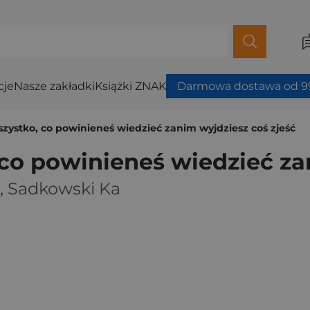
cje
Nasze zakładki
Książki ZNAK
Darmowa dostawa od 99
zystko, co powinieneś wiedzieć zanim wyjdziesz coś zjeść
co powinieneś wiedzieć zan
,
Sadkowski Ka