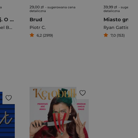
29,00 zł
39,99 zł
na
- sugerowana cena
- sugerowan
detaliczna
detaliczna
Skandynawski raj. O ludziach prawie idealnych
Brud
Miasto gnie
 Booth
Piotr C.
Ryan Gattis
6,2 (2919)
7,0 (153)