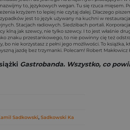
, nazwijmy to, językowych wegan. Tu się rzuca mięsem. Po
leżenia krzyżem to lepiej nie czytaj dalej. Dlaczego pis
zypadków jest to język używany na kuchni w restauracja
yjnych. Stacjach radiowych. Siedzibach portali. Korpora
klną jak szewcy, nie tylko szewcy. I to jest właśnie dr
ch jako znaku przestankowego, to nie powinny cię też odst
ty, bo nie korzystasz z pełni jego możliwości. To książka
pyszną jazdę bez trzymanki. Polecam! Robert Makłowic
siążki
Gastrobanda. Wszystko, co powi
amil Sadkowski
,
Sadkowski Ka