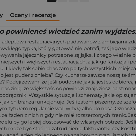
y
Oceny i recenzje
o powinieneś wiedzieć zanim wyjdziesz
ych adeptów i restauracyjnych padawanów z ambicjami zd
ykłego typka, który gotować nie potrafi, zaś jego wiedza
ania jajecznicy potrzebne są jajka. I z tego właśnie po
ejszych i większych restauracjach, a jak go fantazja i po
u. I kiedy tak sobie chadzam po tych wszystkich miejsca
to jest puder z chleba? Czy kucharze zawsze noszą te śm
lne? Podejrzewam, że jeśli podobnie jak ja jesteś odbio
nadzieję, że większość odpowiedzi znajdziesz na stronach
en podręcznik. Wszystkie sytuacje i schematy jakie opisu
jakich branża funkcjonuje. Jeśli zatem piszemy, że szefo
m tytułem regularnie wali w żyłę albo do nosa. Oznacza to
ć, że żaden z nich nigdy nie miał rozszerzonych źrenic. J
odelu by go lepiej dostosować do własnych potrzeb. Jeśli 
rych może być stać na zatrudnienie fakturantki czy koszt
ekładać jeden do jednego na znajomych pracujących w te